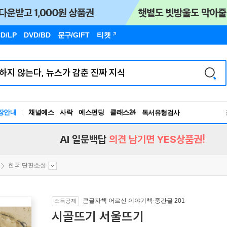
D/LP
DVD/BD
문구
/GIFT
티켓
장안내
채널예스
사락
예스펀딩
클래스24
독서유형검사
RBTI Lab
독서유형검사
AI 일문백답
의견 남기면 YES상품권!
한국 단편소설
큰글자책 어르신 이야기책-중간글 201
소득공제
시골뜨기 서울뜨기