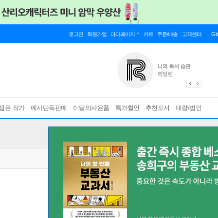
로그인
회원가입
마이페이지
카트
주문/배송
고객센터
Gl
젊은 작가
예사단독판매
이달의사은품
특가할인
추천도서
대량/법인