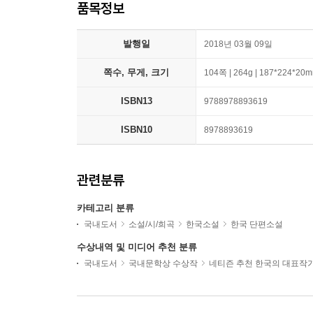
품목정보
발행일
2018년 03월 09일
쪽수, 무게, 크기
104쪽 | 264g | 187*224*20
ISBN13
9788978893619
ISBN10
8978893619
관련분류
카테고리 분류
국내도서
소설/시/희곡
한국소설
한국 단편소설
수상내역 및 미디어 추천 분류
국내도서
국내문학상 수상작
네티즌 추천 한국의 대표작