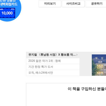
미리보기
사이즈비교
공유하기
뮤지컬 〈휴남동 서점〉X 황보름 작가 북토크
2026 젊은 작가 1위 : 청예
기간 한정 특가 도서
오직, 예스24에서만
이 책을 구입하신 분