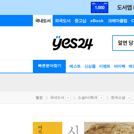
국내도서
외국도서
중고샵
eBook
크레마클럽
C
빠른분야찾기
베스트
신상품
이벤트
바이백
매
웰컴
국내도서
소설/시/희곡
한국소설