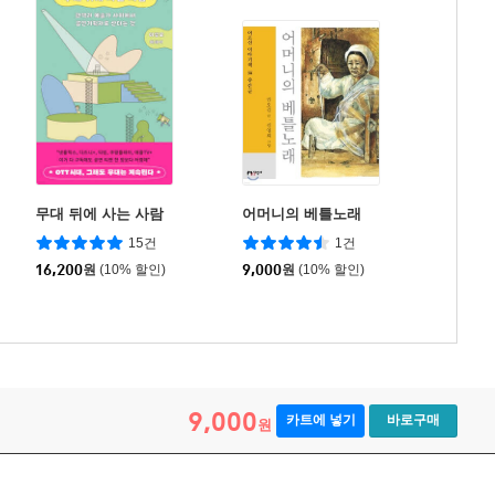
무대 뒤에 사는 사람
어머니의 베틀노래
15건
1건
16,200
원
(10% 할인)
9,000
원
(10% 할인)
9,000
카트에 넣기
바로구매
원