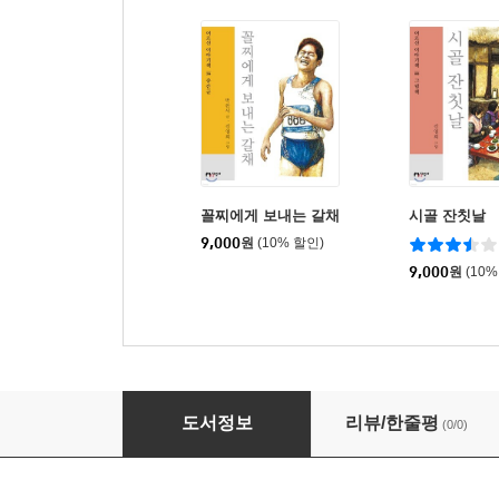
꼴찌에게 보내는 갈채
시골 잔칫날
9,000
원
(10% 할인)
9,000
원
(10%
시골뜨기 서울뜨기
도서정보
리뷰/한줄평
(0/0)