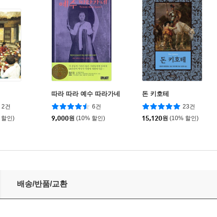
따라 따라 예수 따라가네
돈 키호테
2건
6건
23건
 할인)
9,000
원
(10% 할인)
15,120
원
(10% 할인)
배송/반품/교환