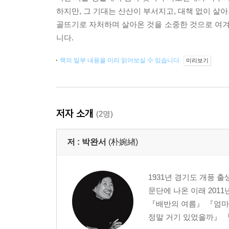
하지만, 그 기대는 산산이 부서지고, 대책 없이 살
골뜨기로 자처하며 살아온 것을 소중한 것으로 여
니다.
책의 일부 내용을 미리 읽어보실 수 있습니다.
미리보기
저자 소개
(2명)
저 :
박완서
(朴婉緖)
1931년 경기도 개풍 
문단에 나온 이래 201
『배반의 여름』 『엄마
정말 거기 있었을까』 『