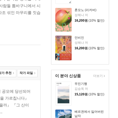
 사람들 틈바구니에서 시
혼모노 (리커버)
자조 섞인 마무리를 짓습
성해나 저
16,200
원
(10% 할인)
인비인
성해나 저
16,200
원
(10% 할인)
작가 추천
작가 파일
이 분야 신상품
더보기
무진기행
김승옥 저
설 공모에 당선되어
15,120
원
(10% 할인)
러움을 가르칩니다』
을까』 『그 산이
.
베르겐에서 잃어버린
남자