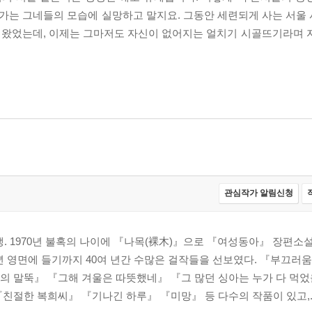
아가는 그네들의 모습에 실망하고 말지요. 그동안 세련되게 사는 서울
겨왔었는데, 이제는 그마저도 자신이 없어지는 얼치기 시골뜨기라며 
관심작가 알림신청
출생. 1970년 불혹의 나이에 『나목(裸木)』으로 『여성동아』 장편소
1년 영면에 들기까지 40여 년간 수많은 걸작들을 선보였다. 『부끄
의 말뚝』 『그해 겨울은 따뜻했네』 『그 많던 싱아는 누가 다 먹었
친절한 복희씨』 『기나긴 하루』 『미망』 등 다수의 작품이 있고,..