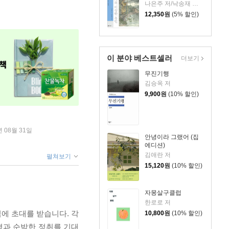
나은주 저/낙송재 그림
12,350
원
(5% 할인)
이 분야 베스트셀러
더보기
무진기행
김승옥 저
9,900
원
(10% 할인)
년 08월 31일
안녕이라 그랬어 (집
에디션)
김애란 저
펼쳐보기
15,120
원
(10% 할인)
자몽살구클럽
한로로 저
식에 초대를 받습니다. 각
10,800
원
(10% 할인)
경과 순박한 정취를 기대