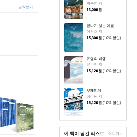
박순영 저
펼쳐보기
13,000
원
끝나지 않는 여름
이건호 저
15,300
원
(10% 할인)
유령의 비행
문수인 저
15,120
원
(10% 할인)
펫페페페
짐리원 저
15,120
원
(10% 할인)
이 책이 담긴
리스트
더보기