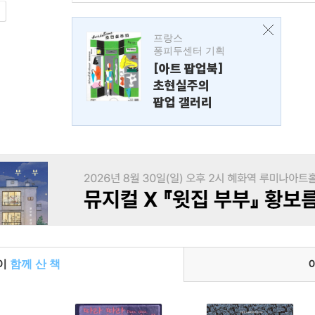
프랑스
퐁피두센터 기획
[아트 팝업북]
초현실주의
팝업 갤러리
들이
함께 산 책