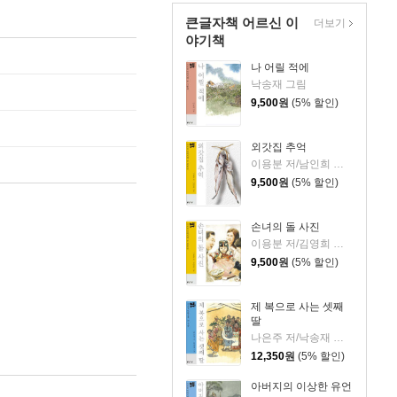
큰글자책 어르신 이
더보기
야기책
나 어릴 적에
낙송재 그림
9,500
원
(5% 할인)
외갓집 추억
이용분 저/남인희 그림
9,500
원
(5% 할인)
손녀의 돌 사진
이용분 저/김영희 그림
9,500
원
(5% 할인)
제 복으로 사는 셋째
딸
나은주 저/낙송재 그림
12,350
원
(5% 할인)
아버지의 이상한 유언