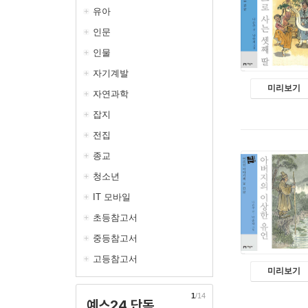
유아
인문
인물
자기계발
미리보기
자연과학
잡지
전집
종교
청소년
IT 모바일
초등참고서
중등참고서
고등참고서
미리보기
1
/14
예스24 단독