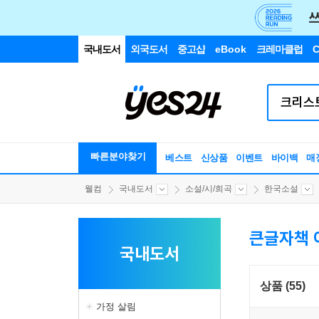
국내도서
외국도서
중고샵
eBook
크레마클럽
C
빠른분야찾기
베스트
신상품
이벤트
바이백
매
웰컴
국내도서
소설/시/희곡
한국소설
큰글자책 
국내도서
상품 (55)
가정 살림