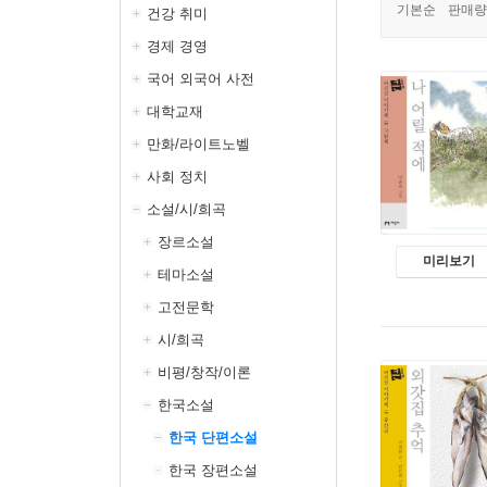
기본순
판매량
건강 취미
경제 경영
국어 외국어 사전
대학교재
만화/라이트노벨
사회 정치
소설/시/희곡
장르소설
미리보기
테마소설
고전문학
시/희곡
비평/창작/이론
한국소설
한국 단편소설
한국 장편소설