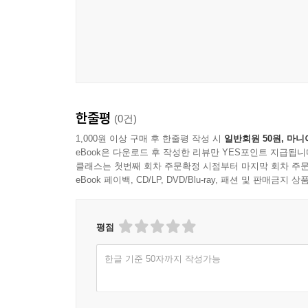
긴글(9종)은 글 읽기에 부담이 없는 분들을 위한 책
더 짧은 글을 읽고 싶어하시는 분들을 위한 책, 
실었습니다.
[어르신 이야기책]이 지닌 의미를 김상윤 교수의 ‘추
추천의 글
한줄평
(0건)
인간 삶의 목표는 즐거움입니다. 이는 나이에 관
1,000원 이상 구매 후 한줄평 작성 시
일반회원 50원, 마니
eBook은 다운로드 후 작성한 리뷰만 YES포인트 지급됩니
오래가고 깊은 울림을 줍니다.
클래스는 첫번째 회차 주문확정 시점부터 마지막 회차 주문
인지와 사유에서 오는 즐거움을 얻을 수 있는 가장 
eBook 페이백, CD/LP, DVD/Blu-ray, 패션 및 판매금
책을 읽고, 그 내용과 의미를 파악하고, 나만의 
깨우고 훈련시키는 좋은 방법이지요. 이는 모든 
하지만 어르신들도 책을 읽음으로써 얻을 수 있
평점
다가가기 위한 책들이 지성사에서 발간됩니다. 
한글 기준 50자까지 작성가능
독자들의 의견을 통해 더 좋은 책들을 제작하고 출
어르신들의 독서 시간을 늘리는 것은 인지 기능의
‘어르신 이야기책’의 발간에 대한 기대가 자못 큽니다