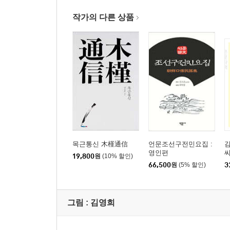
작가의 다른 상품
목근통신 木槿通信
언문조선구전민요집 :
김
영인편
씨
19,800
원
(10% 할인)
66,500
원
(5% 할인)
3
그림 :
김영희