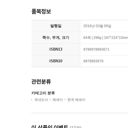
품목정보
발행일
2018년 03월 09일
쪽수, 무게, 크기
64쪽 | 296g | 187*224*15m
ISBN13
9788978893671
ISBN10
8978893678
관련분류
카테고리 분류
국내도서
에세이
한국 에세이
이 상품의 이벤트
(12개)