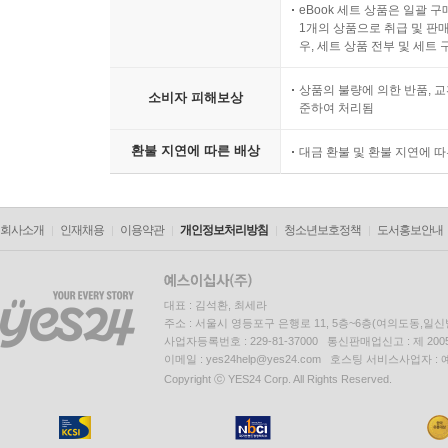
eBook 세트 상품은 일괄 
1개의 상품으로 취급 및 판매
우, 세트 상품 전부 및 세트
상품의 불량에 의한 반품, 교
소비자 피해보상
준하여 처리됨
환불 지연에 따른 배상
대금 환불 및 환불 지연에 
회사소개
인재채용
이용약관
개인정보처리방침
청소년보호정책
도서홍보안내
대표 : 김석환, 최세라
주소 : 서울시 영등포구 은행로 11, 5층~6층(여의도동,일신
사업자등록번호 : 229-81-37000 통신판매업신고 : 제 200
이메일 : yes24help@yes24.com 호스팅 서비스사업자 :
Copyright ⓒ YES24 Corp. All Rights Reserved.