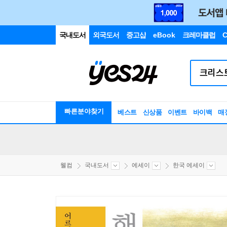
국내도서
외국도서
중고샵
eBook
크레마클럽
C
빠른분야찾기
베스트
신상품
이벤트
바이백
매
웰컴
국내도서
에세이
한국 에세이