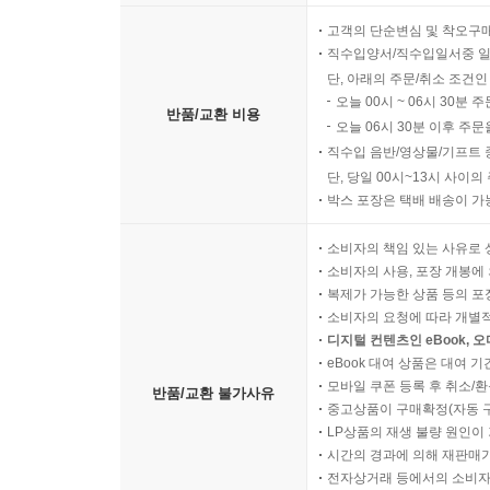
고객의 단순변심 및 착오구
직수입양서/직수입일서중 일
단, 아래의 주문/취소 조건인
오늘 00시 ~ 06시 30분 
반품/교환 비용
오늘 06시 30분 이후 주문
직수입 음반/영상물/기프트 
단, 당일 00시~13시 사이
박스 포장은 택배 배송이 가
소비자의 책임 있는 사유로 
소비자의 사용, 포장 개봉에 
복제가 가능한 상품 등의 포장을 
소비자의 요청에 따라 개별
디지털 컨텐츠인 eBook, 
eBook 대여 상품은 대여 기
모바일 쿠폰 등록 후 취소/환
반품/교환 불가사유
중고상품이 구매확정(자동 
LP상품의 재생 불량 원인이 기
시간의 경과에 의해 재판매가
전자상거래 등에서의 소비자