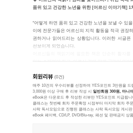
품위 있고 건강한 노년을 위한 [어르신 이야기책] 1차
“어떻게 하면 품위 있고 건강한 노년을 보낼 수 있을
이에 전문가들은 어르신의 지적 활동을 적극 권장
권하거나 읽어드리는 상황입니다. 이러한 서글픈 
선보이게 되었습니다.
어르신들의 책읽기에 필요한 책은 단순히 활자를 
있는 소재여야 하고, 어르신 격에 맞게 글맛이 있어
[어르신 이야기책]은 분당서울대학교병원 신경
회원리뷰
이끌어내기에 적합한 소재의 글로 선정했으며,
(0건)
작업했습니다.
매주 10건의 우수리뷰를 선정하여 YES포인트 3만원을 드
3,000원 이상 구매 후 리뷰 작성 시
일반회원 300원, 마니아
또한 시간과 장소에 구애받지 않고 늘 곁에 두고 펼
eBook은 다운로드 후 작성한 리뷰만 YES포인트 지급됩니
감안하여 읽기 쉽게 단락을 나누었습니다.
클래스는 첫번째 회차 주문확정 시점부터 마지막 회차 주문
글은 우리나라를 대표하는 작가들의 작품에서 가려
사락 독서모임으로 진행된 클래스는 사락 독서모임 게시판
작업한 그 결과물로 40종을 출간하기에 이르렀습니
eBook 페이백, CD/LP, DVD/Blu-ray, 패션 및 판매금
[어르신 이야기책]은 네 종류로 이루어져 있습니다.