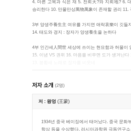
4. 마른 고목과 식은 재 5. 천뢰天?와 지뢰地? 
승리한다 10. 만물만상萬物萬象이 존재할 권리 11.
3부 양생주養生主 여유를 가지면 애락哀樂이 깃들
14. 태도와 경지 : 장자가 양생養生을 논하다
4부 인간세人間世 세상에 쓰이는 현묘함과 허물이
15. 이념 VS 권위 16. 마음을 비우면 도가 생겨난다
19. 봉황새 노래로 장자를 비웃네
5부 덕충부德充符 결코 패배하지 않는 자기 수호
저자 소개
20. 『장자』와 『홍루몽』 21. 지인至人의 완벽함
(2명)
6부 대종사大宗師 좌망坐忘과 통달의 자신감과 쓴
저 :
왕멍
(王蒙)
22. 진인론眞人論 23. 득도의 즐거움 24. 학문의 과
1934년 중국 베이징에서 태어났다. 중국 문화
7부 응제왕應帝王 주체성, 염담恬淡, 심장深藏, 변
학상 등을 수상했다. 러시아과학원 극동연구소
27. 주제가 없는 치국 28. 혼돈의 오묘한 깨달음