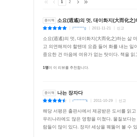
1
2
왕멍이 특히 눈여겨보는 것은 「소요유逍遙游」편이
자기 자신을 끊임없이 갈고?는 것을, 즉 장자의 
소요(逍遙)의 멋, 대이화지(大而化之)
종이책
밑바닥까지 내려갔다가 권력과 명예를 되찾은 입지
l*******g
2011-11-21
신고
|
|
|
준다. 그리고 자유로운 삶 못지않게 중요한 것이 
소요(逍遙)의 멋, 대이화지(大而化之)하는 삶
시공을 초월하여 인류가 이룩해놓은 역사와 철학을
고 의연해져야 할텐데 요즘 들어 화를 내는 일
경지를 가늠할 수 없을 만큼 넓고 심오하다. 궁
중요한 건 마음에 여유가 없는 탓이다. 책을 읽고
인간성을 회복할 수 있는 방향을 제시한다. 하지만 
인간애이다.
1명
이 이 리뷰를 추천합니다.
나는 장자다
종이책
r********k
2011-10-29
신고
|
|
|
해당 서평은 출판사에서 제공받은 도서를 읽고 
우리나라에도 많은 영향을 미쳤다. 물질보다는 
람들이 많이 있다. 장자! 세상을 꿰뚫어 볼 수 있