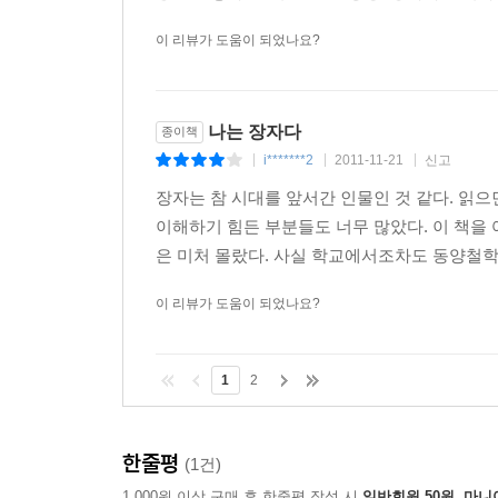
이 리뷰가 도움이 되었나요?
나는 장자다
종이책
i*******2
2011-11-21
신고
|
|
|
장자는 참 시대를 앞서간 인물인 것 같다. 읽
이해하기 힘든 부분들도 너무 많았다. 이 책을
은 미처 몰랐다. 사실 학교에서조차도 동양철학
이 리뷰가 도움이 되었나요?
1
2
한줄평
(1건)
1,000원 이상 구매 후 한줄평 작성 시
일반회원 50원, 마니