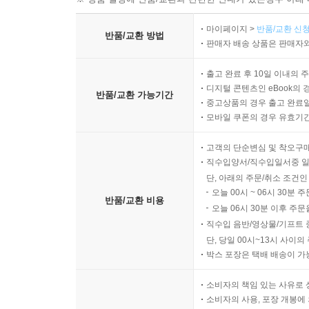
마이페이지 >
반품/교환 신청
반품/교환 방법
판매자 배송 상품은 판매자와
출고 완료 후 10일 이내의 
디지털 콘텐츠인 eBook의 
반품/교환 가능기간
중고상품의 경우 출고 완료일
모바일 쿠폰의 경우 유효기간(
고객의 단순변심 및 착오구
직수입양서/직수입일서중 일
단, 아래의 주문/취소 조건인
오늘 00시 ~ 06시 30분 
반품/교환 비용
오늘 06시 30분 이후 주문
직수입 음반/영상물/기프트 
단, 당일 00시~13시 사이
박스 포장은 택배 배송이 가
소비자의 책임 있는 사유로 
소비자의 사용, 포장 개봉에 