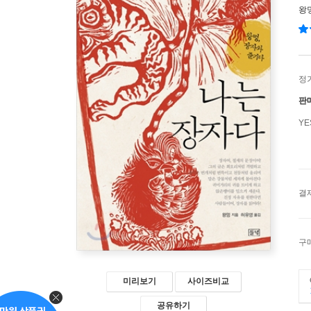
왕
정
판
Y
결
구
미리보기
사이즈비교
공유하기