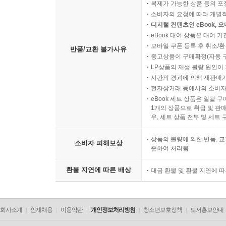
복제가 가능한 상품 등의 포장을 
소비자의 요청에 따라 개별
디지털 컨텐츠인 eBook, 
eBook 대여 상품은 대여 기
모바일 쿠폰 등록 후 취소/환
반품/교환 불가사유
중고상품이 구매확정(자동 
LP상품의 재생 불량 원인이 기
시간의 경과에 의해 재판매가
전자상거래 등에서의 소비자
eBook 세트 상품은 일괄 
1개의 상품으로 취급 및 판매
우, 세트 상품 전부 및 세트
상품의 불량에 의한 반품, 교
소비자 피해보상
준하여 처리됨
환불 지연에 따른 배상
대금 환불 및 환불 지연에 
회사소개
인재채용
이용약관
개인정보처리방침
청소년보호정책
도서홍보안내