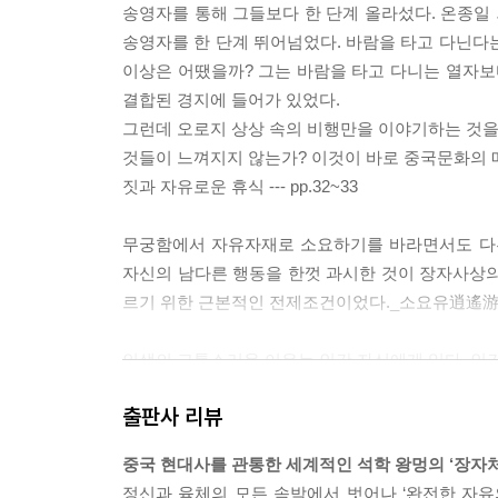
송영자를 통해 그들보다 한 단계 올라섰다. 온종일
송영자를 한 단계 뛰어넘었다. 바람을 타고 다닌다
이상은 어땠을까? 그는 바람을 타고 다니는 열자보다
결합된 경지에 들어가 있었다.
그런데 오로지 상상 속의 비행만을 이야기하는 것을 
것들이 느껴지지 않는가? 이것이 바로 중국문화의 
짓과 자유로운 휴식 --- pp.32~33
무궁함에서 자유자재로 소요하기를 바라면서도 다른
자신의 남다른 행동을 한껏 과시한 것이 장자사상의
르기 위한 근본적인 전제조건이었다._소요유逍遙游: 위
인생의 고통스러운 이유는 인간 자신에게 있다. 인간
민한 사상과 감정으로 인해 스스로 고뇌를 자처하기
출판사 리뷰
와 진위를 가리기 위해 끊임없이 노력한다. 한 마디
교의 교리에서든, 노자의 『도덕경』이나 쇼펜하우
중국 현대사를 관통한 세계적인 석학 왕멍의 ‘장자
생명의 존재 자체에 대한 부정으로 확대되기도 하지만
정신과 육체의 모든 속박에서 벗어나 ‘완전한 자유