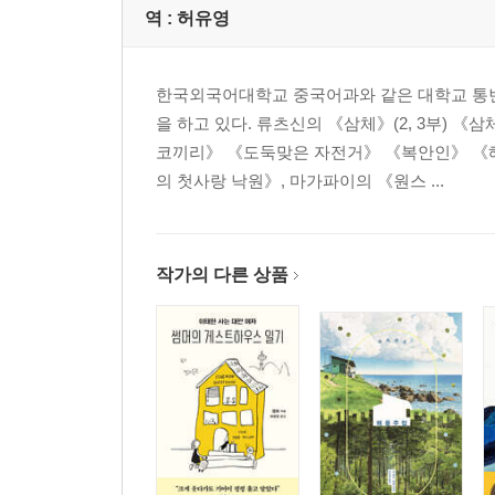
역 :
허유영
한국외국어대학교 중국어과와 같은 대학교 통번
을 하고 있다. 류츠신의 《삼체》(2, 3부) 
코끼리》 《도둑맞은 자전거》 《복안인》 《해
의 첫사랑 낙원》, 마가파이의 《원스 ...
작가의 다른 상품