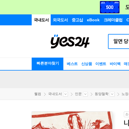
국내도서
외국도서
중고샵
eBook
크레마클럽
C
빠른분야찾기
베스트
신상품
이벤트
바이백
매
웰컴
국내도서
인문
동양철학
노장
소