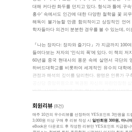
공자는 인생의 고통을 인정하면서도 우선 인생을 훌
대해 커다란 화두를 던지고 있다. 형식과 틀에 구속
서 소요하고 스스로 즐거움을 찾고 세상을 냉소적으
홍수’ 속에서도 인간에 대한 다양한 철학을 꽃 피
르게 하다 --- pp.70~71
해독이 불가능할 만큼 함의적이고 상징적인 언어 
학자들마다 의견이 분분한 경우를 볼 수 있는데, 이
혼돈은 중국 전통문화 특유의 전체주의와 일원성一
전체를 유기적으로 연결된 것으로 본다. 머리가 아
『나는 장자다: 장자와 즐기다』가 지금까지 100여
국에 서양의 문물과 학문이 도입되기 전까지는 학
들여다보는 저자의 ‘인식의 폭’에 있다. 이 책의 
치를 도출해내면 그걸 어디에 적용시키든 모두 통
60년을 중국 현대사의 풍운 속에 살면서 극단의
는 했지만, 철학과 문예, 청담淸談, 더 나아가 정
하버드대학교를 비롯하여 세계적인 유수의 대학에서
다._응제왕應帝王: 주체성, 염담恬淡, 심장深藏, 
관점과 해석의 깊이를 달리한다. 왕멍은 인류가 
공산당 중앙위원으로 복권된 자신의 파란만장한 삶
--- p.461
배경, 사상의 기저에 깔린 핵심 이념, 동양사상
관통한 저자의 인생에서 『장자』의 사상이 어떻
회원리뷰
‘장자처럼 사유하기’를 생생하게 경험하게 된다. 
(8건)
받는다. 때문에 이 책은 장자나 동양사상에 국한
매주 10건의 우수리뷰를 선정하여 YES포인트 3만원을 드
3,000원 이상 구매 후 리뷰 작성 시
일반회원 300원, 마니아
교양서이다.
eBook은 다운로드 후 작성한 리뷰만 YES포인트 지급됩니