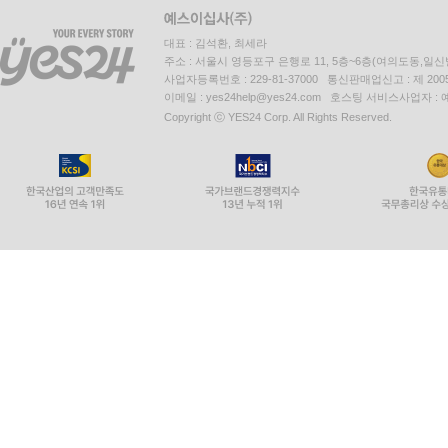
대표 : 김석환, 최세라
주소 : 서울시 영등포구 은행로 11, 5층~6층(여의도동,일신
사업자등록번호 : 229-81-37000 통신판매업신고 : 제 200
이메일 : yes24help@yes24.com 호스팅 서비스사업자 :
Copyright ⓒ YES24 Corp. All Rights Reserved.