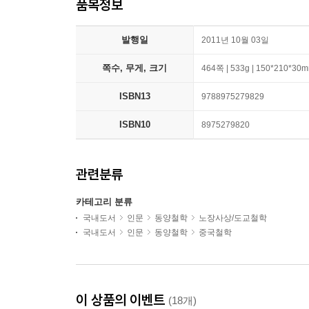
품목정보
발행일
2011년 10월 03일
쪽수, 무게, 크기
464쪽 | 533g | 150*210*30
ISBN13
9788975279829
ISBN10
8975279820
관련분류
카테고리 분류
국내도서
인문
동양철학
노장사상/도교철학
국내도서
인문
동양철학
중국철학
이 상품의 이벤트
(18개)