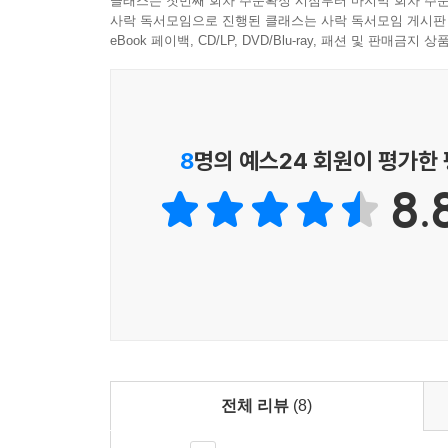
클래스는 첫번째 회차 주문확정 시점부터 마지막 회차 주문
인생의 멋과 자유, 그리고 타자와의 공존을 모색하
사락 독서모임으로 진행된 클래스는 사락 독서모임 게시판
왕멍은 『장자』의 원문에 대한 해석에 급급하기보
eBook 페이백, CD/LP, DVD/Blu-ray, 패션 및 판매금
라는 텍스트 밖으로 확장한다. 팔십 평생 동안 자신
소통했던 경험을 덧붙이고, 수십 번 『장자』를 
스펙트럼에 투과하여 빚어내는 ‘왕멍 판본의 장자
독자에게 어떻게 관계를 맺고 있는지, 우리의 철학과
8
명의 예스24 회원이 평가한
8.
미국처럼 생존경쟁을 강조하고, 이론상으로나 법적
나 부쟁不爭(다투지 않음) 같은 개념은 절대로 
테러 등 심각한 범죄를 일으키기도 한다. 또 경
할리우드 스타들이 약물중독으로 사망한 사례가 적
비애를 알아버렸고, 이 모든 걸 너무 일찍부터 경멸
어쩌면 그는 우리에게 거대한 기상과 자유로운 
마음의 준비를 하라고 알려주기 위해 이런 글을 썼
한발 더 물러나 절대적인 소요에 다다를 수 없다
전체 리뷰
(8)
메시지를 전달하는지도 모른다._소요유逍遙游: 위대