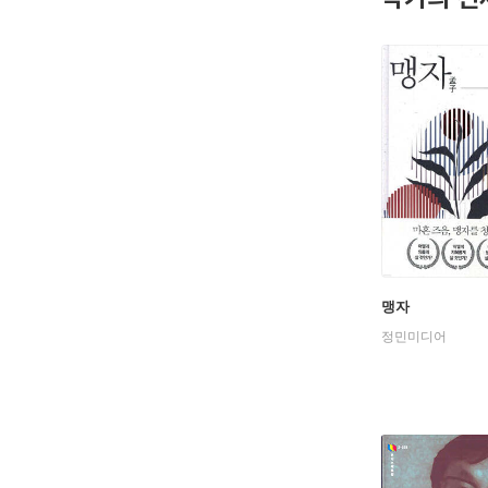
맹자
정민미디어