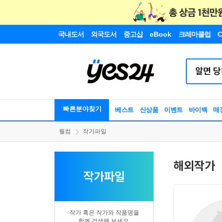
국내도서
외국도서
중고샵
eBook
크레마클럽
C
빠른분야찾기
베스트
신상품
이벤트
바이백
매
웰컴
작가파일
해외작가
작가파일
작가 혹은 작가와 작품명을
함께 검색해 보세요.