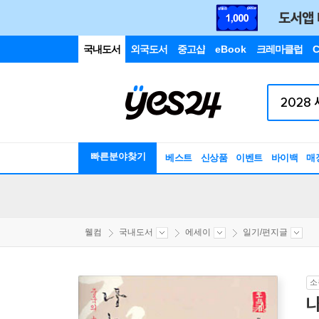
국내도서
외국도서
중고샵
eBook
크레마클럽
C
빠른분야찾기
베스트
신상품
이벤트
바이백
매
웰컴
국내도서
에세이
일기/편지글
소