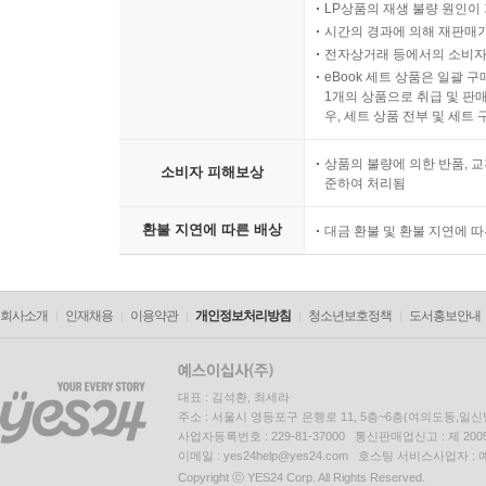
LP상품의 재생 불량 원인이 기
시간의 경과에 의해 재판매가
전자상거래 등에서의 소비자
eBook 세트 상품은 일괄 
1개의 상품으로 취급 및 판매
우, 세트 상품 전부 및 세트
상품의 불량에 의한 반품, 교
소비자 피해보상
준하여 처리됨
환불 지연에 따른 배상
대금 환불 및 환불 지연에 
회사소개
인재채용
이용약관
개인정보처리방침
청소년보호정책
도서홍보안내
대표 : 김석환, 최세라
주소 : 서울시 영등포구 은행로 11, 5층~6층(여의도동,일신
사업자등록번호 : 229-81-37000 통신판매업신고 : 제 200
이메일 : yes24help@yes24.com 호스팅 서비스사업자 :
Copyright ⓒ YES24 Corp. All Rights Reserved.