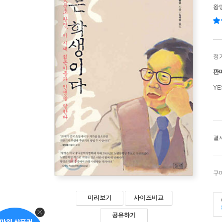
왕
정
판
Y
결
구
미리보기
사이즈비교
공유하기