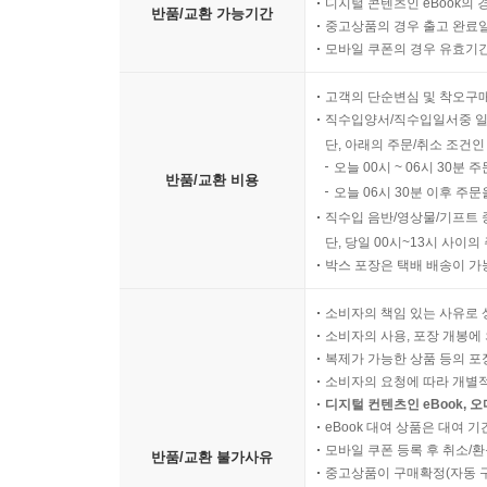
디지털 콘텐츠인 eBook의 
반품/교환 가능기간
중고상품의 경우 출고 완료일
모바일 쿠폰의 경우 유효기간(
고객의 단순변심 및 착오구
직수입양서/직수입일서중 일
단, 아래의 주문/취소 조건인
오늘 00시 ~ 06시 30분 
반품/교환 비용
오늘 06시 30분 이후 주문
직수입 음반/영상물/기프트 
단, 당일 00시~13시 사이
박스 포장은 택배 배송이 가
소비자의 책임 있는 사유로 
소비자의 사용, 포장 개봉에 
복제가 가능한 상품 등의 포장을 
소비자의 요청에 따라 개별
디지털 컨텐츠인 eBook, 
eBook 대여 상품은 대여 기
모바일 쿠폰 등록 후 취소/환
반품/교환 불가사유
중고상품이 구매확정(자동 