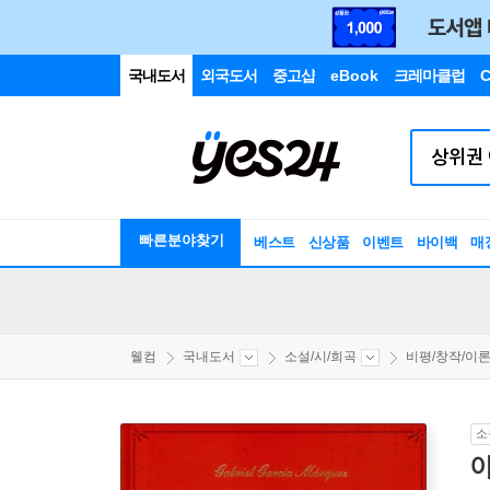
국내도서
외국도서
중고샵
eBook
크레마클럽
C
빠른분야찾기
베스트
신상품
이벤트
바이백
매
웰컴
국내도서
소설/시/희곡
비평/창작/이
소