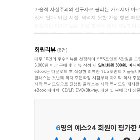
마술적 사실주의의 선구자로 불리는 가르시아 마르
있게 된다. 어린 시절, 넉넉지 못한 가정 형편 
환상적인 이야기들을 소설 창작에 많이 사용했다고
외할아버지는 『백년의 고독』에서 부엔디아 장군의
등장한다. 특히, 자서전의 1장에서는 어머니와 
회원리뷰
이러한 이야기들은 가르시아 마르케스의 환상적인 
(6건)
우리가 실생활에서 맞닥뜨리게 되는 현실이 때로는
매주 10건의 우수리뷰를 선정하여 YES포인트 3만원을 드
3,000원 이상 구매 후 리뷰 작성 시
일반회원 300원, 마니아
사실주의’적인 작품을 쓸 수밖에 없었다는 것을 이해
eBook은 다운로드 후 작성한 리뷰만 YES포인트 지급됩니
클래스는 첫번째 회차 주문확정 시점부터 마지막 회차 주문
콜롬비아 현대사의 재조명: 가르시아 마르케스가 
사락 독서모임으로 진행된 클래스는 사락 독서모임 게시판
eBook 페이백, CD/LP, DVD/Blu-ray, 패션 및 판매금
아라까따까 외갓집에서 보낸 어린 시절이 가르시아 
것이다. 콜롬비아는 정치적으로 자유당과 보수당의
호르헤 가이딴이 암살당했고 이 사건으로 인해 
불안기를 야기했다. 그즈음에 가르시아 마르케스는
6
명의 예스24 회원이 평가한
콜롬비아의 정치적 양극화 대립이 극심할 무렵이 
작품 세계에는 날카로운 현실 비판과 풍자가 존재하