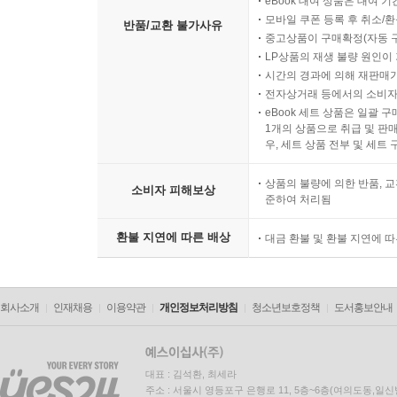
eBook 대여 상품은 대여 기
모바일 쿠폰 등록 후 취소/환
반품/교환 불가사유
중고상품이 구매확정(자동 
LP상품의 재생 불량 원인이 기
시간의 경과에 의해 재판매가
전자상거래 등에서의 소비자
eBook 세트 상품은 일괄 
1개의 상품으로 취급 및 판매
우, 세트 상품 전부 및 세트
상품의 불량에 의한 반품, 교
소비자 피해보상
준하여 처리됨
환불 지연에 따른 배상
대금 환불 및 환불 지연에 
회사소개
인재채용
이용약관
개인정보처리방침
청소년보호정책
도서홍보안내
대표 : 김석환, 최세라
주소 : 서울시 영등포구 은행로 11, 5층~6층(여의도동,일신