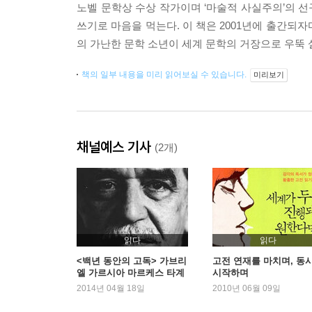
노벨 문학상 수상 작가이며 ‘마술적 사실주의’의 선
쓰기로 마음을 먹는다. 이 책은 2001년에 출간
의 가난한 문학 소년이 세계 문학의 거장으로 우뚝 
책의 일부 내용을 미리 읽어보실 수 있습니다.
미리보기
채널예스 기사
(2개)
읽다
읽다
<백년 동안의 고독> 가브리
고전 연재를 마치며, 동
엘 가르시아 마르케스 타계
시작하며
2014년 04월 18일
2010년 06월 09일