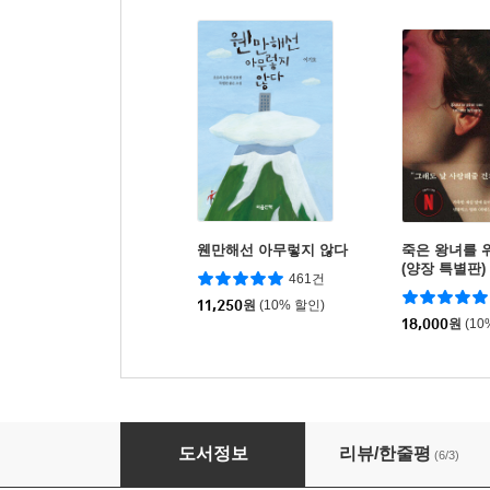
웬만해선 아무렇지 않다
죽은 왕녀를 
(양장 특별판)
461건
11,250
원
(10% 할인)
18,000
원
(10
이야기하기 위해 살다
도서정보
리뷰/한줄평
(6/3)