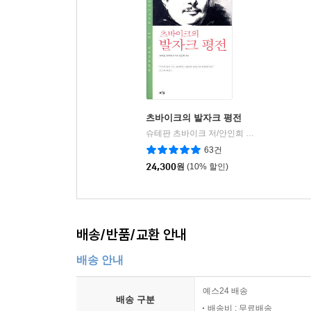
츠바이크의 발자크 평전
슈테판 츠바이크 저/안인희 역
푸른숲
|
63건
24,300
원
(10% 할인)
배송/반품/교환 안내
배송 안내
예스24 배송
배송 구분
배송비 : 무료배송