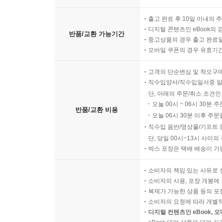
출고 완료 후 10일 이내의 
디지털 콘텐츠인 eBook의 
반품/교환 가능기간
중고상품의 경우 출고 완료일
모바일 쿠폰의 경우 유효기간(
고객의 단순변심 및 착오구
직수입양서/직수입일서중 일
단, 아래의 주문/취소 조건인
오늘 00시 ~ 06시 30분 
반품/교환 비용
오늘 06시 30분 이후 주문
직수입 음반/영상물/기프트 
단, 당일 00시~13시 사이
박스 포장은 택배 배송이 가
소비자의 책임 있는 사유로 
소비자의 사용, 포장 개봉에 
복제가 가능한 상품 등의 포장을 
소비자의 요청에 따라 개별
디지털 컨텐츠인 eBook, 