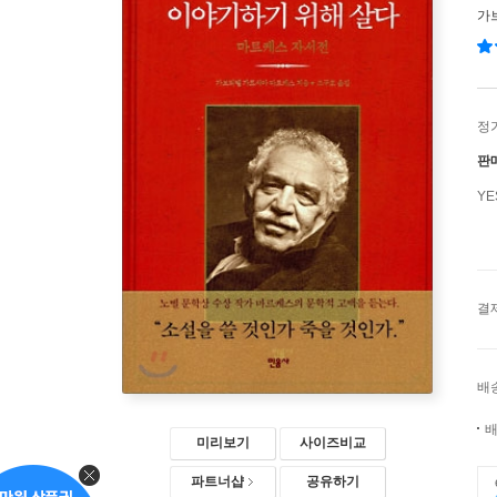
가
정
판
Y
결
배
배
미리보기
사이즈비교
파트너샵
공유하기