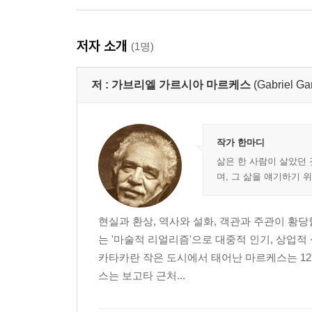
저자 소개
(1명)
저 :
가브리엘 가르시아 마르케스
(Gabriel G
작가 한마디
삶은 한 사람이 살았던 
며, 그 삶을 얘기하기 
현실과 환상, 역사와 설화, 객관과 주관이 황
는 '마술적 리얼리즘'으로 대중적 인기, 상업
카타카란 작은 도시에서 태어난 마르케스는 12남
스는 보고타 근처...