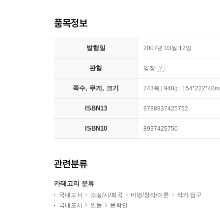
품목정보
발행일
2007년 03월 12일
판형
양장
쪽수, 무게, 크기
743쪽 | 948g | 154*222*40
ISBN13
9788937425752
ISBN10
8937425750
관련분류
카테고리 분류
국내도서
소설/시/희곡
비평/창작/이론
작가 탐구
국내도서
인물
문학인