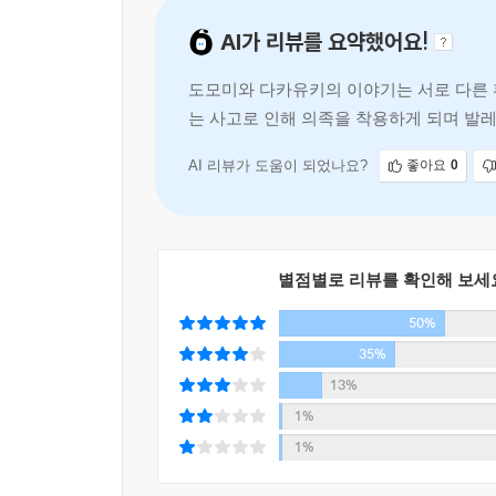
이러한 소설적 기법은 소위 ‘서술 트릭’이라고 하
AI가 리뷰를 요약했어요!
자신이 범인임을 감추기 위해 장치하는 트릭임에
오인하도록 만듦으로써 독자가 그 사실을 깨달았을 
도모미와 다카유키의 이야기는 서로 다른 
즉, 작가는 독자를 속이기 위해 고의로 오해할 만
는 사고로 인해 의족을 착용하게 되며 발
거짓말이나 트릭을 찾아내기에 급급한 독자는 결
새로운 삶을 시작하게 한다. 두 사람은
부자연스럽거나 허술하다고 생각했던 설정이나 사건
사실을 깨닫게 되는 것이다.
AI 리뷰가 도움이 되었나요?
좋아요
0
탁월한 스토리텔러인 히가시노 게이고는 이번 『가
정보를 간간히 흘리며 독자와의 아슬아슬한 두뇌 
끌고 간다.
작가와의 치열한 두뇌 싸움 끝에 클라이맥스까지 쫓
별점별로 리뷰를 확인해 보세
50%
35%
13%
1%
1%