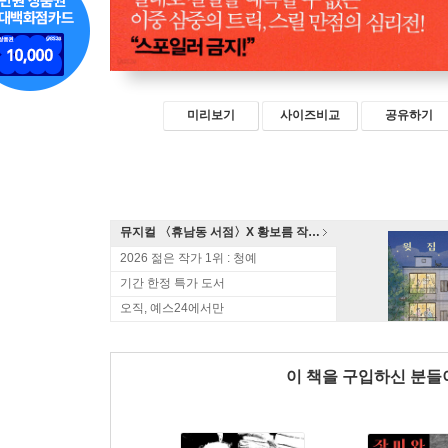
미리보기
사이즈비교
공유하기
뮤지컬 〈휴남동 서점〉X 황보름 작가 북토크
2026 젊은 작가 1위 : 청예
기간 한정 특가 도서
오직, 예스24에서만
이 책을 구입하신 분