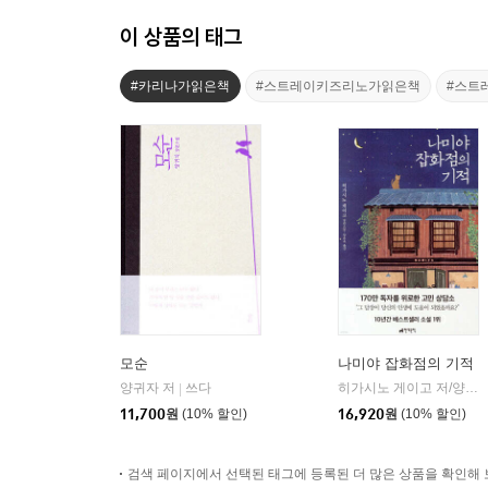
이 상품의 태그
#카리나가읽은책
#스트레이키즈리노가읽은책
#스트
모순
나미야 잡화점의 기적
양귀자 저
쓰다
히가시노 게이고 저/양윤옥 역
|
11,700
원
(10% 할인)
16,920
원
(10% 할인)
검색 페이지에서 선택된 태그에 등록된 더 많은 상품을 확인해 