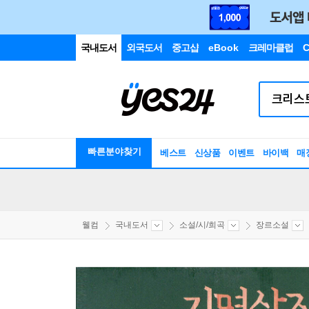
국내도서
외국도서
중고샵
eBook
크레마클럽
C
빠른분야찾기
베스트
신상품
이벤트
바이백
매
웰컴
국내도서
소설/시/희곡
장르소설