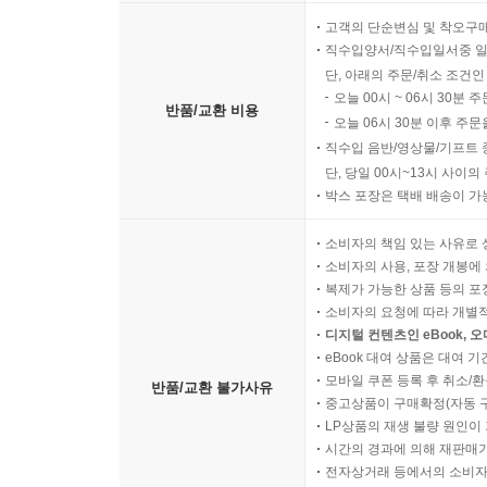
모바일 쿠폰의 경우 유효기간(
고객의 단순변심 및 착오구
직수입양서/직수입일서중 일
단, 아래의 주문/취소 조건인
오늘 00시 ~ 06시 30분 
반품/교환 비용
오늘 06시 30분 이후 주문
직수입 음반/영상물/기프트 
단, 당일 00시~13시 사이
박스 포장은 택배 배송이 가
소비자의 책임 있는 사유로 
소비자의 사용, 포장 개봉에 
복제가 가능한 상품 등의 포장을 
소비자의 요청에 따라 개별
디지털 컨텐츠인 eBook, 
eBook 대여 상품은 대여 기
모바일 쿠폰 등록 후 취소/환
반품/교환 불가사유
중고상품이 구매확정(자동 
LP상품의 재생 불량 원인이 기
시간의 경과에 의해 재판매가