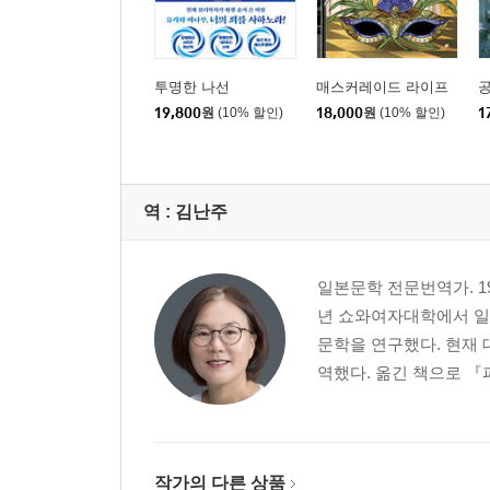
투명한 나선
매스커레이드 라이프
19,800
원
(10% 할인)
18,000
원
(10% 할인)
1
역 :
김난주
일본문학 전문번역가. 1
년 쇼와여자대학에서 일
문학을 연구했다. 현재 
역했다. 옮긴 책으로 『
작가의 다른 상품