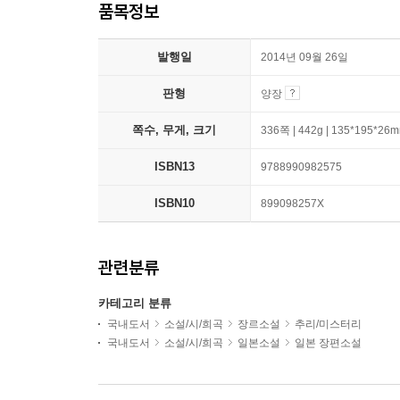
품목정보
발행일
2014년 09월 26일
판형
양장
쪽수, 무게, 크기
336쪽 | 442g | 135*195*26
ISBN13
9788990982575
ISBN10
899098257X
관련분류
카테고리 분류
국내도서
소설/시/희곡
장르소설
추리/미스터리
국내도서
소설/시/희곡
일본소설
일본 장편소설