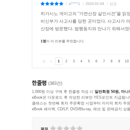
가면산장 살인사건
종이책
구매
u*****1
2020-01-04
신고
|
|
|
히가시노 게이고의 "가면산장 살인사건"을 읽었
비신부가 사고사를 당한 곳이었다. 사고사가 
산장에 방문했다. 범행동지와 만나기 위해서였다
1명
이 이 리뷰를 추천합니다.
1
2
3
4
5
6
7
8
9
10
한줄평
(383건)
1,000원 이상 구매 후 한줄평 작성 시
일반회원 50원, 마니
eBook은 다운로드 후 작성한 리뷰만 YES포인트 지급됩니
클래스는 첫번째 회차 주문확정 시점부터 마지막 회차 주문
eBook 페이백, CD/LP, DVD/Blu-ray, 패션 및 판매금