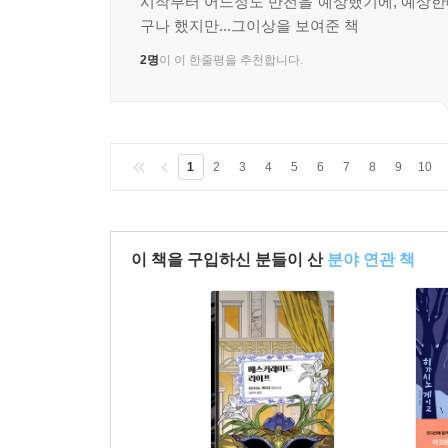
시작부터 어느정도 반전을 예상했기에, 예상
구나 했지만...그이상을 보여준 책
2명
이 이 한줄평을 추천합니다.
1
2
3
4
5
6
7
8
9
10
이 책을 구입하신 분들이 산
분야 연관 책