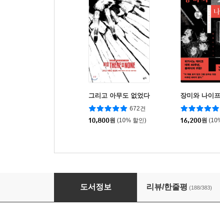
그리고 아무도 없었다
장미와 나이
672건
10,800
원
(10% 할인)
16,200
원
(10
가면산장 살인사건
도서정보
리뷰/한줄평
(188/383)