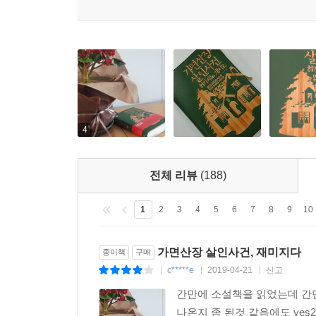
4
전체 리뷰
(188)
1
2
3
4
5
6
7
8
9
10
가면산장 살인사건, 재미지다
종이책
구매
c*****e
2019-04-21
신고
|
|
|
간만에 소설책을 읽었는데 간만