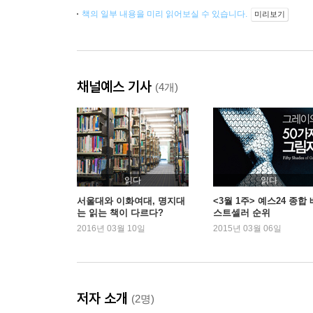
책의 일부 내용을 미리 읽어보실 수 있습니다.
미리보기
채널예스 기사
(4개)
읽다
읽다
서울대와 이화여대, 명지대
<3월 1주> 예스24 종합 
는 읽는 책이 다르다?
스트셀러 순위
2016년 03월 10일
2015년 03월 06일
저자 소개
(2명)