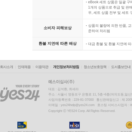
전자상거래 등에서의 소비자
eBook 세트 상품은 일괄 
1개의 상품으로 취급 및 판매
우, 세트 상품 전부 및 세트
상품의 불량에 의한 반품, 교
소비자 피해보상
준하여 처리됨
환불 지연에 따른 배상
대금 환불 및 환불 지연에 
회사소개
인재채용
이용약관
개인정보처리방침
청소년보호정책
도서홍보안내
대표 : 김석환, 최세라
주소 : 서울시 영등포구 은행로 11, 5층~6층(여의도동,일신
사업자등록번호 : 229-81-37000 통신판매업신고 : 제 200
이메일 : yes24help@yes24.com 호스팅 서비스사업자 :
Copyright ⓒ YES24 Corp. All Rights Reserved.