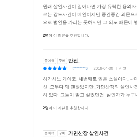
h******2
2022-03-11
신고
|
|
|
원래 살인사건이 일어나면 가장 유력한 용의자는
로는 강도사건이 메인이지만 중간중간 의문으로
으로 범인을 가리는 듯하지만 그 의도 때문에 범
2명
이 이 리뷰를 추천합니다.
반전..
종이책
구매
t********6
2018-04-30
신고
|
|
|
히가시노 게이코..세번째로 읽은 소설이다..나미
신..모두다 꽤 괜찮았지만..가면산장의 살인사건
히 있다..그들이 알고 싶었던건..살인자가 누구냐
2명
이 이 리뷰를 추천합니다.