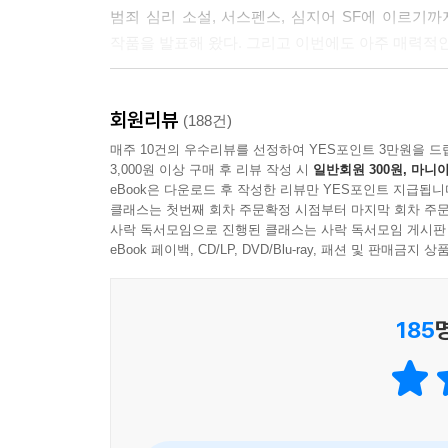
범죄 심리 소설, 서스펜스, 심지어 SF에 이르기
작품을 발표해 왔다. 그리고 이번에도 아주 매력적
아버지 소유의 별장 근처 작은 교회에서 결혼식을 
회원리뷰
교회에 다녀오다가 운전 부주의로 인해 가드레일을
(188건)
얼마 후, 그녀의 약혼자였던 다카유키는 도모미의
매주 10건의 우수리뷰를 선정하여 YES포인트 3만원을 드
3,000원 이상 구매 후 리뷰 작성 시
일반회원 300원, 마니아
인연의 끈을 놓지 않았던 다카유키는 기꺼이 초대에
eBook은 다운로드 후 작성한 리뷰만 YES포인트 지급됩니
다카유키가 별장에 도착한 날 밤, 경찰에 쫓기던 2
클래스는 첫번째 회차 주문확정 시점부터 마지막 회차 주문
인질들은 여러 가지 방법으로 탈출을 시도하지만 번
사락 독서모임으로 진행된 클래스는 사락 독서모임 게시판
사람이 등에 칼이 꽂힌 시체로 발견된다.
eBook 페이백, CD/LP, DVD/Blu-ray, 패션 및 판매금
정황으로 미루어 범인은 강도가 아닌 인질 중 한 사
나머지 7명의 인질은 서로에 대한 의심으로 패닉에
185
스토리는 명료하고 전개도 복잡하지 않다. 하지
클라이맥스에 이르면 대반전이 전개되는 것이다.
독자의 주의가 ‘은행 강도의 손아귀에서 인질들이 어
함정을 파 놓은 채 미소를 띠며 독자가 걸려들기를 