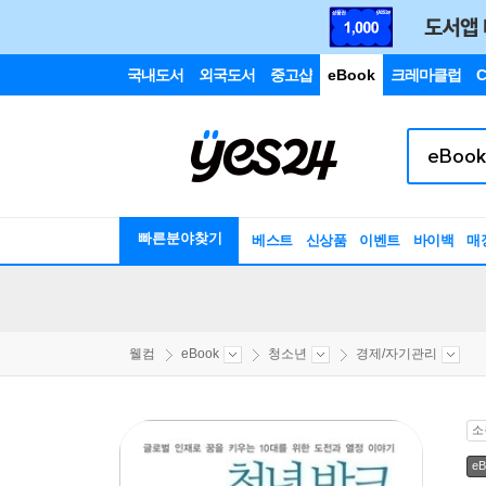
국내도서
외국도서
중고샵
eBook
크레마클럽
C
빠른분야찾기
베스트
신상품
이벤트
바이백
매
웰컴
eBook
청소년
경제/자기관리
소
eB