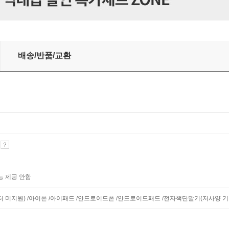
배송/반품/교환
기
능 제공 안함
니터 미지원) /아이폰 /아이패드 /안드로이드폰 /안드로이드패드 /전자책단말기(저사양 기기 