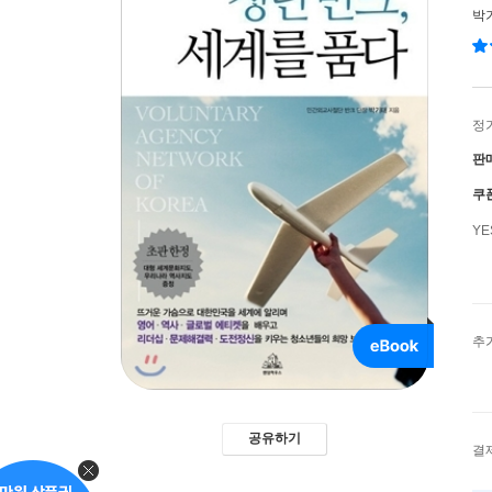
박
정
판
쿠
Y
추
공유하기
결