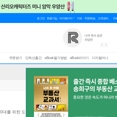
로그인
회원가입
마이페이지
카트
주문/배송
고객센터
Gl
쿠폰받기
단독선출간
eBook필기방법
eBook리더기
디지털머니
10대를 위한 도전과 열정 이야기
[ EPUB ]