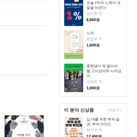
오늘 1%의 노력이 내
일을 바꾼다
심지현 저
6,900
원
노자
편집부 저
1,000
원
중학생이 꼭 알아야
할 고사성어와 사자성
어
강준린 저
1,000
원
이 분야 신상품
더보기
십 대를 위한 부자 습
관, 부자 마인드
한지우 저
12,460
원