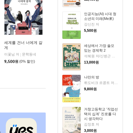
인공지능(AI) 시대 청
소년의 미래(Me來)
강신진 저
5,500
원
세계를 건너 너에게 갈
세상에서 가장 쓸모
게
있는 경제학 2
이꽃님 저
문학동네
|
석혜원 저/신병근 그림
9,500
원
(0% 할인)
13,000
원
나만의 방
뤼도비크 르콩트 저/장소미 역
9,800
원
거창고등학교 ‘직업선
택의 십계’ 진로를 다
시 생각하다
김정호 저
3,000
원