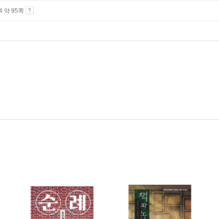
A4 약 95쪽