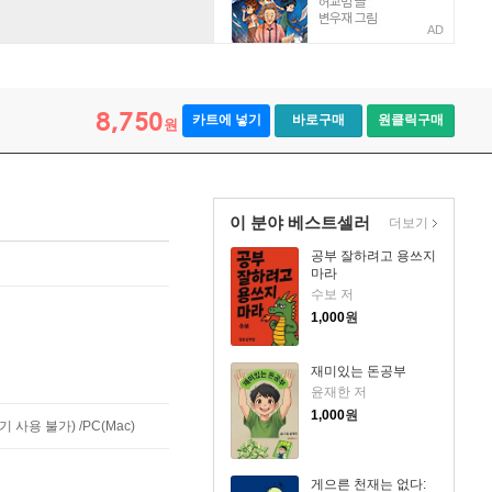
AD
8,750
카트에 넣기
바로구매
원클릭구매
원
이 분야 베스트셀러
더보기
공부 잘하려고 용쓰지
마라
수보 저
1,000
원
재미있는 돈공부
윤재한 저
1,000
원
사용 불가) /PC(Mac)
게으른 천재는 없다: