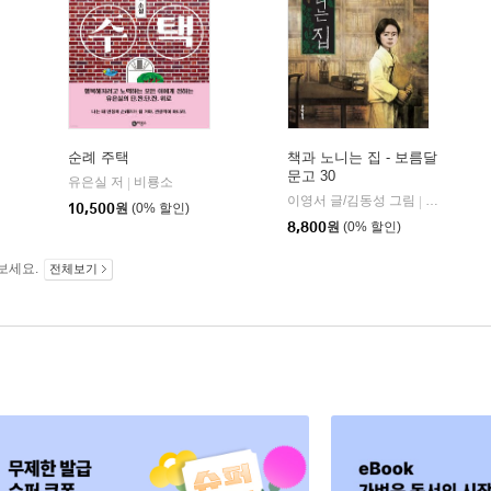
순례 주택
책과 노니는 집 - 보름달
문고 30
유은실 저
비룡소
|
이영서 글/김동성 그림
문학동네
|
10,500
원
(0% 할인)
8,800
원
(0% 할인)
보세요.
전체보기