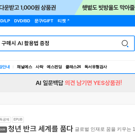
D/LP
DVD/BD
문구
/GIFT
티켓
장안내
채널예스
사락
예스펀딩
클래스24
독서유형검사
RBTI Lab
독서유형검사
AI 일문백답
의견 남기면 YES상품권!
득공제
EPUB
청년 반크 세계를 품다
글로벌 인재로 꿈을 키우는 
ook