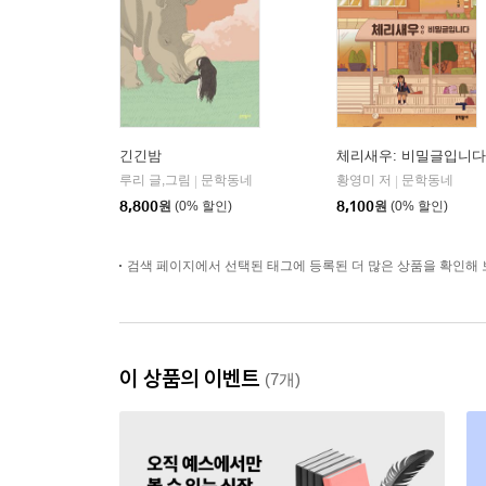
긴긴밤
체리새우: 비밀글입니다
루리 글,그림
문학동네
황영미 저
문학동네
|
|
8,800
원
(0% 할인)
8,100
원
(0% 할인)
검색 페이지에서 선택된 태그에 등록된 더 많은 상품을 확인해 
이 상품의 이벤트
(7개)