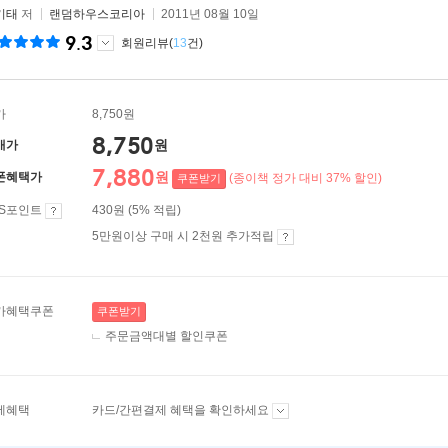
기태
저
랜덤하우스코리아
2011년 08월 10일
9.3
회원리뷰(
13
건)
가
8,750원
8,750
원
매가
7,880
원
폰혜택가
(종이책 정가 대비 37% 할인)
쿠폰받기
ES포인트
430원 (5% 적립)
5만원이상 구매 시 2천원 추가적립
가혜택쿠폰
쿠폰받기
주문금액대별 할인쿠폰
제혜택
카드/간편결제 혜택을 확인하세요