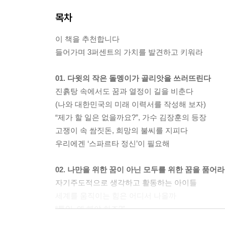
목차
이 책을 추천합니다
들어가며 3퍼센트의 가치를 발견하고 키워라
01. 다윗의 작은 돌멩이가 골리앗을 쓰러뜨린다
진흙탕 속에서도 꿈과 열정이 길을 비춘다
(나와 대한민국의 미래 이력서를 작성해 보자)
“제가 할 일은 없을까요?”, 가수 김장훈의 등장
고쟁이 속 쌈짓돈, 희망의 불씨를 지피다
우리에겐 ‘스파르타 정신’이 필요해
02. 나만을 위한 꿈이 아닌 모두를 위한 꿈을 품어라
자기주도적으로 생각하고 활동하는 아이들
세계를 움직이는 힘은 어디서 나올까
“통일, 왜 해야 하죠?”
한반도의 평화를 응원해줘야 해!