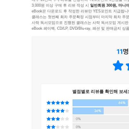
봉사활동을 펼치며 지구촌 시민들의 가슴속에 커다란
3,000원 이상 구매 후 리뷰 작성 시
일반회원 300원, 마니아
eBook은 다운로드 후 작성한 리뷰만 YES포인트 지급됩니
새로운 도전을 꿈꾸게 해 준 저자에게 무한히 감사한
정부가 수백억 들여서도 안 됐던 일
클래스는 첫번째 회차 주문확정 시점부터 마지막 회차 주문
김철균 (청와대 뉴미디어 비서관)
사락 독서모임으로 진행된 클래스는 사락 독서모임 게시판
일개 펜팔사이트 청소년들이 해내다
eBook 페이백, CD/LP, DVD/Blu-ray, 패션 및 판매금
한반도에 태어난 것이 왜 자랑스러운지 스스로 묻고
처음 반크는 박기태 단장이 대학교 4학년 재학 시절
박수철 (국회 입법조사처 기획관리관)
지구촌 친구들과 교류하면서 영어 실력을 늘릴 수
11
명
한일월드컵을 앞두고 정부 정책 차원에서 전국 아
일본이 독도를 자국의 소유라고 주장하고 중국이 동
친구들을 사귀고 싶어 하던 아이들이 두 팔 걷어붙이
성삼제 (교육과학기술부 미래인재정책관)
이 책에는 그동안 미디어를 통해 내가 소개했던 반크
교류가 활성화될수록 외국의 친구들은 반크 회원들
왕길환 (연합뉴스 기자)
평소에는 무심하게 넘겼던 세계사 교과서 속 한국
빠짐없이 등장하는 표기가 바로 ‘일본해’ 그리고 ‘
별점별로 리뷰를 확인해 보세
꿈을 갖고 미래를 개척한다면 누구나 세계를 변화시
가관이다. 한국은 중국의 식민지였으며 줄곧 속국
이영주 (한국국제협력단 코이카 수석기획관)
64%
내용을 전해 듣게 된 반크 회원들은 이 문제가 국가
36%
된다. 반크 청소년 회원들이 외국인들과 편지를 주
0%
내용을 바르게 수정하도록 촉구하는 적극적인 ‘국
0%
한국 홍보대사 역할을 자임하고 나서게 되는 이유가 바