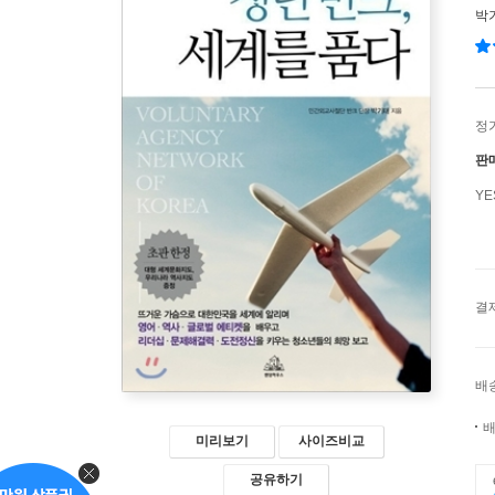
박
정
판
Y
결
배
배
미리보기
사이즈비교
공유하기