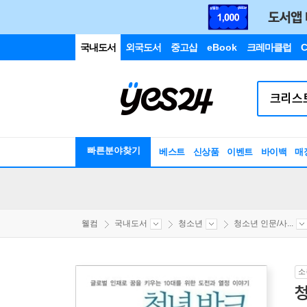
국내도서
외국도서
중고샵
eBook
크레마클럽
C
빠른분야찾기
베스트
신상품
이벤트
바이백
매
웰컴
국내도서
청소년
청소년 인문/사...
소
청