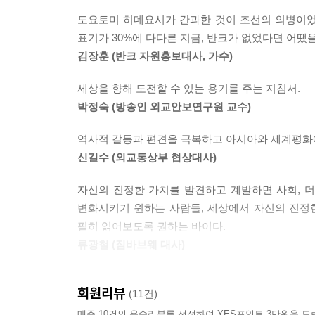
세계 교과서에서 일본사와 중국사 사이에 한두 줄 
도요토미 히데요시가 간과한 것이 조선의 의병이었다
일본과 합병되어 근대화를 이룰 수 있었다” “일본
표기가 30%에 다다른 지금, 반크가 없었다면 어땠
97퍼센트를 차지한다.
김장훈 (반크 자원홍보대사, 가수)
“고대 한국은 중국의 영토였다.” - 유럽 최신 옥스
세상을 향해 도전할 수 있는 용기를 주는 지침서.
“한강 이북은 모두 중국 영토이다.” - 내셔널지오그
박정숙 (방송인 외교안보연구원 교수)
“한국은 1,000년간만 독립국이었다.” - CIA
역사적 갈등과 편견을 극복하고 아시아와 세계평화에
이렇듯 교과서·세계지도 등에서 한국의 문화·역사
신길수 (외교통상부 협상대사)
설득력을 얻고 있다. 하지만 정부가 대한민국 서술
자신의 진정한 가치를 발견하고 계발하면 사회, 더
무너져 내리곤 한다. 실제로 외국의 한 해양연구소
변화시키기 원하는 사람들, 세상에서 자신의 진정
지원하지 않겠다”는 협박을 받기도 했다.
필히 읽어보도록 권하는 바이다.
류광철 (짐바브웨 대사)
언제부터인가 시민외교단체 ‘반크(VANK)’에는
않았다. 동해가 일본해가 되면 일본해에 있는 독도
반크가 내놓은 결과물들은 경이로울 정도이고 온라
사실을 깊이 깨달았기 때문이다. 이후 반크는 항의 
회원리뷰
(11건)
때문이다.
아니라 ‘눈에 보이는 영토는 작지만 마음속 영토는
홍성완 (연합뉴스 한민족센터 고문)
매주 10건의 우수리뷰를 선정하여 YES포인트 3만원을 드