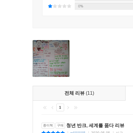
0%
반크 회원들은 동해·독도 표기나 대한민국 관련 서
‘CIA’ ‘야후’ ‘캐나다 외교부’ ‘세계보건기구(W
것은 반크 회원들의 끈기와 노력의 결과물이다.
“현재 일본해 표기가 97퍼센트, 동해가 3퍼센
메시지를 남기기도 했다.
반크는 5만 원을 기부한 칠십 대 할머니부터 가수
단체로 성장했다. 반크는 회원들이 단순한 호기
문제를 해결하도록 돕고 있다. 문광부의 후원을 받
당당한 민간외교관으로 양성하고, 어학연수·유학·해
전체 리뷰
(11)
대한민국 1%에서 세계 1%로 도약하기 위한 관문
세계 속 가치를 창출하는 글로벌 인재의 발판이 되는
1
이 책은 박기태 단장의 경험을 토대로 영어울렁
청년 반크, 세계를 품다 리뷰
종이책
구매
가능성을 키워 세계 속에 우뚝 설 수 있도록 돕는다.