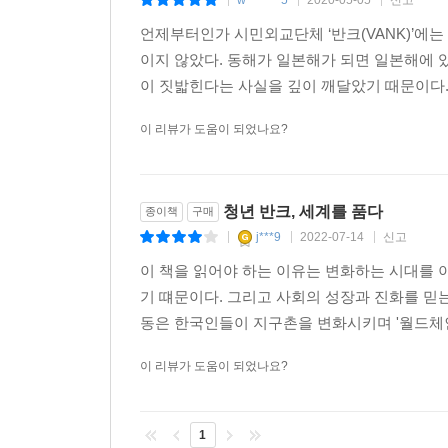
w*******5
2020-05-05
신고
|
|
|
언제부터인가 시민외교단체 ‘반크(VANK)’에
“아이들은 흥분하며 기뻐했고, 교실 안에는 활력이
이지 않았다. 동해가 일본해가 되면 일본해에 
심적으로 훌쩍 성숙할 수 있었을 뿐만 아니라 외
이 짓밟힌다는 사실을 깊이 깨달았기 때문이다. 
설명하는 방법도 체득했습니다. 이제 아이들은 학
채우기나 숫자 써넣기를 하던 아이들이 스스로 일어
이 리뷰가 도움이 되었나요?
아이들은 대가가 따르지 않는 일들을 기꺼이 할 줄 
참여하는 이름 없는 천사의 모습을 교실에서 흔히 볼 
청년 반크, 세계를 품다
종이책
구매
우선 책을 찬찬히 따라하다 보면 우리나라는 물론
j***9
2022-07-14
신고
|
|
|
생산적 미래설계를 할 수 있다. 또 영어를 잘 못하
이 책을 읽어야 하는 이유는 변화하는 시대를 
서한 예시들을 따라 영문 편지쓰기에 손쉽게 도전
기 떄문이다. 그리고 사회의 성장과 진화를 믿
향상된다. 뿐만 아니라 ‘모의 유엔’을 비롯한 
동은 한국인들이 지구촌을 변화시키며 '월드체
된다. 이러한 활동들을 하며 미래 글로벌 리더들과 
이 리뷰가 도움이 되었나요?
저자는 책을 통해 청소년과 청년들이 세계의 주
주도적으로 학습하고 찬란한 미래를 설계하고, 뿌리
1