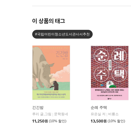
이 상품의 태그
#국립어린이청소년도서관사서추천
긴긴밤
순례 주택
루리 글,그림
문학동네
유은실 저
비룡소
|
|
11,250
원
(10% 할인)
13,500
원
(10% 할인)