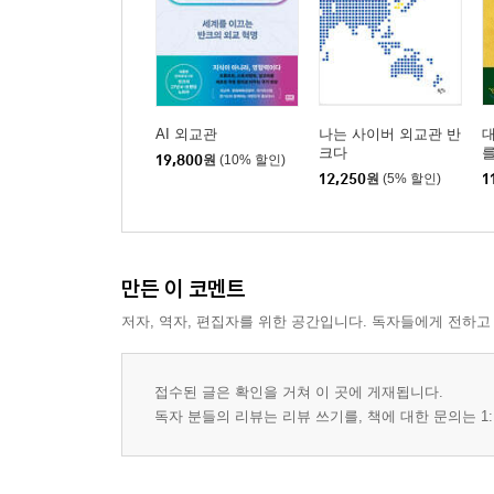
(친구의 나라 문화를 알아보자)
‘청년 반크’에 지지 않는 ‘노인 반크’ 이야기
나와 세상을 바꾸는 ‘월드 체인저’ 13단계
(세계를 변화시킨 사람들은 누가 있을까)
(정부의 글로벌 청년 리더 양성 프로젝트)
AI 외교관
나는 사이버 외교관 반
대
크다
(전 세계에 협력·교류 서한을 보내 보자)
19,800
원
(10% 할인)
12,250
원
(5% 할인)
1
04. 꿈을 반짝이게 하는 건 열정과 노력
가슴 떨리는 ‘우리나라 소개서’를 준비하라
왠지 끌리는 매력적인 이미지를 만들자
만든 이 코멘트
‘일본해’ ‘중국의 속국’, 왜 왜곡하는 걸까?
저자, 역자, 편집자를 위한 공간입니다. 독자들에게 전하고
(우리 역사의 시대별 매력을 조사해 보자)
우리들의 찬란하게 반짝이는 이야기를 들려줘라
(외국인 친구에게 한국의 관광지를 소개해 보자)
접수된 글은 확인을 거쳐 이 곳에 게재됩니다.
‘대장금’과 ‘주몽’에 빠진 해외 친구들
독자 분들의 리뷰는 리뷰 쓰기를, 책에 대한 문의는 1:
과학적이고 아름다운 ‘한글’이 있다는 자부
(우리나라와 세계 유산·인물을 비교해 보자)