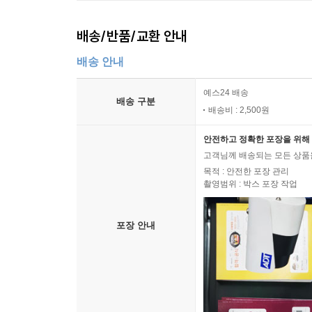
배송/반품/교환 안내
배송 안내
예스24 배송
배송 구분
배송비 : 2,500원
안전하고 정확한 포장을 위해 
고객님께 배송되는 모든 상품을
목적 : 안전한 포장 관리
촬영범위 : 박스 포장 작업
포장 안내