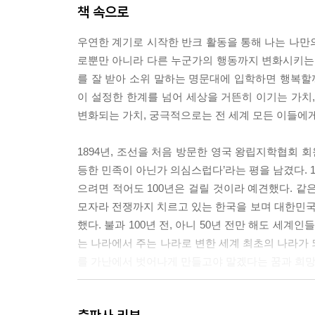
현명하게 독도를 지키는 우리의 자세
책 속으로
(독도의 올바른 표기를 촉구해 보자)
마치며 위대한 나무도 처음에는 한 알의 씨앗이었
우연한 계기로 시작한 반크 활동을 통해 나는 나만의
로뿐만 아니라 다른 누군가의 행동까지 변화시키는 삶
부록 반크 동아리 활동 프로그램 안내
를 잘 받아 소위 말하는 명문대에 입학하면 행복할
(오프라인 활동·온라인 활동)
이 설정한 한계를 넘어 세상을 거뜬히 이기는 가치
변화되는 가치, 궁극적으로는 전 세계 모든 이들에게
1894년, 조선을 처음 방문한 영국 왕립지학협회
등한 민족이 아닌가 의심스럽다’라는 평을 남겼다. 
으려면 적어도 100년은 걸릴 것이라 예견했다. 같
모자라 전쟁까지 치르고 있는 한국을 보며 대한민
했다. 불과 100년 전, 아니 50년 전만 해도 
는 나라에서 주는 나라로 변한 세계 최초의 나라가 
를 가난에서 벗어나게 만들고야 말겠다는 꿈과 희망이었다
고등학교 재학 시절 반크 활동을 시작한 서명진 씨가