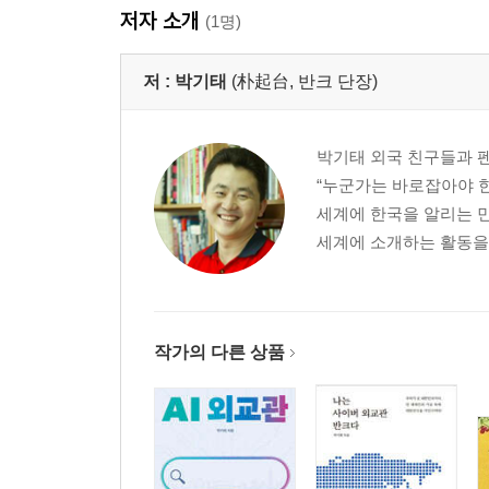
저자 소개
대한민국을 넘어 더 큰 세상에 네 꿈을 맞춰라
(1명)
‘지금’의 변화가 ‘미래’의 모습을 결정한다
(반크 선배 상민 양과의 일문일답)
저 :
박기태
(朴起台, 반크 단장)
대단히 훌륭한 미래를 계획하라
(나의 미래를 상상하고 기록해 보자)
박기태 외국 친구들과 펜
겨자씨가 나무로 자라 숲을 이루듯이
“누군가는 바로잡아야 
(다른 나라의 문화와 역사를 공부해 보자)
세계에 한국을 알리는 
(나라별 주요 정보를 정리하고 한국과의 관계를 조사
세계에 소개하는 활동을 
(논리적으로 커뮤니케이션할 수 있는 능력을 키우자
03. 바닷물을 짜게 하는 3퍼센트 소금의 힘처럼
“당신은 최고의 홍보대사입니다”
작가의 다른 상품
‘반크 홍보대사’라면 꼭 지켜야 할 10가지
“한국에 대해 제대로 알려줘서 고마워”
‘모의 유엔’, 글로벌 이슈로 영어 토론을 벌여라
(학교에서 모의 유엔 개최하기)
커뮤니케이션 최고 무기는 한국의 마음 ‘정’