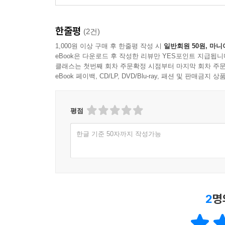
10년 전에는 해외 교과서나 세계지도에 ‘동해’가 
양은 3퍼센트에 불과하다. 청년들의 꿈도 마찬가지
한줄평
(2건)
만들어 낼 수 있을 것이다. 그 과정을 살아가는 청
1,000원 이상 구매 후 한줄평 작성 시
일반회원 50원, 마니
eBook은 다운로드 후 작성한 리뷰만 YES포인트 지급됩니
클래스는 첫번째 회차 주문확정 시점부터 마지막 회차 주문
eBook 페이백, CD/LP, DVD/Blu-ray, 패션 및 판매금
평점
한글 기준 50자까지 작성가능
2
명