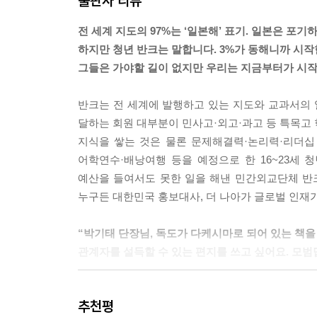
출판사 리뷰
한국을 알리는 활동을 하면서 국제 사회에서 일어나는
위해 국제수로기구 등 세계의 바다 문제를 조정하
전 세계 지도의 97%는 ‘일본해’ 표기. 일본은 포기
고 한다.---p.190
하지만 청년 반크는 말합니다. 3%가 동해니까 시작
그들은 가야할 길이 없지만 우리는 지금부터가 시작
「24」라는 미국의 유명 탐정 드라마에서는 한국을
적인 인기를 끌고 있는 수사 드라마 「CSI」에서는
반크는 전 세계에 발행하고 있는 지도와 교과서의 
성한다’는 내용이 담긴 북한 가요 「내 이름 묻지 마세
달하는 회원 대부분이 민사고·외고·과고 등 특목고
지식을 쌓는 것은 물론 문제해결력·논리력·리더십 
더욱 기가 막힌 것은 중국 정부가 북한과 한국의 의
어학연수·배낭여행 등을 예정으로 한 16~23세
상정할 계획이라는 점이다. 이 같은 계획이 성공해 
예산을 들여서도 못한 일을 해낸 민간외교단체 반
시한 표준으로 한글 입력 방식을 탑재해 한국 시장에
누구든 대한민국 홍보대사, 더 나아가 글로벌 인재가
대전화와 같은 전자기기에 한글을 입력하는 어이없는
것이다.
“박기태 단장님, 독도가 다케시마로 되어 있는 책을
관계자를 설득할 수 있는 편지를 쓰고 싶어요. 모범
---p.294
‘중국의 지배를 받던 한국을 일본이 해방시켜 근대화
추천평
일본 사이에 있는 바다는 무엇인가?”의 정답은 “일