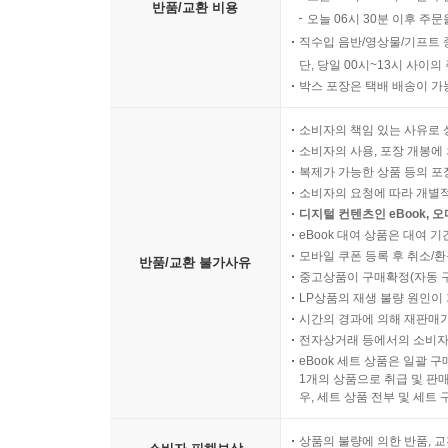
반품/교환 비용
오늘 06시 30분 이후 주문
직수입 음반/영상물/기프트 
단, 당일 00시~13시 사이
박스 포장은 택배 배송이 가
소비자의 책임 있는 사유로 
소비자의 사용, 포장 개봉에 
복제가 가능한 상품 등의 포장을 
소비자의 요청에 따라 개별
디지털 컨텐츠인 eBook, 
eBook 대여 상품은 대여 기
모바일 쿠폰 등록 후 취소/환
반품/교환 불가사유
중고상품이 구매확정(자동 
LP상품의 재생 불량 원인이 기
시간의 경과에 의해 재판매가
전자상거래 등에서의 소비자
eBook 세트 상품은 일괄 
1개의 상품으로 취급 및 판매
우, 세트 상품 전부 및 세트
상품의 불량에 의한 반품, 교