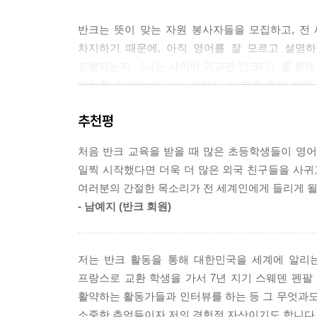
반크는 뜻이 맞는 자원 봉사자들을 모집하고, 전
차지하기 때문에, 아직 영어를 잘 모르고 설명
진행되는지 《나는 사이버 외교관 반크다》를 통해
설득할 수 있는지 그 노하우도 이 책을 통해 배울
회원들은 리더십, 논리력, 영어 실력 등의 역량을 
추천평
글로벌 리더를 꿈꾼다면! 영어 실력도 쌓으며 나라
처음 반크 교육을 받을 때 많은 초등학생들이 영어
활동을 직접 확인하고, 따라 해 보자. 세계 속에서 
일찍 시작했다면 더욱 더 많은 외국 친구들을 사귀
여러분의 간절한 목소리가 전 세계인에게 들리게 될
사이버 외교관 반크가 되면!
- 남예지 (반크 회원)
· 내 나라 한국을 더욱 사랑하게 됩니다.
· 영어 공부를 하고 싶은 마음이 절로 듭니다.
· 내 나라의 문화와 세계 각지의 문화를 배울 수 있
저는 반크 활동을 통해 대한민국을 세계에 알리는
· 자신의 주장을 논리적으로 설명하는 능력이 생깁
프랑스로 교환 학생을 가서 7년 지기 스웨덴 펜팔
· 여러분의 꿈, 대한민국의 꿈이 이루어집니다.
활약하는 활동가들과 인터뷰를 하는 등 그 무엇과도
소중한 추억들이자 저의 경험적 자산이기도 합니다