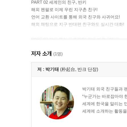
PART 02 세계인의 친구, 반키
해외 펜팔로 이제 우린 지구촌 친구!
언어 교환 사이트를 통해 외국 친구와 사귀어요!
해외 채팅으로 지구 반대편 친구와도 실시간 대화!
PART 03 반크 핵심 프로젝트! 한국 바로 알리기
한국 바로 알리기 1탄 - 맨투맨 한국 홍보
저자 소개
한국 바로 알리기 2탄 - 이젠 단체로 한국을 홍보한다
(1명)
친선 서한으로 외국 출판사를 우리 편으로 만들어
왜곡된 역사와의 싸움, 동해 지키기
저 :
박기태
(朴起台, 반크 단장)
‘동해’ 안에 ‘독도’ 있다
고구려 부흥 프로젝트
박기태 외국 친구들과 펜
“누군가는 바로잡아야 
PART 04 대한민국 국가 브랜드
세계에 한국을 알리는 
세계인들에게 친근한 한국의 이미지를 심어준다면
세계에 소개하는 활동을 
소셜 미디어 시대 모든 한국인이 바로 국가 브랜드
말뚝에 밧줄로 묶인 대한민국 역사를 풀어나가자