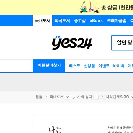
국내도서
외국도서
중고샵
eBook
크레마클럽
C
빠른분야찾기
베스트
신상품
이벤트
바이백
매
웰컴
국내도서
사회 정치
사회단체/NGO