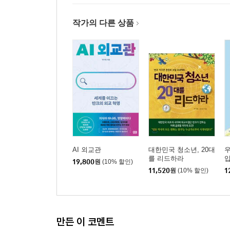
21세기 신 헤이그 특사 활동
사이버 외교관! 한국을 넘어 세계로 눈을 돌려라!
작가의 다른 상품
PART 05 한국을 변화시키는 힘, 내 손안에 있다
반키가 되기 위해 Ready ∼ Action!
에필로그
AI 외교관
대한민국 청소년, 20대
를 리드하라
19,800
원
(10% 할인)
11,520
원
(10% 할인)
1
만든 이 코멘트