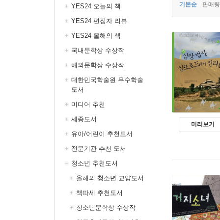
기본순
판매량
YES24 오늘의 책
YES24 편집자 리뷰
YES24 올해의 책
국내문학상 수상작
해외문학상 수상작
대한민국학술원 우수학술
도서
미디어 추천
세종도서
미리보기
유아/어린이 추천도서
전문기관 추천 도서
청소년 추천도서
올해의 청소년 교양도서
책따세 추천도서
청소년문학상 수상작