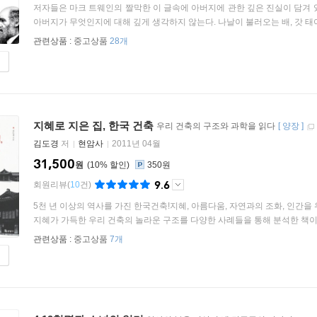
저자들은 마크 트웨인의 짤막한 이 글속에 아버지에 관한 깊은 진실이 담겨 
아버지가 무엇인지에 대해 깊게 생각하지 않는다. 나날이 불러오는 배, 갓 태어난
관련상품 :
중고상품
28개
지혜로 지은 집, 한국 건축
우리 건축의 구조와 과학을 읽다
[
양장
]
김도경
저
현암사
2011년 04월
31,500
원
10
%
350원
9.6
회원리뷰
(
10
건)
5천 년 이상의 역사를 가진 한국건축!지혜, 아름다움, 자연과의 조화, 인간을
지혜가 가득한 우리 건축의 놀라운 구조를 다양한 사례들을 통해 분석한 책이다.
관련상품 :
중고상품
7개