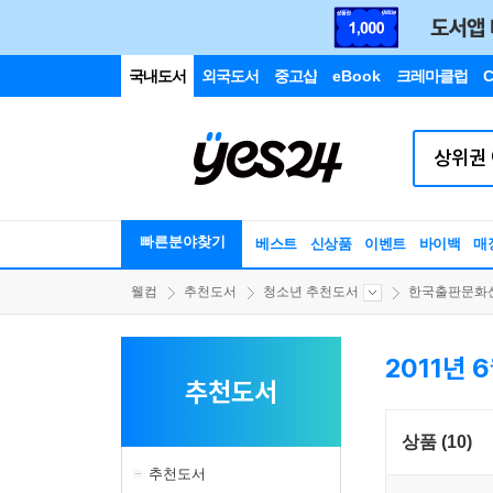
국내도서
외국도서
중고샵
eBook
크레마클럽
C
빠른분야찾기
베스트
신상품
이벤트
바이백
매
웰컴
추천도서
청소년 추천도서
한국출판문화산.
2011년 
추천도서
상품 (10)
추천도서