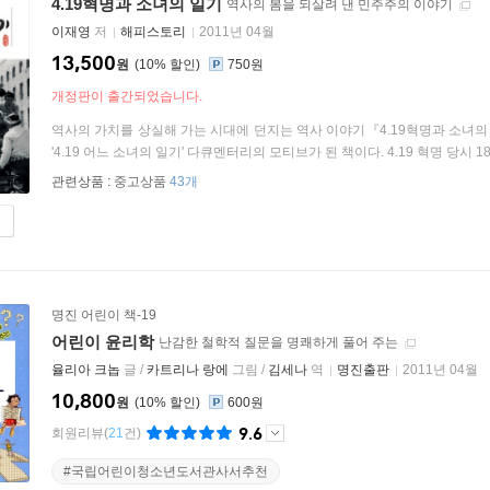
4.19혁명과 소녀의 일기
역사의 봄을 되살려 낸 민주주의 이야기
이재영
저
해피스토리
2011년 04월
13,500
원
10
%
750원
개정판이 출간되었습니다.
역사의 가치를 상실해 가는 시대에 던지는 역사 이야기『4.19혁명과 소녀의 일
'4.19 어느 소녀의 일기' 다큐멘터리의 모티브가 된 책이다. 4.19 혁명 당시 18
관련상품 :
중고상품
43개
명진 어린이 책-19
어린이 윤리학
난감한 철학적 질문을 명쾌하게 풀어 주는
율리아 크놉
글 /
카트리나 랑에
그림 /
김세나
역
명진출판
2011년 04월
10,800
원
10
%
600원
9.6
회원리뷰
(
21
건)
#국립어린이청소년도서관사서추천