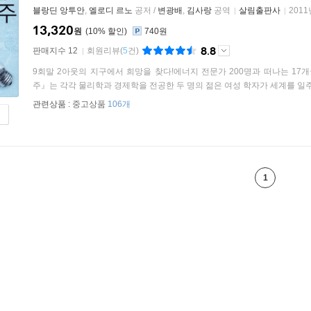
블랑딘 앙투안
,
엘로디 르노
공저 /
변광배
,
김사랑
공역
살림출판사
2011
13,320
원
10
%
740원
8.8
판매지수 12
회원리뷰
(
5
건)
9회말 2아웃의 지구에서 희망을 찾다!에너지 전문가 200명과 떠나는 17
주』는 각각 물리학과 경제학을 전공한 두 명의 젊은 여성 학자가 세계를 일주
관련상품 :
중고상품
106개
1