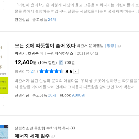
『어린이 윤리학』은 이렇게 세상의 옳고 그름을 배워나가는 어린이들이 보자
문을 통해서 설명하는 책입니다. 잘못은 저질렀을 때는 어떻게 해야 하는지, 동
관련상품 :
중고상품
24개
모든 것에 따뜻함이 숨어 있다
박완서 문학앨범
[
양장
]
박완서
,
호원숙
저
웅진지식하우스
2011년 04월
12,600
원
10
%
700원
8.5
회원리뷰
(
2
건)
박완서가 남긴 인생과 문학의 아름다움. 우리 생 곳곳에 살아있는 따뜻함을
서 출발한 이야기들 속에 언제나 그리움과 따뜻함을 담아냈던 작가 박완서. 『모
관련상품 :
중고상품
26개
eBook
9,800원
살림청소년 융합형 수학과학 총서-33
에너지 세계 일주