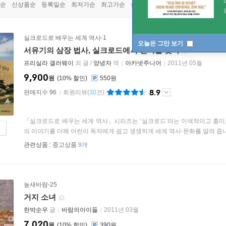
순
신상품순
등록일순
최저가순
최고가순
상품명순
실크로드로 배우는 세계 역사-1
오늘은 그만 보기
서유기의 삼장 법사, 실크로드에서 진리를 찾다
프리실라 갤러웨이
외 글 /
양녕자
역
아카넷주니어
2011년 05월
9,900
원
10
%
550원
8.9
판매지수 96
회원리뷰
(
30
건)
「실크로드로 배우는 세계 역사」시리즈는 ‘실크로드’라는 이색적이고 흥미로
의 이야기를 더해 어린이 독자에게 쉽고 생생하게 세계 역사·문화를 알려 줍니다.
관련상품 :
중고상품
9개
높새바람-25
거지 소녀
한박순우
글
바람의아이들
2011년 03월
7,020
원
10
%
390원