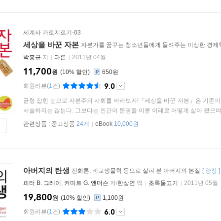
세계사 가로지르기-03
세상을 바꾼 자본
자본가를 꿈꾸는 청소년들에게 들려주는 이상한 경제학
박홍규
저
다른
2011년 04월
11,700
원
10
%
650원
9.0
회원리뷰
(
1
건)
균형 잡힌 눈으로 자본주의 사회를 바라보자!『세상을 바꾼 자본』은 기존의
서술하지는 않는다. 그보다는 인간이 문명을 이룬 이래로 어떻게 살아 왔으며 앞
관련상품 :
중고상품
24개
eBook
10,000원
아버지의 탄생
진화론, 비교생물학 등으로 살펴 본 아버지의 본질
[
양장
피터 B. 그레이
,
커미트 G. 앤더슨
저/
한상연
역
초록물고기
2011년 05월
19,800
원
10
%
1,100원
6.0
회원리뷰
(
1
건)