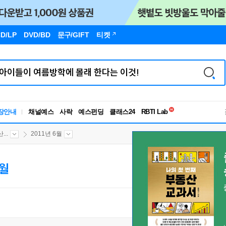
D/LP
DVD/BD
문구
/GIFT
티켓
독서유형검사
RBTI Lab
장안내
채널예스
사락
예스펀딩
클래스24
독서유형검사
..
2011년 6월
6월