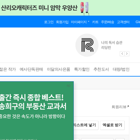
로그인
회원가입
마이페이지
카트
주문/배송
고객센터
Gl
젊은 작가
예사단독판매
이달의사은품
특가할인
추천도서
대량/법인
회원리뷰
전체선택
카트에 넣기
바로구매
리스트에 넣기
엑셀로 받기