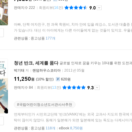
9.0
판매지수 222
회원리뷰
(
16
건)
아빠, 단짝 여자친구, 전 과목 학원비, 치마 안에 입을 레깅스, 도서관 대출
가 있습니다. 대신 이 아이에게는 다른 아이들에게 없는 것들이 있지요. 우울증에
관련상품 :
중고상품
177개
청년 반크, 세계를 품다
글로벌 인재로 꿈을 키우는 10대를 위한 도전
박기태
저
랜덤하우스코리아
2011년 05월
11,250
원
10
%
620원
9.3
판매지수 84
회원리뷰
(
13
건)
#국립어린이청소년도서관사서추천
언제부터인가 시민외교단체 ‘반크(VANK)’에는 외국 교과서·지도의 한국에
탁이 끊이지 않았다. 동해가 일본해가 되면 일본해에 있는 독도는 다케시마가 되
관련상품 :
중고상품
118개
eBook
8,750원