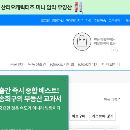
로그인
회원가입
마이페이지
카트
주문/배송
고객센터
Gl
쿠폰받기
단독선출간
eBook필기방법
eBook리더기
디지털머니
회원리뷰
전체선택
카트에 넣기
바로구매
리스트에 넣기