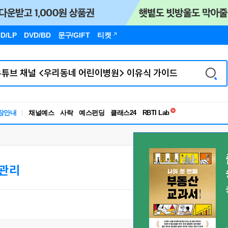
D/LP
DVD/BD
문구
/GIFT
티켓
독서유형검사
RBTI Lab
장안내
채널예스
사락
예스펀딩
클래스24
독서유형검사
관리