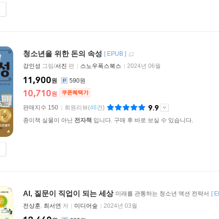
청소년을 위한 돈의 속성
[
EPUB
]
강인성
그림/
서진
편
스노우폭스북스
2024년 06월
11,900
원
590원
10,710
쿠폰혜택가
원
9.9
판매지수 150
회원리뷰
(
48
건)
종이책 실물이 아닌
전자책
입니다. 구매 후 바로 보실 수 있습니다.
AI, 질문이 직업이 되는 세상
미래를 관통하는 청소년 액션 전략서
[
E
전상훈
,
최서연
저
미디어숲
2024년 03월