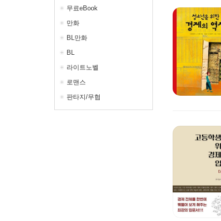
무료eBook
만화
BL만화
BL
라이트노벨
로맨스
판타지/무협