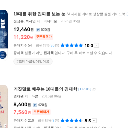
10대를 위한 진짜를 보는 눈
AI 디지털 리더로 성장할 실전 가이드북
전상훈
,
최서연
저
미디어숲
2026년 05월
12,460
원
620원
11,220
쿠폰혜택가
원
10.0
판매지수 54
회원리뷰
(
30
건)
종이책 실물이 아닌
전자책
입니다. 구매 후 바로 보실 수 있습니다.
#크레마클럽에있어요
거짓말로 배우는 10대들의 경제학
[
EPUB
]
권재원
저
다른
2016년 06월
8,400
원
420원
7,560
쿠폰혜택가
원
8.5
판매지수 210
회원리뷰
(
8
건)