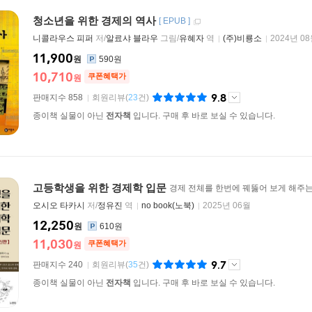
청소년을 위한 경제의 역사
[
EPUB
]
니콜라우스 피퍼
저/
알료샤 블라우
그림/
유혜자
역
(주)비룡소
2024년 0
11,900
원
590원
10,710
쿠폰혜택가
원
9.8
판매지수 858
회원리뷰
(
23
건)
종이책 실물이 아닌
전자책
입니다. 구매 후 바로 보실 수 있습니다.
고등학생을 위한 경제학 입문
경제 전체를 한번에 꿰뚫어 보게 해주
오시오 타카시
저/
정유진
역
no book(노북)
2025년 06월
12,250
원
610원
11,030
쿠폰혜택가
원
9.7
판매지수 240
회원리뷰
(
35
건)
종이책 실물이 아닌
전자책
입니다. 구매 후 바로 보실 수 있습니다.