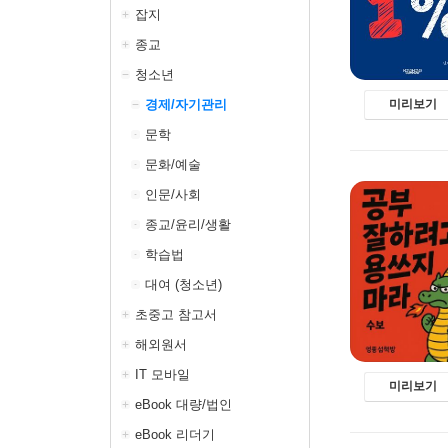
잡지
종교
청소년
경제/자기관리
미리보기
문학
문화/예술
인문/사회
종교/윤리/생활
학습법
대여 (청소년)
초중고 참고서
해외원서
IT 모바일
미리보기
eBook 대량/법인
eBook 리더기