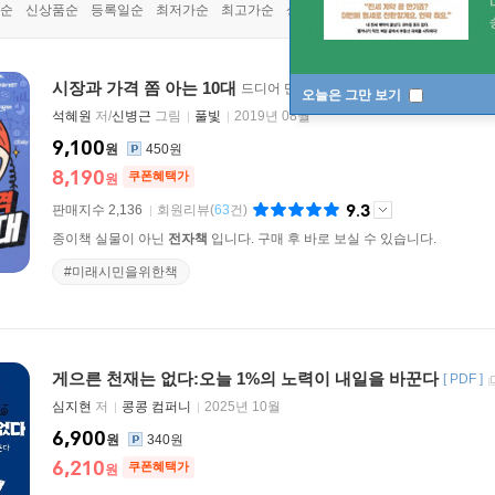
순
신상품순
등록일순
최저가순
최고가순
상품명순
시장과 가격 쫌 아는 10대
드디어 만난, 보이지 않는 손
[
EPUB
]
오늘은 그만 보기
석혜원
저/
신병근
그림
풀빛
2019년 08월
9,100
원
450원
8,190
쿠폰혜택가
원
9.3
판매지수 2,136
회원리뷰
(
63
건)
종이책 실물이 아닌
전자책
입니다. 구매 후 바로 보실 수 있습니다.
#미래시민을위한책
게으른 천재는 없다:오늘 1%의 노력이 내일을 바꾼다
[
PDF
]
심지현
저
콩콩 컴퍼니
2025년 10월
6,900
원
340원
6,210
쿠폰혜택가
원