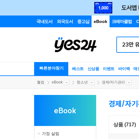
국내도서
외국도서
중고샵
eBook
크레마클럽
C
빠른분야찾기
베스트
신상품
이벤트
바이백
매
웰컴
eBook
청소년
경제/자기관리
경제/자기
eBook
상품 (717)
가정 살림