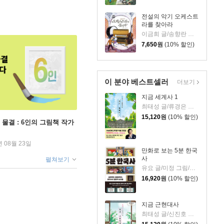
전설의 악기 오케스트
라를 찾아라
이금희 글/송향란 그림
7,650
원
(10% 할인)
이 분야 베스트셀러
더보기
지금 세계사 1
최태성 글/류경은 그림
15,120
원
(10% 할인)
 물결 : 6인의 그림책 작가
년 08월 23일
만화로 보는 5분 한국
사
펼쳐보기
유요 글/미정 그림/신병주 감수
16,920
원
(10% 할인)
지금 근현대사
최태성 글/신진호 그림