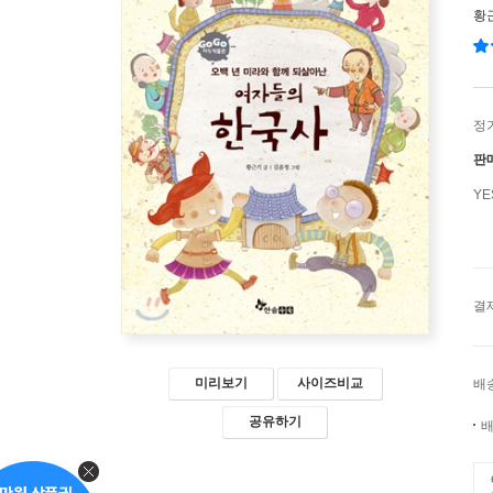
황
정
판
Y
결
미리보기
사이즈비교
배
공유하기
배