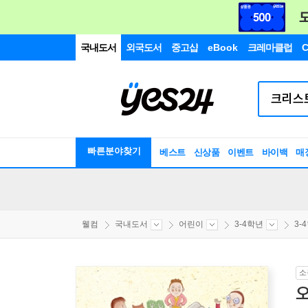
국내도서
외국도서
중고샵
eBook
크레마클럽
C
빠른분야찾기
베스트
신상품
이벤트
바이백
매
웰컴
국내도서
어린이
3-4학년
3-
소