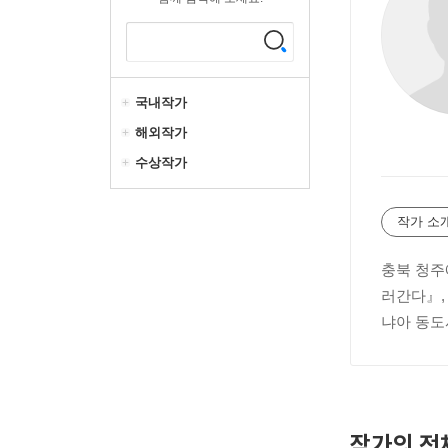
국내작가
해외작가
수상작가
작가 소
충북 청주
러간다』, 
냐아 동도
작가의 전