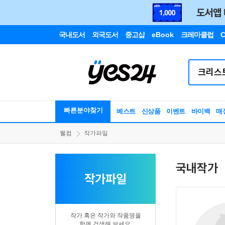
국내도서
외국도서
중고샵
eBook
크레마클럽
C
빠른분야찾기
베스트
신상품
이벤트
바이백
매
웰컴
작가파일
국내작가
작가파일
작가 혹은 작가와 작품명을
함께 검색해 보세요.