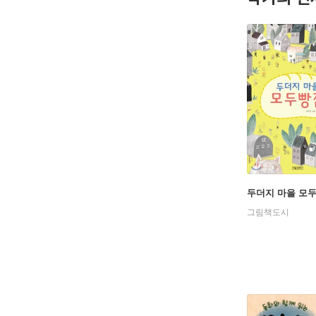
두더지 마을 모
그림책도시