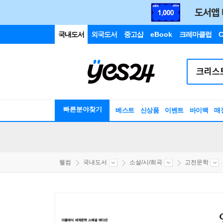
국내도서
외국도서
중고샵
eBook
크레마클럽
C
빠른분야찾기
베스트
신상품
이벤트
바이백
매
웰컴
국내도서
소설/시/희곡
고전문학