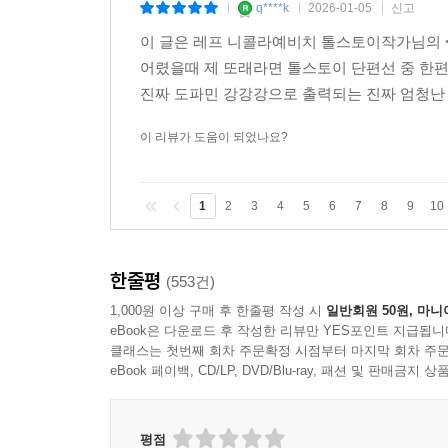
q****k
2026-01-05
신고
|
|
|
이 글은 레프 니콜라예비치 톨스토이작가님의 < 
어렸을때 제 또래라면 톨스토이 단편선 중 한편
진짜 도파민 강강강으로 출력되는 진짜 엄청
이 리뷰가 도움이 되었나요?
1
2
3
4
5
6
7
8
9
10
한줄평
(553건)
1,000원 이상 구매 후 한줄평 작성 시
일반회원 50원, 마니
eBook은 다운로드 후 작성한 리뷰만 YES포인트 지급됩니
클래스는 첫번째 회차 주문확정 시점부터 마지막 회차 주문
eBook 페이백, CD/LP, DVD/Blu-ray, 패션 및 판매금
평점