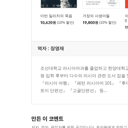
이반 일리치의 죽음
거장의 사생아들
이
0
10,620
원
(10% 할인)
19,800
원
(10% 할인)
1
역자 : 장영재
조선대학교 러시아어과를 졸업하고 한양대학교 
원 입학 후부터 다수의 러시아 관련 도서 집필
『러시아 여행』 『패턴 러시아어 101』 『후
토이 단편선』 『고골단편선』 등...
만든 이 코멘트
저자, 역자, 편집자를 위한 공간입니다. 독자들에게 전하고