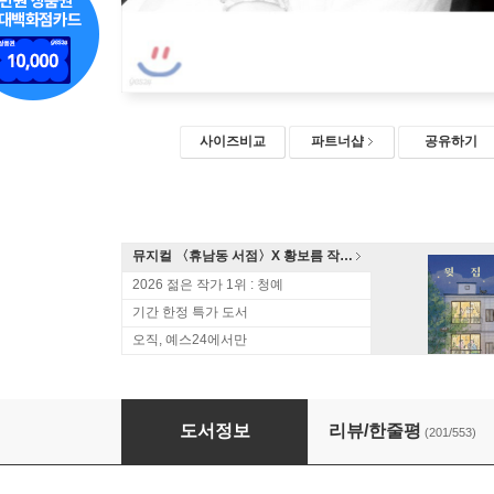
사이즈비교
파트너샵
공유하기
뮤지컬 〈휴남동 서점〉X 황보름 작가 북토크
2026 젊은 작가 1위 : 청예
기간 한정 특가 도서
오직, 예스24에서만
안나 카레니나
도서정보
리뷰/한줄평
(201/553)