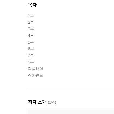
목차
1부
2부
3부
4부
5부
6부
7부
8부
작품해설
작가연보
저자 소개
(1명)