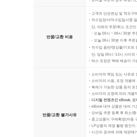
모바일 쿠폰의 경우 유효기간(
고객의 단순변심 및 착오구
직수입양서/직수입일서중 일
단, 아래의 주문/취소 조건인
오늘 00시 ~ 06시 30분 
반품/교환 비용
오늘 06시 30분 이후 주문
직수입 음반/영상물/기프트 
단, 당일 00시~13시 사이
박스 포장은 택배 배송이 가
소비자의 책임 있는 사유로 
소비자의 사용, 포장 개봉에 
복제가 가능한 상품 등의 포장을 
소비자의 요청에 따라 개별
디지털 컨텐츠인 eBook, 
eBook 대여 상품은 대여 기
모바일 쿠폰 등록 후 취소/환
반품/교환 불가사유
중고상품이 구매확정(자동 
LP상품의 재생 불량 원인이 기
시간의 경과에 의해 재판매가