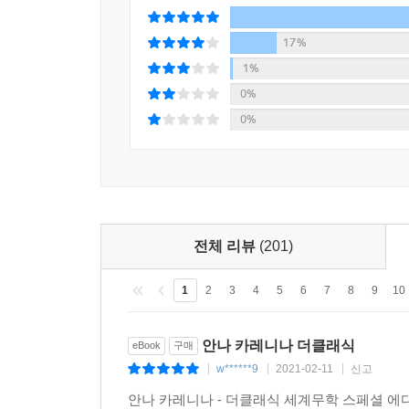
17%
1%
0%
0%
전체 리뷰
(201)
1
2
3
4
5
6
7
8
9
10
안나 카레니나 더클래식
eBook
구매
w******9
2021-02-11
신고
|
|
|
안나 카레니나 - 더클래식 세계무학 스페셜 에