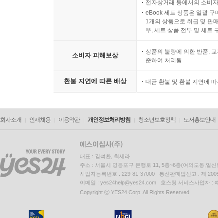
전자상거래 등에서의 소비자
eBook 세트 상품은 일괄 
1개의 상품으로 취급 및 판매
우, 세트 상품 전부 및 세트
상품의 불량에 의한 반품, 교
소비자 피해보상
준하여 처리됨
환불 지연에 따른 배상
대금 환불 및 환불 지연에 
회사소개
인재채용
이용약관
개인정보처리방침
청소년보호정책
도서홍보안내
대표 : 김석환, 최세라
주소 : 서울시 영등포구 은행로 11, 5층~6층(여의도동,일신
사업자등록번호 : 229-81-37000 통신판매업신고 : 제 200
이메일 : yes24help@yes24.com 호스팅 서비스사업자 :
Copyright ⓒ YES24 Corp. All Rights Reserved.