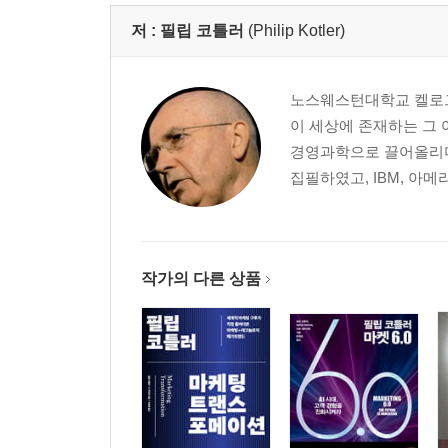
Summary _ 변화의 약속, 설득력 있는 스토리, 소
저 :
필립 코틀러
(Philip Kotler)
Chapter 4. Value to the Employee
_ 구성원들에게 가치를 어필하라
노스웨스턴대학교 켈로그
위기에 놓인 가치들을 어떻게 구원할 것인가
이 세상에 존재하는 그
명확한 기업의 핵심가치는 어떻게 설정할 수 있는
경영과학으로 끌어올리며
기업의 핵심가치는 곧 수익으로 연결된다
집필하였고, IBM, 아메
설교로는 충분하지 않다, 그대로 실천하라
Summary _ 기업 구성원들로 하여금 가치를 공유
Chapter 5. Value to the Channel Partners
작가의 다른 상품
_ 협력사들에게 가치를 어필하라
성장의 이동, 그리고 증대하는 협력의 필요성
3.0 시장에서 증대하는 ‘채널파트너’의 중요성
Summary _ 가치 중심으로 채널파트너십을 재편하
Chapter 6. Vision to the Shareholders