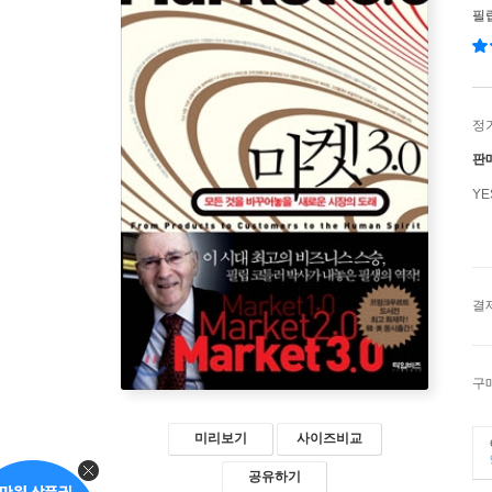
필
정
판
Y
결
구
미리보기
사이즈비교
공유하기