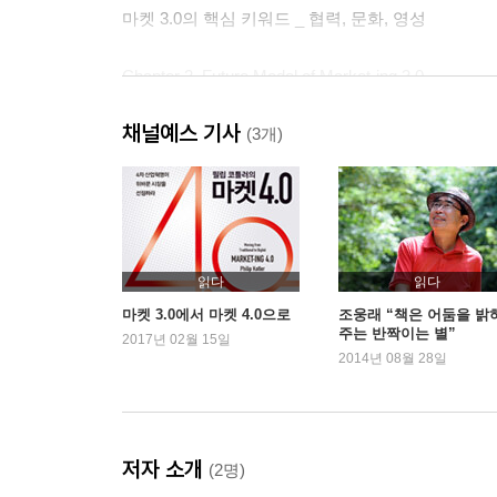
마켓 3.0의 핵심 키워드 _ 협력, 문화, 영성
Chapter 2. Future Model of Market-ing 3.0
_ 미래의 시장, 미래의 마케팅
채널예스 기사
60년, 시장의 역사를 돌아보다
(3개)
마케팅의 미래 _ 수직을 넘어서 수평으로
영혼에 호소하는 기업이 살아남는다 _ 3i 모델
‘어떤 가치를 가졌는가’가 구매를 결정하는 기준이 
화려한 테크닉이 아니라 메시지가 먹힌다
읽다
읽다
PART TWO | Strategy in Market 3.0
마켓 3.0에서 마켓 4.0으로
조웅래 “책은 어둠을 밝
주는 반짝이는 별”
3.0 시장에서의 기업 생존 전략
2017년 02월 15일
2014년 08월 28일
Chapter 3. Mission to the Consumers
_ 소비자들에게 미션을 어필하라
소비자들은 이제 기업의 새로운 오너다
저자 소개
(2명)
훌륭한 기업의 미션은 어떻게 만들어지는가