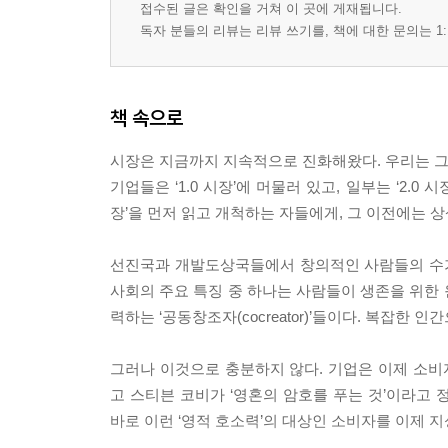
접수된 글은 확인을 거쳐 이 곳에 게재됩니다.
전혀 새로운 시장에는 전혀 새로운 가치가 필요하
독자 분들의 리뷰는 리뷰 쓰기를, 책에 대한 문의는 1:
신조 1 | 고객을 사랑하고 경쟁자를 존경하라
신조 2 | 변화를 민첩하게 포착하고, 언제든 변화할
신조 3 | 명망을 지켜내고 당신이 누군지를 분명히 
책 속으로
신조 4 | 당신의 도움이 가장 절실한 고객에게 다가
신조 5 | 적정한 가격에 훌륭한 제품을 제공하라
시장은 지금까지 지속적으로 진화해왔다. 우리는 그 진화의 
신조 6 | 소비자가 원할 때 언제든 당신을 찾을 수 
기업들은 ‘1.0 시장’에 머물러 있고, 일부는 ‘2.0 
신조 7 | 고객과 적극적으로 관계를 맺고 그들의 
장’을 먼저 읽고 개척하는 자들에게, 그 이전에는 상상
신조 8 | 모든 비즈니스는 서비스업이다
신조 9 | 끊임없이 비즈니스 프로세스를 평가하고 
선진국과 개발도상국들에서 창의적인 사람들의 수가
신조 10 | 정보를 꾸준히 모으고, 지혜롭게 의사결정
사회의 주요 특징 중 하나는 사람들이 생존을 위한 원초적
Summary _마켓 3.0 - 이제 변화가 필요하다!
력하는 ‘공동창조자(cocreator)’들이다. 복잡한 
에필로그 |‘마켓 3.0’에 걸맞은 경영모델과 시장의
그러나 이것으로 충분하지 않다. 기업은 이제 소비자
고 스티븐 코비가 ‘영혼의 암호를 푸는 것’이라고
바로 이런 ‘영적 호소력’의 대상인 소비자를 이제 지성