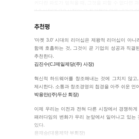
커다란 파도가 덮쳐올 때, 그것을 피할 수 없다면
시장은 이제까지의 양상보다, 그리고 우리가 파악하고
‘1.0 시장’과 ‘2.0 시장’이 그 화려했던 막을 내리
컨대 기업을 포함해, 생존과 번영을 모색하는 모든 이
다. 누가 그런 네트워크와 공존하며 협력하는 법을 
추천평
‘마켓 3.0’의 시대, 무엇을 할 것인가?
기업, 정부, 민간조직과 기관, 개인 등 모두가 알아
---p.276
‘마켓 3.0’ 시대의 리더십은 제왕적 리더십이 
함께 호흡하는 것, 그것이 곧 기업의 성공과 직결
세계는 도대체 어디를 향해 어떻게 나아가고 있는가
추천한다.
변화에 대해 ‘무어라 단언해주는 이’가 없었다.
김진수(CJ제일제당(주) 사장)
방법으로 돌파해야 할지 혼란스러워하고 있다. 단편
3.0》이 호쾌하게 메워준다. 읽는 것만으로도 시대
혁신적 하드웨어를 창조해내는 것에 그치지 않고
짚어주는 GPS 시스템처럼 답답하고 혼란스러운 당
제시한다. 소통과 창조경영의 첩경을 아주 쉬운 언
박용만((주)두산 회장)
우리 시대 최고의 스승 필립 코틀러는 지금까지의 시
근원적으로 크게 다를 것이 없는 ‘1.0 시장’과 ‘
이제 우리는 이전과 전혀 다른 시장에서 경쟁하게 될
물리적이자 환경적인 터전이었다. 그러나 지금까지와는
패러다임의 변화가 우리 눈앞에서 일어나고 있는 것
네트워크의 확산, 세계화라는 거대한 패러독스의 팽
있다.
필립 코틀러 박사가 명명한바 ‘마켓 3.0’은 우리가
윤재승(대웅제약 부회장)