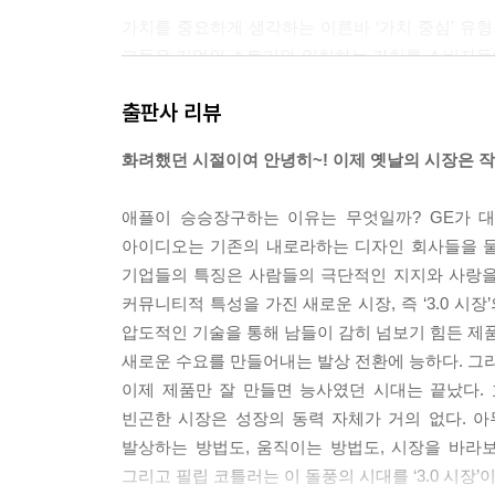
가치를 중요하게 생각하는 이른바 ‘가치 중심’ 유
그들은 기업의 스토리와 일치하는 가치를 소비자들에게
적인 행동을 만들어내며, 이는 특히 소비자들과 
출판사 리뷰
될 브랜드 스토리의 일부가 될 것이다.---p.131
화려했던 시절이여 안녕히~! 이제 옛날의 시장은 작
단언컨대 상류층 시장은 성숙하고 있으며 상류층 
을 겨냥하고자 한다면 기업은 ‘지속가능성’이라는 
애플이 승승장구하는 이유는 무엇일까? GE가 
소해야 한다는 의미다.---p.171
아이디오는 기존의 내로라하는 디자인 회사들을 물리
기업들의 특징은 사람들의 극단적인 지지와 사랑을
여러 가지 혁신은 사람들을 매슬로우 피라미드의 
커뮤니티적 특성을 가진 새로운 시장, 즉 ‘3.0 시
인간 중심 디자인이라는 혁신적 접근법을 취한다.30
압도적인 기술을 통해 남들이 감히 넘보기 힘든 제품
문에’, 혹은 ‘처음부터 이렇게 만들어왔기 때문에’, 
새로운 수요를 만들어내는 발상 전환에 능하다. 그리
0
이제 제품만 잘 만들면 능사였던 시대는 끝났다.
빈곤한 시장은 성장의 동력 자체가 거의 없다. 
비즈니스 세계의 지형은 끊임없이 변화한다. 경쟁
발상하는 방법도, 움직이는 방법도, 시장을 바라보
고 변화를 예측하지 못하면, 기업은 시대에 뒤떨어지고 
그리고 필립 코틀러는 이 돌풍의 시대를 ‘3.0 시장’