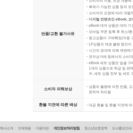
소비자의 사용, 포장 개봉에 
복제가 가능한 상품 등의 포장을 
소비자의 요청에 따라 개별
디지털 컨텐츠인 eBook, 
eBook 대여 상품은 대여 기
모바일 쿠폰 등록 후 취소/환
반품/교환 불가사유
중고상품이 구매확정(자동 
LP상품의 재생 불량 원인이 기
시간의 경과에 의해 재판매가
전자상거래 등에서의 소비자
eBook 세트 상품은 일괄 
1개의 상품으로 취급 및 판매
우, 세트 상품 전부 및 세트
상품의 불량에 의한 반품, 교
소비자 피해보상
준하여 처리됨
환불 지연에 따른 배상
대금 환불 및 환불 지연에 
회사소개
인재채용
이용약관
개인정보처리방침
청소년보호정책
도서홍보안내