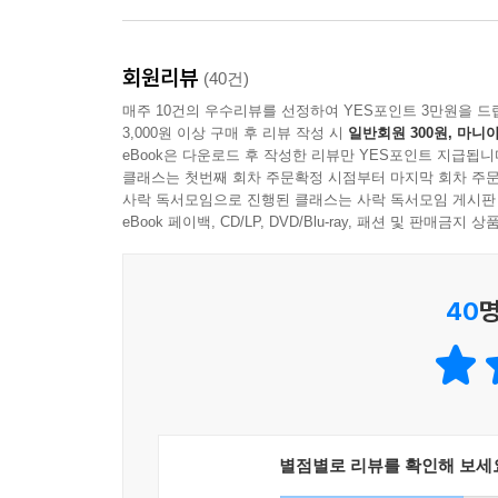
변화의 실체를 그 어떤 필치보다 정교하고 명료하게
현대 마케팅 60년 역사를 되돌아보고 미래 30년을
우리가 이제껏 왜 그토록 숱하게 많은 책들을 읽었
소통하며 존재의미를 찾고 사업 비전을 세우고 고객 
것처럼 독특하고 세련된 컬러를 가진 초우량기업들은
회원리뷰
(40건)
이병남(보스턴컨설팅그룹 대표)
책을 통해 분명하게 밝아지는 것을 경험할 것이다.
매주 10건의 우수리뷰를 선정하여 YES포인트 3만원을 드
3,000원 이상 구매 후 리뷰 작성 시
일반회원 300원, 마니아
과연 이 시대의 가장 존경 받는 ‘경영구루’다운 혜
지금 우리가 어디에 서 있으며, 어디로 가고 있는지
eBook은 다운로드 후 작성한 리뷰만 YES포인트 지급됩니
실로 오랜만에 만나는 명저다. 독자들의 일독을 권한
《제3의 물결》 이후로 가장 강력한 책!
클래스는 첫번째 회차 주문확정 시점부터 마지막 회차 주문
최재원(SK 부회장)
사락 독서모임으로 진행된 클래스는 사락 독서모임 게시판
eBook 페이백, CD/LP, DVD/Blu-ray, 패션 및 판매금
금세기 최고의 혜안이자 역작으로 꼽힐 이 책, 《마
것이요, ‘현재의 방식만을 고수하는 자’ 과거의 시장
40
명
별점별로 리뷰를 확인해 보세