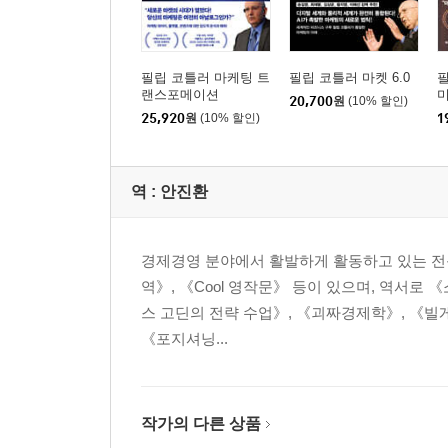
_ 주주들에게 비전을 어필하라
단기주의는 경제를 망치고 성장을 위협한다
‘지속가능한 비전’이 장기적인 주주 가치를 창출한
필립 코틀러 마케팅 트
필립 코틀러 마켓 6.0
지속가능성은 어떻게 주주 가치를 높여줄 것인가
랜스포메이션
20,700
원
(10% 할인)
비전에 근거한 전략을 주주들에게 어필하라
25,920
원
(10% 할인)
1
Summary _ 3.0 시장으로 진입하도록 주주들을 
PART THREE | Application in Market 3.0
역 :
안진환
3.0 시장을 선도하는 기업의 사회적 전략
경제경영 분야에서 활발하게 활동하고 있는 전문
Chapter 7. Socio-Cultural Transformation
역》, 《Cool 영작문》 등이 있으며, 역서로 
_ 사회문화적 변화의 중심에 서라
스 고딘의 전략 수업》, 《괴짜경제학》, 《빌게이
성장 후 시장에서의 시장 장악 전략
《포지셔닝...
‘자선’이라는 개념을 넘어서 ‘변혁’의 중심으로
사회문화적 변혁을 이루기 위한 3단계
Summary _ 변혁을 기업의 가치관에 통합하라
작가의 다른 상품
Chapter 8. Emerging Market Entrepreneurs