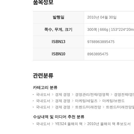
품목정보
발행일
2010년 04월 30일
쪽수, 무게, 크기
300쪽 | 666g | 153*224*20
ISBN13
9788963895475
ISBN10
8963895475
관련분류
카테고리 분류
국내도서
경제 경영
경영관리/전략/경영학
경영전략/경
국내도서
경제 경영
마케팅/세일즈
마케팅/브랜드
국내도서
경제 경영
트렌드/미래전망
트렌드/미래전망
수상내역 및 미디어 추천 분류
국내도서
YES24 올해의 책
2010년 올해의 책 후보도서