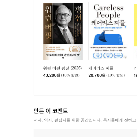
_ 이머징 마켓을 선도할 기업가를 길러내라
피라미드에서 다이아몬드로, 원조에서 기업가정신
가난해지는 세계를 되돌리는 동력과 필요조건
‘사회적 비즈니스 기업’의 진정한 의미
사회적 비즈니스 기업을 위한 마케팅 모델
Summary _ 기업가정신을 장려하여 새로운 시장
Chapter 9. Environmental Sustainability
워런 버핏 평전 (2026)
케어리스 피플
_ 환경적 지속가능성을 성취하라
43,200
원
(10% 할인)
20,700
원
(10% 할인)
1
그린 비즈니스는 수익의 새로운 모델
환경지속성을 생각한 세 기업
혁신자와 투자자, 전파자들간의 협력
친환경 마케팅의 타깃 소비자층
만든 이 코멘트
Summary _ 지속가능성을 위한 혁신
저자, 역자, 편집자를 위한 공간입니다. 독자들에게 전하고
Chapter 10. Propaganda of Market 3.0
_ 마켓 3.0 선언문