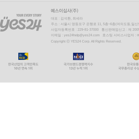
대표 : 김석환, 최세라
주소 : 서울시 영등포구 은행로 11, 5층~6층(여의도동,일신
사업자등록번호 : 229-81-37000 통신판매업신고 : 제 200
이메일 : yes24help@yes24.com 호스팅 서비스사업자 :
Copyright ⓒ YES24 Corp. All Rights Reserved.