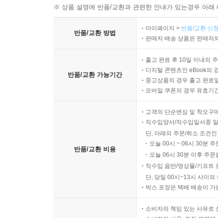
※ 상품 설명에 반품/교환과 관련한 안내가 있는경우 아래 
마이페이지 >
반품/교환 신청
반품/교환 방법
판매자 배송 상품은 판매자와
출고 완료 후 10일 이내의 
디지털 콘텐츠인 eBook의 
반품/교환 가능기간
중고상품의 경우 출고 완료일
모바일 쿠폰의 경우 유효기간(
고객의 단순변심 및 착오구
직수입양서/직수입일서중 일
단, 아래의 주문/취소 조건인
오늘 00시 ~ 06시 30분 
반품/교환 비용
오늘 06시 30분 이후 주문
직수입 음반/영상물/기프트 
단, 당일 00시~13시 사이
박스 포장은 택배 배송이 가
소비자의 책임 있는 사유로 