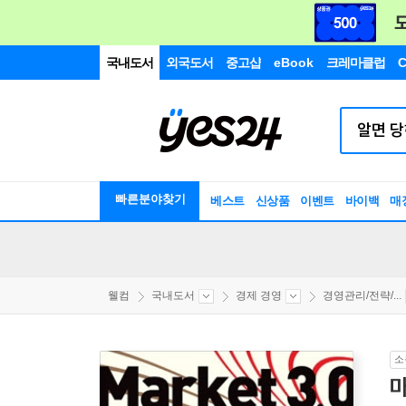
국내도서
외국도서
중고샵
eBook
크레마클럽
C
빠른분야찾기
베스트
신상품
이벤트
바이백
매
웰컴
국내도서
경제 경영
경영관리/전략/...
소
마