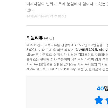
물리적이자 환경적인 터전이었다. 그러나 지금까지와는
패러다임의 변화가 우리 눈앞에서 일어나고 있는 것
네트워크의 확산, 세계화라는 거대한 패러독스의 팽
있다.
필립 코틀러 박사가 명명한바 ‘마켓 3.0’은 우리가
윤재승(대웅제약 부회장)
변화의 실체를 그 어떤 필치보다 정교하고 명료하게
현대 마케팅 60년 역사를 되돌아보고 미래 30년을
우리가 이제껏 왜 그토록 숱하게 많은 책들을 읽었
소통하며 존재의미를 찾고 사업 비전을 세우고 고객 
것처럼 독특하고 세련된 컬러를 가진 초우량기업들은
회원리뷰
(40건)
이병남(보스턴컨설팅그룹 대표)
책을 통해 분명하게 밝아지는 것을 경험할 것이다.
매주 10건의 우수리뷰를 선정하여 YES포인트 3만원을 드
3,000원 이상 구매 후 리뷰 작성 시
일반회원 300원, 마니아
과연 이 시대의 가장 존경 받는 ‘경영구루’다운 혜
지금 우리가 어디에 서 있으며, 어디로 가고 있는지
eBook은 다운로드 후 작성한 리뷰만 YES포인트 지급됩니
실로 오랜만에 만나는 명저다. 독자들의 일독을 권한
《제3의 물결》 이후로 가장 강력한 책!
클래스는 첫번째 회차 주문확정 시점부터 마지막 회차 주문
최재원(SK 부회장)
사락 독서모임으로 진행된 클래스는 사락 독서모임 게시판
eBook 페이백, CD/LP, DVD/Blu-ray, 패션 및 판매금
금세기 최고의 혜안이자 역작으로 꼽힐 이 책, 《마
것이요, ‘현재의 방식만을 고수하는 자’ 과거의 시장
40
명