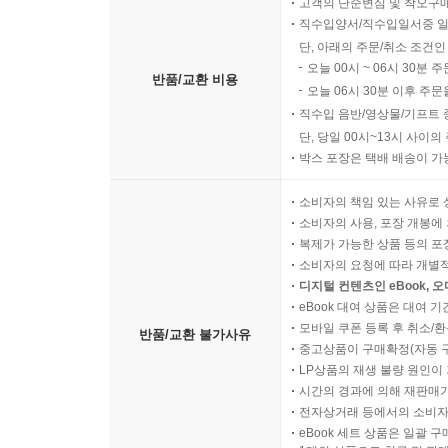
고객의 단순변심 및 착오구
직수입양서/직수입일서중 일
단, 아래의 주문/취소 조건인
오늘 00시 ~ 06시 30분 
반품/교환 비용
오늘 06시 30분 이후 주문
직수입 음반/영상물/기프트 
단, 당일 00시~13시 사이
박스 포장은 택배 배송이 가
소비자의 책임 있는 사유로 
소비자의 사용, 포장 개봉에 
복제가 가능한 상품 등의 포장을 
소비자의 요청에 따라 개별
디지털 컨텐츠인 eBook, 
eBook 대여 상품은 대여 기
모바일 쿠폰 등록 후 취소/환
반품/교환 불가사유
중고상품이 구매확정(자동 
LP상품의 재생 불량 원인이 기
시간의 경과에 의해 재판매가
전자상거래 등에서의 소비자
eBook 세트 상품은 일괄 