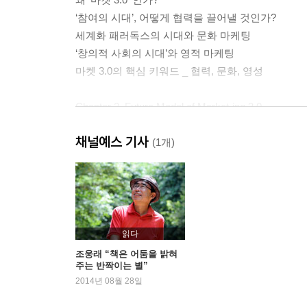
‘참여의 시대’, 어떻게 협력을 끌어낼 것인가?
세계화 패러독스의 시대와 문화 마케팅
‘창의적 사회의 시대’와 영적 마케팅
마켓 3.0의 핵심 키워드 _ 협력, 문화, 영성
Chapter 2. Future Model of Market-ing 3.0
_ 미래의 시장, 미래의 마케팅
채널예스 기사
60년, 시장의 역사를 돌아보다
(1개)
마케팅의 미래 _ 수직을 넘어서 수평으로
영혼에 호소하는 기업이 살아남는다 _ 3i 모델
‘어떤 가치를 가졌는가’가 구매를 결정하는 기준이 
화려한 테크닉이 아니라 메시지가 먹힌다
읽다
PART TWO | Strategy in Market 3.0
조웅래 “책은 어둠을 밝혀
주는 반짝이는 별”
3.0 시장에서의 기업 생존 전략
2014년 08월 28일
Chapter 3. Mission to the Consumers