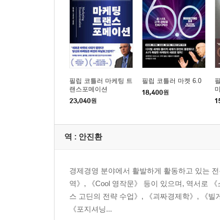
Summary _ 가치 중심으로 채널파트너십을 재편하
Chapter 6. Vision to the Shareholders
_ 주주들에게 비전을 어필하라
단기주의는 경제를 망치고 성장을 위협한다
‘지속가능한 비전’이 장기적인 주주 가치를 창출한
필립 코틀러 마케팅 트
필립 코틀러 마켓 6.0
지속가능성은 어떻게 주주 가치를 높여줄 것인가
랜스포메이션
18,400
원
비전에 근거한 전략을 주주들에게 어필하라
23,040
원
1
Summary _ 3.0 시장으로 진입하도록 주주들을 
PART THREE | Application in Market 3.0
역 :
안진환
3.0 시장을 선도하는 기업의 사회적 전략
경제경영 분야에서 활발하게 활동하고 있는 전문
Chapter 7. Socio-Cultural Transformation
역》, 《Cool 영작문》 등이 있으며, 역서로 
_ 사회문화적 변화의 중심에 서라
스 고딘의 전략 수업》, 《괴짜경제학》, 《빌게이
성장 후 시장에서의 시장 장악 전략
《포지셔닝...
‘자선’이라는 개념을 넘어서 ‘변혁’의 중심으로