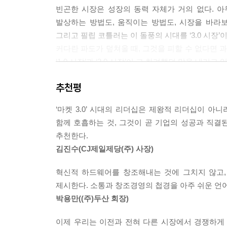
빈곤한 시장은 성장의 동력 자체가 거의 없다. 
비즈니스 세계의 지형은 끊임없이 변화한다. 경쟁
발상하는 방법도, 움직이는 방법도, 시장을 바라보
고 변화를 예측하지 못하면, 기업은 시대에 뒤떨어지고 
그리고 필립 코틀러는 이 돌풍의 시대를 ‘3.0 시장’
커다란 파도가 덮쳐올 때, 그것을 피할 수 없다면
시장은 이제까지의 양상보다, 그리고 우리가 파악하고
‘1.0 시장’과 ‘2.0 시장’이 그 화려했던 막을 내리
컨대 기업을 포함해, 생존과 번영을 모색하는 모든 이
다. 누가 그런 네트워크와 공존하며 협력하는 법을 
추천평
‘마켓 3.0’의 시대, 무엇을 할 것인가?
기업, 정부, 민간조직과 기관, 개인 등 모두가 알아
---p.276
‘마켓 3.0’ 시대의 리더십은 제왕적 리더십이 
함께 호흡하는 것, 그것이 곧 기업의 성공과 직결
세계는 도대체 어디를 향해 어떻게 나아가고 있는가
추천한다.
변화에 대해 ‘무어라 단언해주는 이’가 없었다.
김진수(CJ제일제당(주) 사장)
방법으로 돌파해야 할지 혼란스러워하고 있다. 단편
3.0》이 호쾌하게 메워준다. 읽는 것만으로도 시대
혁신적 하드웨어를 창조해내는 것에 그치지 않고
짚어주는 GPS 시스템처럼 답답하고 혼란스러운 당
제시한다. 소통과 창조경영의 첩경을 아주 쉬운 언
박용만((주)두산 회장)
우리 시대 최고의 스승 필립 코틀러는 지금까지의 시
근원적으로 크게 다를 것이 없는 ‘1.0 시장’과 ‘
이제 우리는 이전과 전혀 다른 시장에서 경쟁하게 될