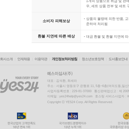
1개의 상품으로 취급 및 판매
우, 세트 상품 전부 및 세트
상품의 불량에 의한 반품, 교
소비자 피해보상
준하여 처리됨
환불 지연에 따른 배상
대금 환불 및 환불 지연에 
회사소개
인재채용
이용약관
개인정보처리방침
청소년보호정책
도서홍보안내
대표 : 김석환, 최세라
주소 : 서울시 영등포구 은행로 11, 5층~6층(여의도동,일신
사업자등록번호 : 229-81-37000 통신판매업신고 : 제 200
이메일 : yes24help@yes24.com 호스팅 서비스사업자 :
Copyright ⓒ YES24 Corp. All Rights Reserved.