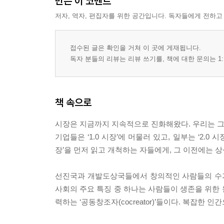
만든 이 코멘트
Summary _ 지속가능성을 위한 혁신
저자, 역자, 편집자를 위한 공간입니다. 독자들에게 전하고
Chapter 10. Propaganda of Market 3.0
_ 마켓 3.0 선언문
접수된 글은 확인을 거쳐 이 곳에 게재됩니다.
전혀 새로운 시장에는 전혀 새로운 가치가 필요하
독자 분들의 리뷰는 리뷰 쓰기를, 책에 대한 문의는 1:
신조 1 | 고객을 사랑하고 경쟁자를 존경하라
신조 2 | 변화를 민첩하게 포착하고, 언제든 변화할
신조 3 | 명망을 지켜내고 당신이 누군지를 분명히 
책 속으로
신조 4 | 당신의 도움이 가장 절실한 고객에게 다가
신조 5 | 적정한 가격에 훌륭한 제품을 제공하라
시장은 지금까지 지속적으로 진화해왔다. 우리는 그 진화의 
신조 6 | 소비자가 원할 때 언제든 당신을 찾을 수 
기업들은 ‘1.0 시장’에 머물러 있고, 일부는 ‘2.0 
신조 7 | 고객과 적극적으로 관계를 맺고 그들의 
장’을 먼저 읽고 개척하는 자들에게, 그 이전에는 상상
신조 8 | 모든 비즈니스는 서비스업이다
신조 9 | 끊임없이 비즈니스 프로세스를 평가하고 
선진국과 개발도상국들에서 창의적인 사람들의 수가
신조 10 | 정보를 꾸준히 모으고, 지혜롭게 의사결정
사회의 주요 특징 중 하나는 사람들이 생존을 위한 원초적
Summary _마켓 3.0 - 이제 변화가 필요하다!
력하는 ‘공동창조자(cocreator)’들이다. 복잡한 
에필로그 |‘마켓 3.0’에 걸맞은 경영모델과 시장의