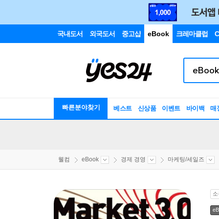
국내도서
외국도서
중고샵
eBook
크레마클럽
C
빠른분야찾기
베스트
신상품
이벤트
바이백
매
웰컴
eBook
경제 경영
마케팅/세일즈
소
eB