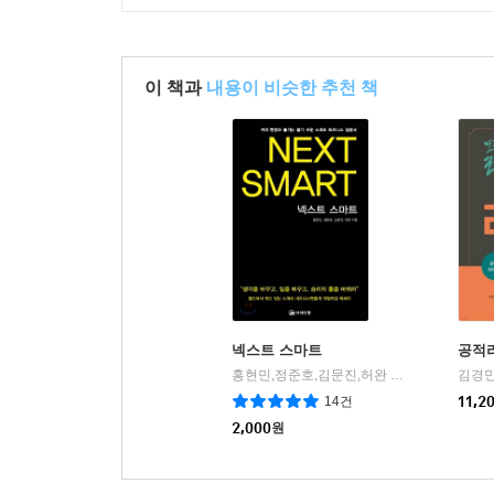
이 책과
내용이 비슷한 추천 책
넥스트 스마트
공적
홍현민,정준호,김문진,허완 공저
마이디팟
김경민
|
14건
11,2
2,000
원