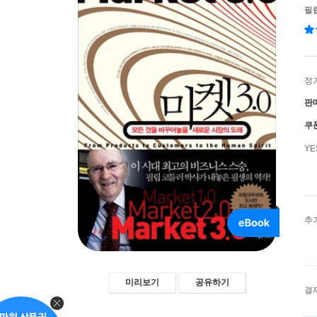
필
정
판
쿠
Y
추
미리보기
공유하기
결