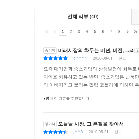
전체 리뷰
(40)
1
2
3
4
5
6
7
8
미래시장의 화두는 미션, 비전, 그리
종이책
c******4
2010-08-01
신고
|
|
|
요즘 대기업과 중소기업의 상생발전이 화두로 
이익을 향유하고 있는 반면, 중소기업은 납품
의 아버지라고 불리는 필립 코틀러에 의하면 우리
7명
이 이 리뷰를 추천합니다.
오늘날 시장, 그 본질을 찾아서
종이책
j****3
2010-05-21
신고
|
|
|