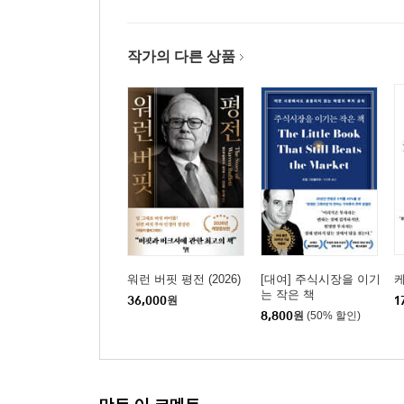
사회문화적 변혁을 이루기 위한 3단계
Summary _ 변혁을 기업의 가치관에 통합하라
작가의 다른 상품
Chapter 8. Emerging Market Entrepreneurs
_ 이머징 마켓을 선도할 기업가를 길러내라
피라미드에서 다이아몬드로, 원조에서 기업가정신
가난해지는 세계를 되돌리는 동력과 필요조건
‘사회적 비즈니스 기업’의 진정한 의미
사회적 비즈니스 기업을 위한 마케팅 모델
Summary _ 기업가정신을 장려하여 새로운 시장
Chapter 9. Environmental Sustainability
워런 버핏 평전 (2026)
[대여] 주식시장을 이기
_ 환경적 지속가능성을 성취하라
는 작은 책
36,000
원
1
그린 비즈니스는 수익의 새로운 모델
8,800
원
(50% 할인)
환경지속성을 생각한 세 기업
혁신자와 투자자, 전파자들간의 협력
친환경 마케팅의 타깃 소비자층