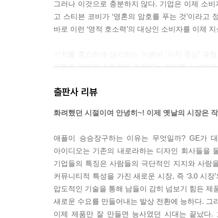
그러나 이것으로 충분하지 않다. 기업은 이제 소비자
고 스티븐 코비가 ‘영혼의 암호를 푸는 것’이라고
바로 이런 ‘영적 호소력’의 대상인 소비자를 이제 지성
가치를 중요하게 생각하는 이른바 ‘가치 중심’ 유
그들은 기업의 스토리와 일치하는 가치를 소비자들에게
적인 행동을 만들어내며, 이는 특히 소비자들과 
출판사 리뷰
될 브랜드 스토리의 일부가 될 것이다.---p.131
화려했던 시절이여 안녕히~! 이제 옛날의 시장은 작
단언컨대 상류층 시장은 성숙하고 있으며 상류층 
을 겨냥하고자 한다면 기업은 ‘지속가능성’이라는 
애플이 승승장구하는 이유는 무엇일까? GE가 
소해야 한다는 의미다.---p.171
아이디오는 기존의 내로라하는 디자인 회사들을 물리
기업들의 특징은 사람들의 극단적인 지지와 사랑을
여러 가지 혁신은 사람들을 매슬로우 피라미드의 
커뮤니티적 특성을 가진 새로운 시장, 즉 ‘3.0 시
인간 중심 디자인이라는 혁신적 접근법을 취한다.30
압도적인 기술을 통해 남들이 감히 넘보기 힘든 제품
문에’, 혹은 ‘처음부터 이렇게 만들어왔기 때문에’, 
새로운 수요를 만들어내는 발상 전환에 능하다. 그리
0
이제 제품만 잘 만들면 능사였던 시대는 끝났다.