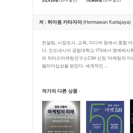
25,920
원
(10% 할인)
19,800
원
(10% 할인)
저 :
허마원 카타자야
(Hermawan Kartajaya)
컨설팅, 시장조사, 교육, 미디어 등에서 종합
다. 인도네시아 공립대학교 ITS에서 명예박
의 차터드마케팅연구소CIM 선정 ‘마케팅의 미
벌리더십상을 받았다. 세계적인 ...
작가의 다른 상품