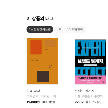
이 상품의 태그
#브랜딩잘하는법
#AI
#마케팅전략
일의 감각
브랜드 설계자
조수용 저
레퍼런스 바이 비(REFERENCE by B)
러셀 브런슨 저/홍경탁 역
|
|
19,800
원
(10% 할인)
22,320
원
(10% 할인)