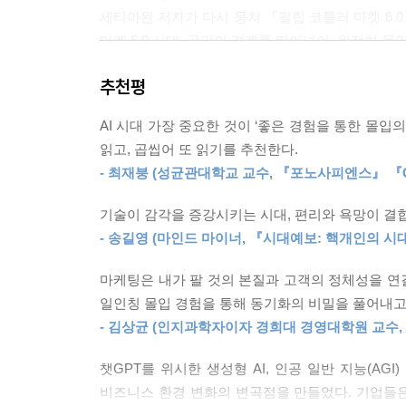
실제 매장에서 물품을 구매하는 추세는 인구통계학
세티아완 저자가 다시 뭉쳐 『필립 코틀러 마켓 6.
매하지만 25개 항목에서 Y세대에 비해 많은 물품을
마켓 6.0 시대, 공간의 경계를 뛰어넘어, 완전히 
사례처럼 사회적 상호작용이 반드시 요구되는 항목일
리적 소매 공간의 비중이 여전히 높다는 점을 보여준
추천평
이 책은 ‘마켓 6.0 시대, 우리가 마주한 현실이 무엇인
---「6장 확장현실 구축하기」중에서
살피고 추구해야 할 패러다임(디지털 영역과 물리적 
AI 시대 가장 중요한 것이 ‘좋은 경험을 통한 몰입의
메타버스 마케팅 등)을 통해 어떻게 눈부신 미래를
첨단 기술은 많은 경우에 인간의 능력을 모방하려
읽고, 곱씹어 또 읽기를 추천한다.
동작을 가능하게 하는가 하면, 상상적 경험을 만들어
- 최재붕 (성균관대학교 교수, 『포노사피엔스』 『C
디지털 영역과 물리적 영역의 융합, 이제 마켓 6.0
인간을 닮은 기계 사이에 음성 명령, 안면인식, 손
용할 수 있는 신흥 분야가 바로 공간 컴퓨팅인데, 
기술이 감각을 증강시키는 시대, 편리와 욕망이 결
마켓 1.0 - 제품 중심의 마케팅 시대
- 송길영 (마인드 마이너, 『시대예보: 핵개인의 시
마켓 2.0 - 소비자 중심의 마케팅 시대
---「9장 공간 마케팅」중에서
마켓 3.0 - 인간 중심의 마케팅 시대(가치와 스토리 
마케팅은 내가 팔 것의 본질과 고객의 정체성을 연결하는
마켓 4.0 - 디지털 마케팅으로의 전환 시대(전통적
일인칭 몰입 경험을 통해 동기화의 비밀을 풀어내고
마켓 5.0 - 휴머니티를 지향한 기술 활용 시대
- 김상균 (인지과학자이자 경희대 경영대학원 교수,
마켓 6.0 - 공간의 경계를 지우는 메타마케팅 시대(
챗GPT를 위시한 생성형 AI, 인공 일반 지능(AGI)
비즈니스 환경 변화의 변곡점을 만들었다. 기업들은
저자들은 기술과 고객의 변화를 면밀하게 살피며 제품