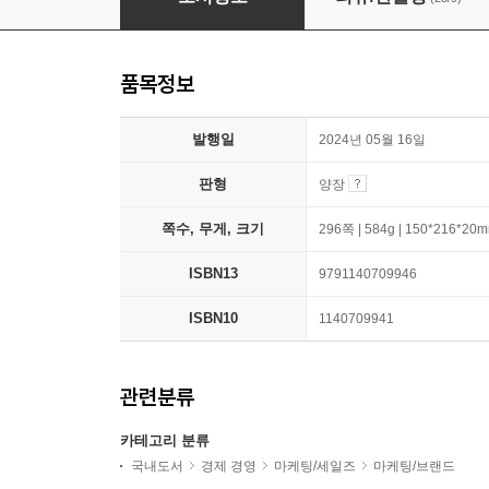
품목정보
발행일
2024년 05월 16일
판형
양장
쪽수, 무게, 크기
296쪽 | 584g | 150*216*20
ISBN13
9791140709946
ISBN10
1140709941
관련분류
카테고리 분류
국내도서
경제 경영
마케팅/세일즈
마케팅/브랜드