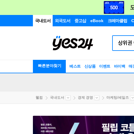
국내도서
외국도서
중고샵
eBook
크레마클럽
C
빠른분야찾기
베스트
신상품
이벤트
바이백
매
웰컴
국내도서
경제 경영
마케팅/세일즈