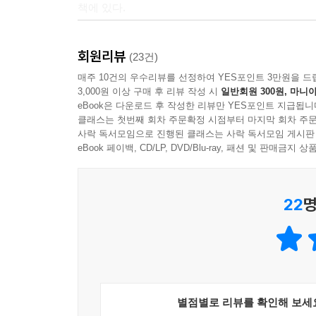
책에 있다.
인사이트를 제시해왔다. Z세대와 알파세대 등 디지
- 황지영 (미국 노스캐롤라이나대학교 마케팅 교수
단축되고 있는 지금의 시대에는 오직 제품만으
’메타마케팅‘이라는 새로운 접근 방식을 고려해야 
회원리뷰
(23건)
필립 코틀러 박사는 AI와 로봇, 새로운 모빌리
‘메타마케팅’이다. 미래 비즈니스를 향한 중대한 과
매주 10건의 우수리뷰를 선정하여 YES포인트 3만원을 드
메타마케팅이란 쌍방향의(interactive) 몰입
3,000원 이상 구매 후 리뷰 작성 시
일반회원 300원, 마니아
- 이해선 (한국마케팅협회 회장, 『생각이 크기가 
말한다. 이 전략을 실현하는 방법은 크게 다음의 세
eBook은 다운로드 후 작성한 리뷰만 YES포인트 지급됩니
클래스는 첫번째 회차 주문확정 시점부터 마지막 회차 주문
이 책은 현실과 상상의 자극을 혼합한 몰입형 마
사락 독서모임으로 진행된 클래스는 사락 독서모임 게시판
· 다감각 마케팅 : 오감을 자극하는 몰입 경험을 전
봐야 한다.
eBook 페이백, CD/LP, DVD/Blu-ray, 패션 및 판매금
· 공간 마케팅 : 오프라인 영역에 디지털 경험을, 
- 헤르만 지몬 ((Hermann Simon), 지몬-쿠허
· 메타버스 마케팅 : 미래형 소셜 미디어 플랫폼을 
가상의 몰입형 세계가 빠르게 성장하고 있다. 이러
22
명
메타마케팅은 더욱 긴밀한 고객과의 상호작용을 가
최고의 지침서.
제공한다. 이는 비교적 새로운 개념이지만 역대 
- 로버트 월코트 ((Rob Wolcott), 트윈 글로벌의
잠재력을 보여준다.
『필립 코틀러 마켓 6.0』은 역대 가장 복합적이고
빠르게 진화하는 세상에 대응하기 위한 최적의 인
- 케빈 레인 켈러 ((Kevin Lane Keller), 다트
별점별로 리뷰를 확인해 보세