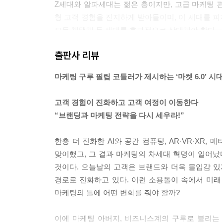
Z세대와 알파세대는 젊은 층이지만, 고급 마케팅 
형 고객 경험을 진지하게 받아들이며, 이 세대를 피지털
모두 채택해 두 세대를 효과적으로 상대해야 한다.
---「2장 피지털 네이티브의 출현」중에서
출판사 리뷰
고객 경험이 성공적인 마케팅 전략이 된 또 다른 이유는 
마케팅 구루 필립 코틀러가 제시하는 ‘마켓 6.0’ 시
대의 제품 선호도가 급격히 변화하고, 그에 따라 제
서 결정된다. 제품의 인기가 급격히 식으면 제품을
고객 경험이 진화하고 고객 여정이 이동한다
도 특별한 고객 경험을 제공할 수 있다면, 제품 수명
“브랜딩과 마케팅 전략을 다시 세우라!”
---「4장 고객 경험의 미래」중에서
한층 더 진화한 AI와 공간 컴퓨팅, AR·VR·XR
증강현실과 가상현실의 장점은 흔히 혼합현실(Mixed
맞이했고, 그 결과 마케팅의 차세대 혁명이 일어났다
혼합현실은 여기서 한 단계 더 나아가 디지털 요소
것이다. 오늘날의 고객은 브랜드와 더욱 몰입감 있게
현실과 완전한 몰입형의 가상현실 사이에 자리하며
경로로 진화하고 있다. 이런 소용돌이 속에서 미래
디지털 상호작용을 불러일으킨다.
마케팅의 틀에 어떤 변화를 줘야 할까?
---「5장 기술 요인 이해하기」중에서
이에 마케팅 아버지, 비즈니스계의 구루로 불리는