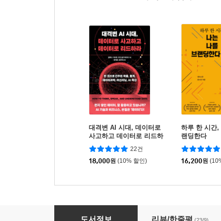
대격변 AI 시대, 데이터로
하루 한 시간,
사고하고 데이터로 리드하
랜딩한다
라
22건
18,000
원
(10% 할인)
16,200
원
(10
필립 코틀러 마켓 6.0
도서정보
리뷰/한줄평
(23/9)