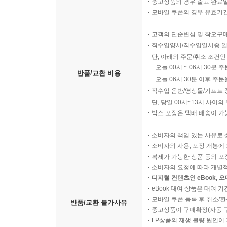
중고상품의 경우 출고 완료일
모바일 쿠폰의 경우 유효기간(
고객의 단순변심 및 착오구
직수입양서/직수입일서중 일
단, 아래의 주문/취소 조건인
오늘 00시 ~ 06시 30분 
반품/교환 비용
오늘 06시 30분 이후 주문
직수입 음반/영상물/기프트 
단, 당일 00시~13시 사이
박스 포장은 택배 배송이 가
소비자의 책임 있는 사유로 
소비자의 사용, 포장 개봉에 
복제가 가능한 상품 등의 포장을 
소비자의 요청에 따라 개별
디지털 컨텐츠인 eBook, 
eBook 대여 상품은 대여 기
모바일 쿠폰 등록 후 취소/환
반품/교환 불가사유
중고상품이 구매확정(자동 
LP상품의 재생 불량 원인이 기