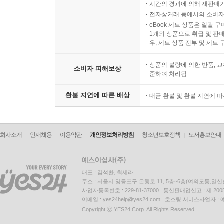
시간의 경과에 의해 재판매가
전자상거래 등에서의 소비자
eBook 세트 상품은 일괄 
1개의 상품으로 취급 및 판매
우, 세트 상품 전부 및 세트
상품의 불량에 의한 반품, 교
소비자 피해보상
준하여 처리됨
환불 지연에 따른 배상
대금 환불 및 환불 지연에 
회사소개
인재채용
이용약관
개인정보처리방침
청소년보호정책
도서홍보안내
대표 : 김석환, 최세라
주소 : 서울시 영등포구 은행로 11, 5층~6층(여의도동,일신
사업자등록번호 : 229-81-37000 통신판매업신고 : 제 200
이메일 : yes24help@yes24.com 호스팅 서비스사업자 :
Copyright ⓒ YES24 Corp. All Rights Reserved.