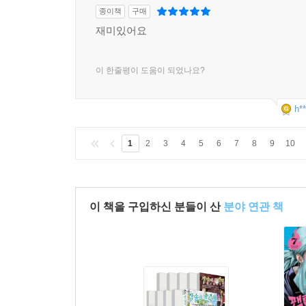
종이책
구매
재미있어요
이 한줄평이 도움이 되었나요?
h**
1
2
3
4
5
6
7
8
9
10
이 책을 구입하신 분들이 산
분야 연관 책