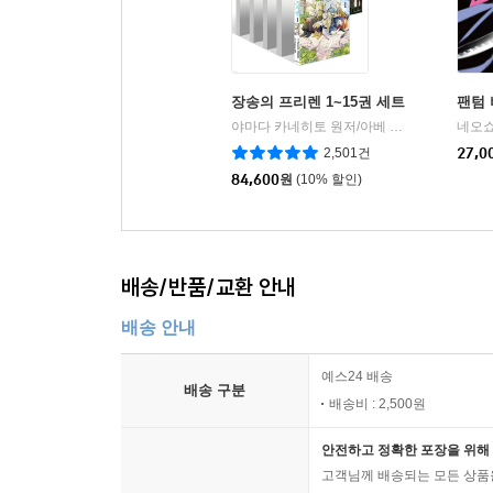
장송의 프리렌 1~15권 세트
팬텀 
야마다 카네히토 원저/아베 츠카사 글그림
네오쇼
|
2,501건
27,0
84,600
원
(10% 할인)
배송/반품/교환 안내
배송 안내
예스24 배송
배송 구분
배송비 : 2,500원
안전하고 정확한 포장을 위해 
고객님께 배송되는 모든 상품을