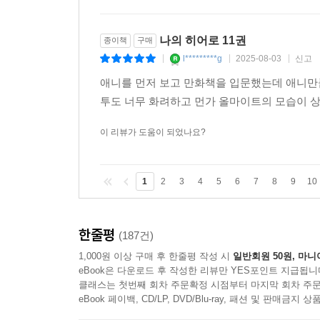
나의 히어로 11권
종이책
구매
l*********g
2025-08-03
신고
|
|
|
애니를 먼저 보고 만화책을 입문했는데 애니만
투도 너무 화려하고 먼가 올마이트의 모습이 상
이 리뷰가 도움이 되었나요?
1
2
3
4
5
6
7
8
9
10
한줄평
(187건)
1,000원 이상 구매 후 한줄평 작성 시
일반회원 50원, 마니
eBook은 다운로드 후 작성한 리뷰만 YES포인트 지급됩니
클래스는 첫번째 회차 주문확정 시점부터 마지막 회차 주문
eBook 페이백, CD/LP, DVD/Blu-ray, 패션 및 판매금