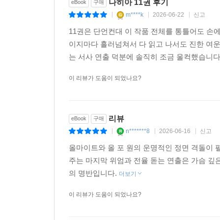
나히아 11권 후기
eBook
구매
m****k
2026-06-22
신고
|
|
|
11권은 단언컨대 이 작품 전체를 통틀어도 손
이지마다 흘러넘쳐서 다 읽고 나서도 진한 여운
는 서사 연출 덕분에 솔직히 조금 울컥했습니다
이 리뷰가 도움이 되었나요?
리뷰
eBook
구매
n*******8
2026-06-16
신고
|
|
|
올마이트와 올 포 원의 운명적인 정면 격돌이 
주는 마지막 위엄과 전율 돋는 연출은 가슴 깊
의 명반입니다.
더보기
이 리뷰가 도움이 되었나요?