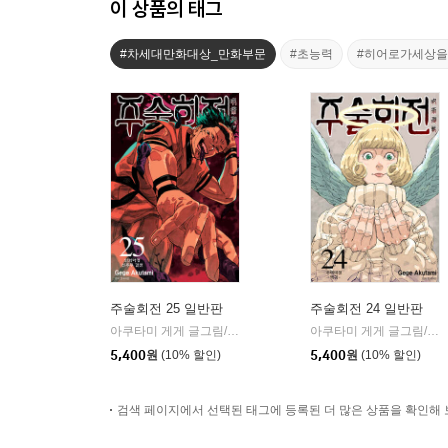
이 상품의 태그
#차세대만화대상_만화부문
#초능력
#히어로가세상
주술회전 25 일반판
주술회전 24 일반판
아쿠타미 게게 글그림/이정운 역
서울미디어코믹스(서울문화사
아쿠타미 게게 글그림/이정운 역
|
5,400
원
(10% 할인)
5,400
원
(10% 할인)
검색 페이지에서 선택된 태그에 등록된 더 많은 상품을 확인해 