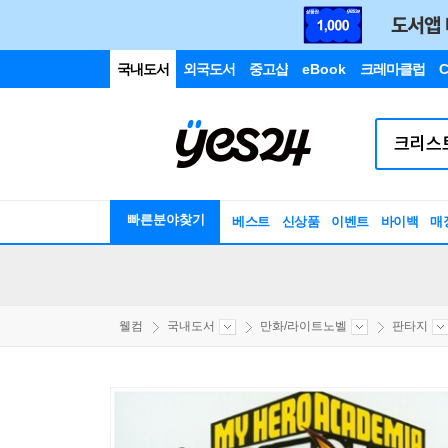
국내도서
외국도서
중고샵
eBook
크레마클럽
C
빠른분야찾기
베스트
신상품
이벤트
바이백
매
웰컴
국내도서
만화/라이트노벨
판타지