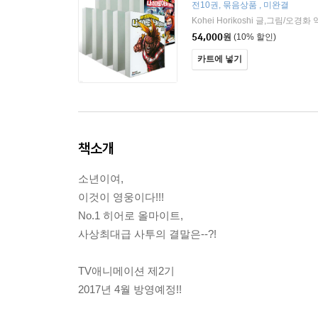
전10권, 묶음상품 , 미완결
Kohei Horikoshi 글,그림/오경화 
54,000
원
(10% 할인)
카트에 넣기
책소개
소년이여,
이것이 영웅이다!!!
No.1 히어로 올마이트,
사상최대급 사투의 결말은--?!
TV애니메이션 제2기
2017년 4월 방영예정!!