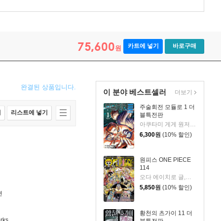
75,600
카트에 넣기
바로구매
원
완결된 상품입니다.
이 분야 베스트셀러
더보기
주술회전 모듈로 1 더
매
리스트에 넣기
블특전판
아쿠타미 게게 원저/Yuji Iwasaki 글그림/이정운 역
6,300
원
(10% 할인)
원피스 ONE PIECE
114
오다 에이치로 글,그림
5,850
원
(10% 할인)
션
황천의 츠가이 11 더
rks
블특전판