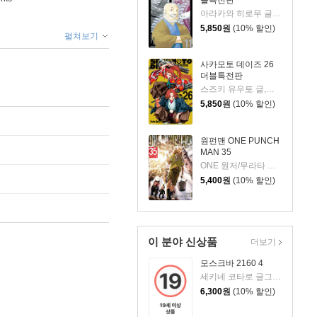
아라카와 히로무 글그림
5,850
원
(10% 할인)
펼쳐보기
사카모토 데이즈 26
더블특전판
스즈키 유우토 글,그림
5,850
원
(10% 할인)
원펀맨 ONE PUNCH
MAN 35
ONE 원저/무라타 유스케 그림
5,400
원
(10% 할인)
이 분야 신상품
더보기
모스크바 2160 4
세키네 코타로 글그림/카규 쿠모 원저/김성래 역
6,300
원
(10% 할인)