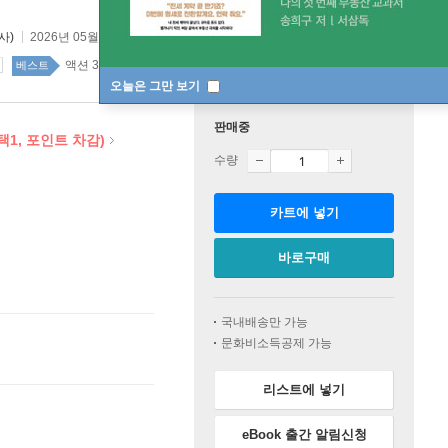
사)
2026년 05월 29일
액션 33위
국내도서 top100 1주
베스트
오늘은 그만 보기
판매중
(택1, 포인트 차감)
수량
카트에 넣기
바로구매
국내배송만 가능
문화비소득공제 가능
리스트에 넣기
eBook 출간 알림신청