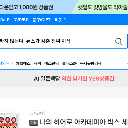
D/LP
DVD/BD
문구
/GIFT
티켓
장안내
채널예스
사락
예스펀딩
클래스24
독서유형검사
RBTI Lab
독서유형검사
AI 일문백답
의견 남기면 YES상품권!
소득공제
나의 히어로 아카데미아 박스 세
만화