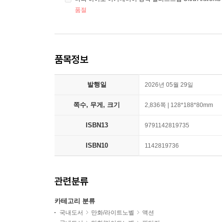
품절
품목정보
발행일
2026년 05월 29일
쪽수, 무게, 크기
2,836쪽 | 128*188*80mm
ISBN13
9791142819735
ISBN10
1142819736
관련분류
카테고리 분류
국내도서
만화/라이트노벨
액션