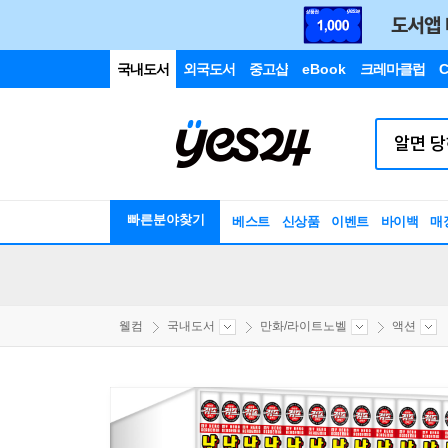
국내도서
외국도서
중고샵
eBook
크레마클럽
C
빠른분야찾기
베스트
신상품
이벤트
바이백
매
웰컴
국내도서
만화/라이트노벨
액션