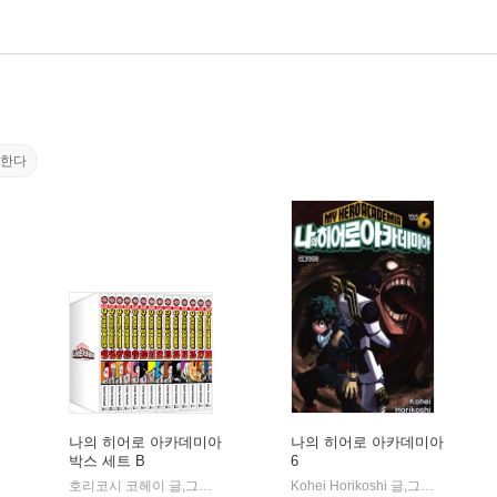
구한다
나의 히어로 아카데미아
나의 히어로 아카데미아
박스 세트 B
6
사)
서울미디어코믹스(서울문화사)
호리코시 코헤이 글,그림/오경화 역
서울미디어코믹스(서울문화사)
Kohei Horikoshi 글,그림
서울미디
|
|
|