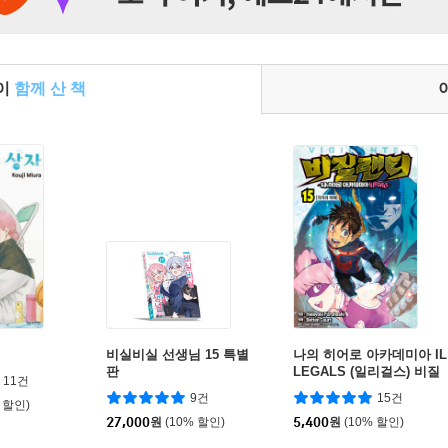
들이
함께 산 책
비실비실 선생님 15 특별
나의 히어로 아카데미아 IL
판
LEGALS (일리걸스) 비질
11건
랜티 15
9건
15건
 할인)
27,000
원
(10% 할인)
5,400
원
(10% 할인)