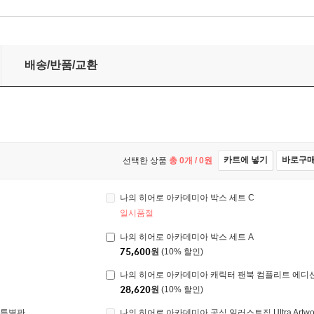
배송/반품/교환
카트에 넣기
바로구
선택한 상품
총
0
개 /
0
원
나의 히어로 아카데미아 박스 세트 C
일시품절
나의 히어로 아카데미아 박스 세트 A
75,600
원
(10% 할인)
나의 히어로 아카데미아 캐릭터 팬북 컴플리트 에디
28,620
원
(10% 할인)
s 특별판
나의 히어로 아카데미아 공식 일러스트집 Ultra Artwo