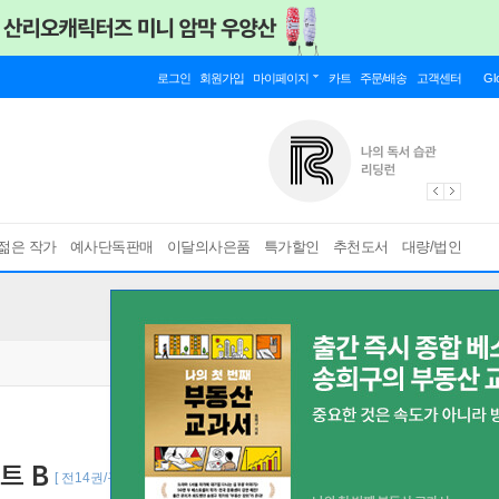
로그인
회원가입
마이페이지
카트
주문/배송
고객센터
Gl
젊은 작가
예사단독판매
이달의사은품
특가할인
추천도서
대량/법인
트 B
[ 전14권/구성 : 일러스트 트럼프 카드 18매 세트 B + 박스판 구매자 전