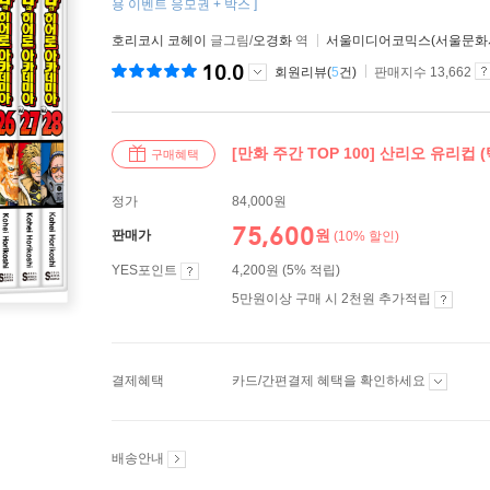
용 이벤트 응모권 + 박스 ]
호리코시 코헤이
글그림/
오경화
역
서울미디어코믹스(서울문화
10.0
회원리뷰(
5
건)
판매지수 13,662
[만화 주간 TOP 100] 산리오 유리컵 
구매혜택
정가
84,000원
75,600
원
판매가
(10% 할인)
YES포인트
4,200원 (5% 적립)
5만원이상 구매 시 2천원 추가적립
결제혜택
카드/간편결제 혜택을 확인하세요
배송안내