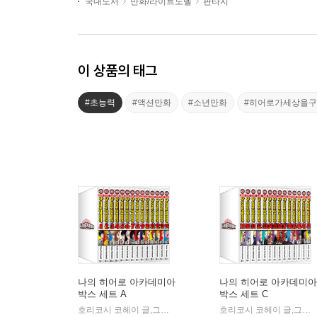
국내도서
만화/라이트노벨
판타지
이 상품의 태그
#초능력
#액션만화
#소년만화
#히어로가세상을
나의 히어로 아카데미아
나의 히어로 아카데미아
박스 세트 A
박스 세트 C
호리코시 코헤이 글,그림/오경화 역
서울미디어코믹스(서울문화
호리코시 코헤이 글,그림/오경화 역
|