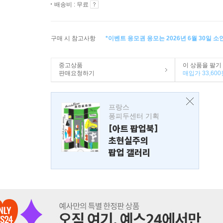
배송비 : 무료
구매 시 참고사항
*이벤트 응모권 응모는 2026년 6월 30일 
중고상품
이 상품을 팔기
판매요청하기
매입가 33,600
프랑스
퐁피두센터 기획
[아트 팝업북]
초현실주의
팝업 갤러리