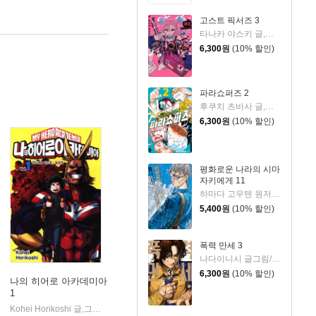
고스트 픽서즈 3
타나카 야스키 글,그림/박연지 역
6,300
원
(10% 할인)
파라쇼퍼즈 2
후쿠치 츠바사 글,그림/정대식 역
6,300
원
(10% 할인)
평화로운 나라의 시마
자키에게 11
하마다 고우텐 원저/세시모 타케시 글그림
5,400
원
(10% 할인)
폭력 만세 3
나다이니시 글그림/카와모토 호무라 원저
6,300
원
(10% 할인)
나의 히어로 아카데미아
1
어코믹스(서울문화사)
Kohei Horikoshi 글,그림
서울미디어코믹스(서울문화사)
|