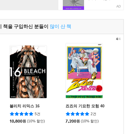
AD
이 책을 구입하신 분들이
많이 산 책
4
/4
블리치 리믹스 16
죠죠의 기묘한 모험 40
5건
2건
10,800
원
(10% 할인)
7,200
원
(10% 할인)