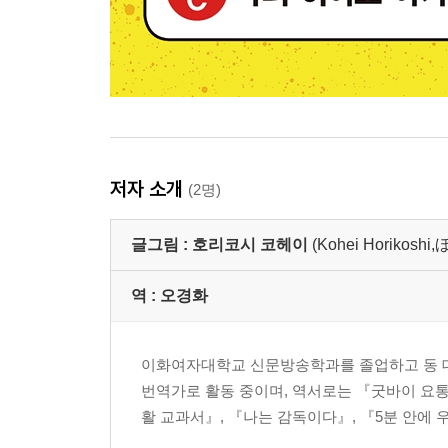
저자 소개
(2명)
글그림 :
호리코시 코헤이
(Kohei Horiko
역 :
오경화
이화여자대학교 신문방송학과를 졸업하고 동 대학
번역가로 활동 중이며, 역서로는 『굿바이 요통
활 교과서』, 『나는 감독이다』, 『5분 안에 