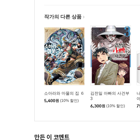
작가의 다른 상품
소아라와 마물의 집 ６
김전일 아빠의 사건부
3
아
5,400
원
(10% 할인)
6,300
원
(10% 할인)
7
만든 이 코멘트