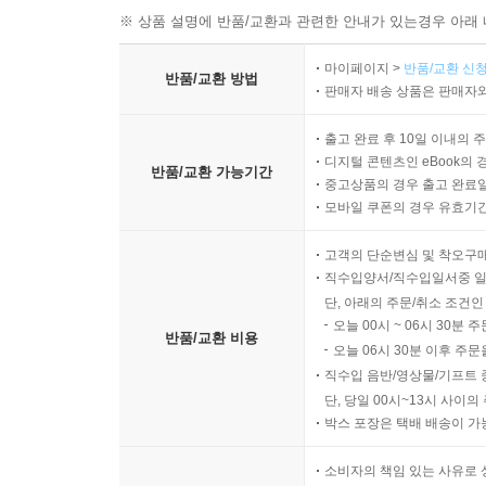
※ 상품 설명에 반품/교환과 관련한 안내가 있는경우 아래 
마이페이지 >
반품/교환 신청
반품/교환 방법
판매자 배송 상품은 판매자와
출고 완료 후 10일 이내의 
디지털 콘텐츠인 eBook의 
반품/교환 가능기간
중고상품의 경우 출고 완료일
모바일 쿠폰의 경우 유효기간(
고객의 단순변심 및 착오구
직수입양서/직수입일서중 일
단, 아래의 주문/취소 조건인
오늘 00시 ~ 06시 30분 
반품/교환 비용
오늘 06시 30분 이후 주문
직수입 음반/영상물/기프트 
단, 당일 00시~13시 사이
박스 포장은 택배 배송이 가
소비자의 책임 있는 사유로 