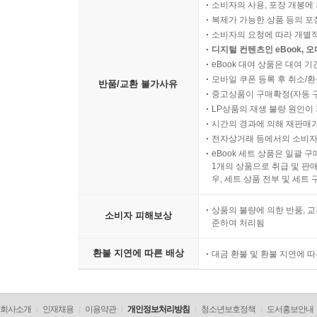
소비자의 사용, 포장 개봉에 
복제가 가능한 상품 등의 포장을 
소비자의 요청에 따라 개별
디지털 컨텐츠인 eBook, 
eBook 대여 상품은 대여 기
모바일 쿠폰 등록 후 취소/환
반품/교환 불가사유
중고상품이 구매확정(자동 
LP상품의 재생 불량 원인이 기
시간의 경과에 의해 재판매가
전자상거래 등에서의 소비자
eBook 세트 상품은 일괄 
1개의 상품으로 취급 및 판매
우, 세트 상품 전부 및 세트
상품의 불량에 의한 반품, 교
소비자 피해보상
준하여 처리됨
환불 지연에 따른 배상
대금 환불 및 환불 지연에 
회사소개
인재채용
이용약관
개인정보처리방침
청소년보호정책
도서홍보안내