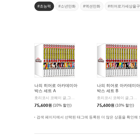
#초능력
#소년만화
#액션만화
#히어로가세상을
나의 히어로 아카데미아
나의 히어로 아카데미아
박스 세트 A
박스 세트 B
호리코시 코헤이 글,그림/오경화 역
서울미디어코믹스(서울문화
호리코시 코헤이 글,그림/오경화 역
|
75,600
원
(10% 할인)
75,600
원
(10% 할인)
검색 페이지에서 선택된 태그에 등록된 더 많은 상품을 확인해 