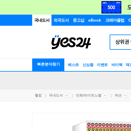
국내도서
외국도서
중고샵
eBook
크레마클럽
C
빠른분야찾기
베스트
신상품
이벤트
바이백
매
웰컴
국내도서
만화/라이트노벨
액션