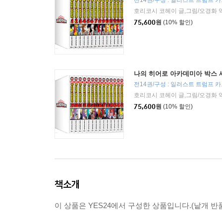
호리코시 코헤이 글,그림/오경화 
75,600
원
(10% 할인)
나의 히어로 아카데미아 박스 
호리코시 코헤이 글,그림/오경화 
75,600
원
(10% 할인)
책소개
이 상품은 YES24에서 구성한 상품입니다.(낱개 반품