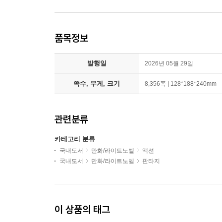
품목정보
발행일
2026년 05월 29일
쪽수, 무게, 크기
8,356쪽 | 128*188*240mm
관련분류
카테고리 분류
국내도서
만화/라이트노벨
액션
국내도서
만화/라이트노벨
판타지
이 상품의 태그