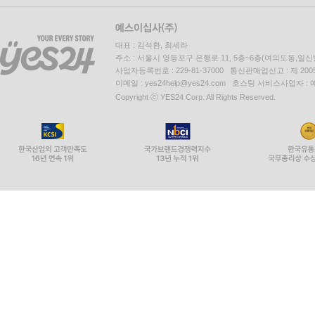
대표 : 김석환, 최세라
주소 : 서울시 영등포구 은행로 11, 5층~6층(여의도동,일신
사업자등록번호 : 229-81-37000 통신판매업신고 : 제 200
이메일 : yes24help@yes24.com 호스팅 서비스사업자 :
Copyright ⓒ YES24 Corp. All Rights Reserved.