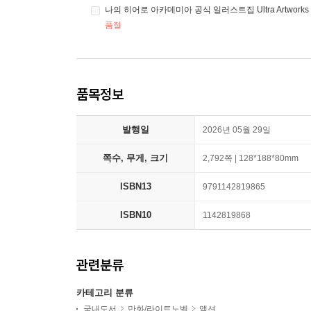
나의 히어로 아카데미아 공식 일러스트집 Ultra Artwork
품절
품목정보
발행일
2026년 05월 29일
쪽수, 무게, 크기
2,792쪽 | 128*188*80mm
ISBN13
9791142819865
ISBN10
1142819868
관련분류
카테고리 분류
국내도서
만화/라이트노벨
액션