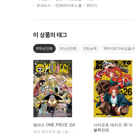
국내도서
만화/라이트노벨
판타지
이 상품의 태그
#액션만화
#소년만화
#초능력
#히어로가세상을
원피스 ONE PIECE 114
사카모토 데이즈 26 더
블특전판
오다 에이치로 글,그림
대원
|