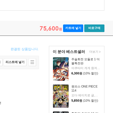
75,600
카트에 넣기
바로구매
원
완결된 상품입니다.
이 분야 베스트셀러
더보기
주술회전 모듈로 1 더
매
리스트에 넣기
블특전판
아쿠타미 게게 원저/Yuji Iwasaki 글그림/이정운 역
6,300
원
(10% 할인)
원피스 ONE PIECE
114
오다 에이치로 글,그림
5,850
원
(10% 할인)
션