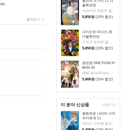
황천의 츠가이 11 더
rks
블특전판
아라카와 히로무 글그림
5,850
원
(10% 할인)
펼쳐보기
사카모토 데이즈 26
더블특전판
스즈키 유우토 글,그림
5,850
원
(10% 할인)
원펀맨 ONE PUNCH
MAN 35
ONE 원저/무라타 유스케 그림
5,400
원
(10% 할인)
이 분야 신상품
더보기
평화로운 나라의 시마
자키에게 11
하마다 고우텐 원저/세시모 타케시 글그림
5,400
원
(10% 할인)