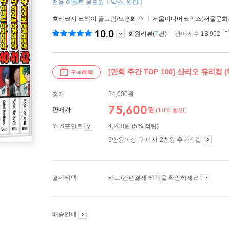
전용 이벤트 응모권 + 박스, 완결 ]
호리코시 코헤이
글그림/
오경화
역
서울미디어코믹스(서울문화
10.0
회원리뷰(
7
건)
판매지수 13,962
[만화 주간 TOP 100] 산리오 유리컵 
구매혜택
정가
84,000원
75,600
원
판매가
(10% 할인)
YES포인트
4,200원 (5% 적립)
5만원이상 구매 시 2천원 추가적립
결제혜택
카드/간편결제 혜택을 확인하세요
배송안내