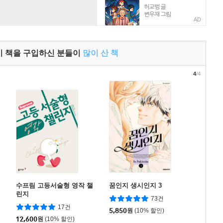
AD
이 책을 구입하신 분들이
많이 산 책
4
/4
수프림 고등서술형 영작 챌
꿈인지 생시인지 3
린지
73건
17건
5,850
원
(10% 할인)
12,600
원
(10% 할인)