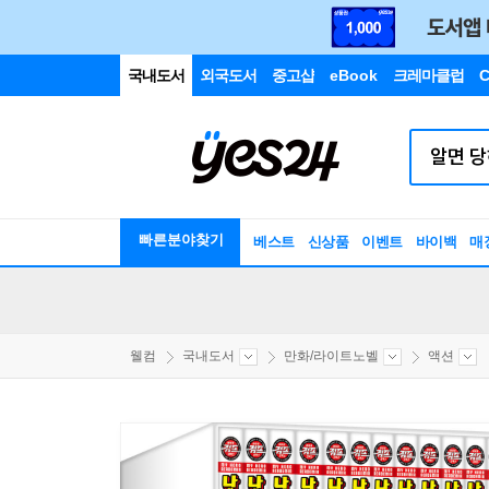
국내도서
외국도서
중고샵
eBook
크레마클럽
C
빠른분야찾기
베스트
신상품
이벤트
바이백
매
웰컴
국내도서
만화/라이트노벨
액션