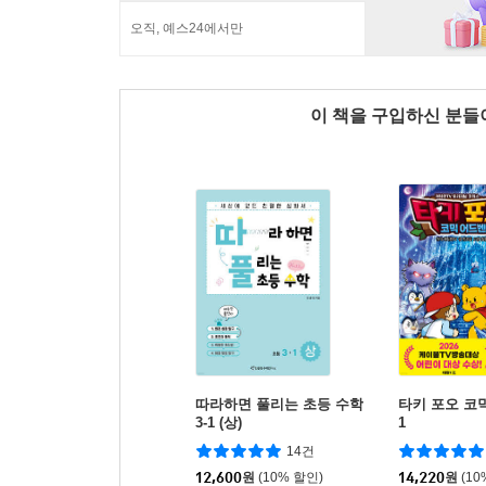
오직, 예스24에서만
이 책을 구입하신 분
따라하면 풀리는 초등 수학
타키 포오 코
3-1 (상)
1
14건
12,600
원
(10% 할인)
14,220
원
(10