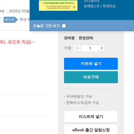
사)
2026년 05월 29일
액션 37위
국내도서 top100 1주
베스트
오늘은 그만 보기
판매중
한정판매
(택1, 포인트 차감)
수량
카트에 넣기
바로구매
국내배송만 가능
문화비소득공제 가능
리스트에 넣기
eBook 출간 알림신청