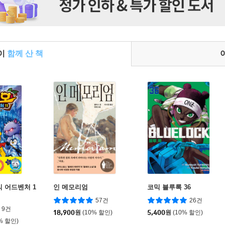
들이
함께 산 책
믹 어드벤처 1
인 메모리엄
코믹 블루록 36
57건
26건
9건
18,900
원
(10% 할인)
5,400
원
(10% 할인)
% 할인)