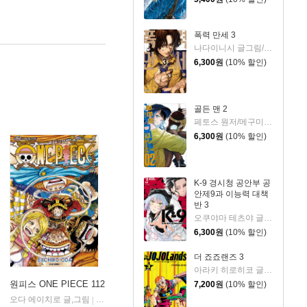
폭력 만세 3
나다이니시 글그림/카와모토 호무라 원저
6,300
원
(10% 할인)
골든 맨 2
페토스 원저/메구미 코우지 글그림
6,300
원
(10% 할인)
K-9 경시청 공안부 공
안제9과 이능력 대책
반 3
오쿠야마 테츠야 글그림
6,300
원
(10% 할인)
더 죠죠랜즈 3
아라키 히로히코 글,그림/윤보라 역
원피스 ONE PIECE 112
7,200
원
(10% 할인)
오다 에이치로 글,그림
대원
|