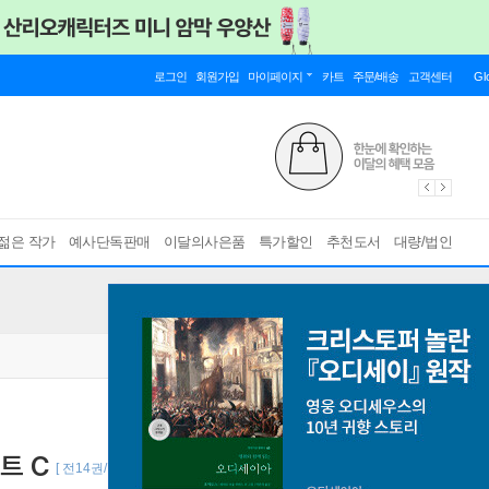
로그인
회원가입
마이페이지
카트
주문/배송
고객센터
Gl
젊은 작가
예사단독판매
이달의사은품
특가할인
추천도서
대량/법인
트 C
[ 전14권/구성 : 일러스트 트럼프 카드 18매 세트 C + 박스판 구매자