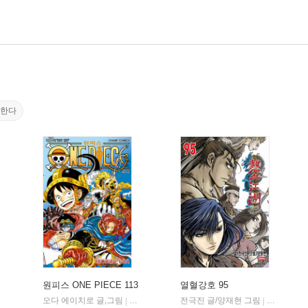
구한다
원피스 ONE PIECE 113
열혈강호 95
오다 에이치로 글,그림
대원
전극진 글/양재현 그림
대원
|
|