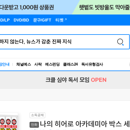
D/LP
DVD/BD
문구
/GIFT
티켓
장안내
채널예스
사락
예스펀딩
클래스24
독서유형검사
RBTI Lab
독서유형검사
크클 심야 독서 모임
OPEN
소득공제
나의 히어로 아카데미아 박스 세
만화