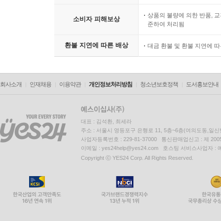
상품의 불량에 의한 반품, 교
소비자 피해보상
준하여 처리됨
환불 지연에 따른 배상
대금 환불 및 환불 지연에 
회사소개
인재채용
이용약관
개인정보처리방침
청소년보호정책
도서홍보안내
대표 : 김석환, 최세라
주소 : 서울시 영등포구 은행로 11, 5층~6층(여의도동,일신
사업자등록번호 : 229-81-37000 통신판매업신고 : 제 200
이메일 : yes24help@yes24.com 호스팅 서비스사업자 :
Copyright ⓒ YES24 Corp. All Rights Reserved.