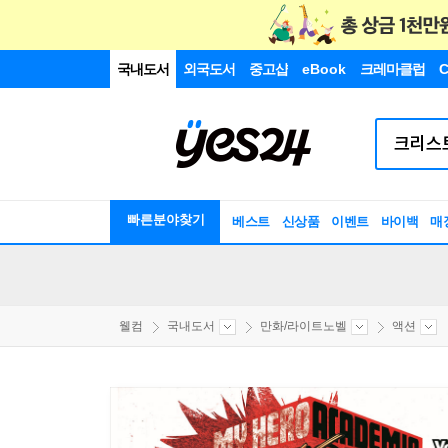
국내도서
외국도서
중고샵
eBook
크레마클럽
C
빠른분야찾기
베스트
신상품
이벤트
바이백
매
웰컴
국내도서
만화/라이트노벨
액션