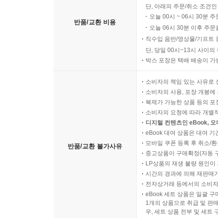
단, 아래의 주문/취소 조건인
오늘 00시 ~ 06시 30분 
반품/교환 비용
오늘 06시 30분 이후 주문
직수입 음반/영상물/기프트 
단, 당일 00시~13시 사이
박스 포장은 택배 배송이 가
소비자의 책임 있는 사유로 
소비자의 사용, 포장 개봉에 
복제가 가능한 상품 등의 포장을 
소비자의 요청에 따라 개별
디지털 컨텐츠인 eBook, 
eBook 대여 상품은 대여 기
모바일 쿠폰 등록 후 취소/환
반품/교환 불가사유
중고상품이 구매확정(자동 
LP상품의 재생 불량 원인이 기
시간의 경과에 의해 재판매가
전자상거래 등에서의 소비자
eBook 세트 상품은 일괄 
1개의 상품으로 취급 및 판매
우, 세트 상품 전부 및 세트