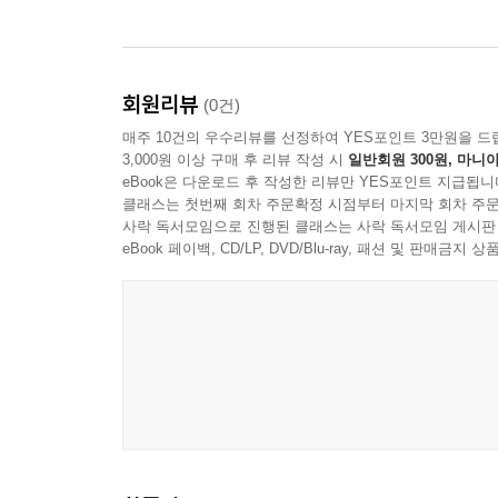
호박젓국찌개
맛살찌개
얼큰한 버섯찌개
회원리뷰
(0건)
바지락젓국조치
콩되비지찌개
매주 10건의 우수리뷰를 선정하여 YES포인트 3만원을 드
3,000원 이상 구매 후 리뷰 작성 시
일반회원 300원, 마니아
생태매운탕
eBook은 다운로드 후 작성한 리뷰만 YES포인트 지급됩니
김치찌개
클래스는 첫번째 회차 주문확정 시점부터 마지막 회차 주문
민어감정
사락 독서모임으로 진행된 클래스는 사락 독서모임 게시판
eBook 페이백, CD/LP, DVD/Blu-ray, 패션 및 판매금
새우명란 완자탕
굴두부국
홍합미역국
콩나물무국
감자국
북어국
모시조개냉이국
배추김칫국
순두부찌개