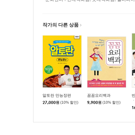
새우연근튀김
부추생채
더덕잣집무침
양배추오이깍두기
작가의 다른 상품
깻잎말이김치
PART 02 쉬는 날 가족 별식
낙지볶음비빔밥
무쇠고기밥
해물영양죽
잣죽닭고기냉채
낙지소면
쟁반쫄면
알토란 만능장편
꼼꼼요리백과
해물미역수제비
27,000
원
(10% 할인)
9,900
원
(10% 할인)
1
샤브샤브칼국수
매운불닭찜
양념닭튀김
돼지갈비 매운 케첩조림