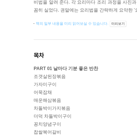
비법을 알려 준다. 각 요리마다 조리 과정을 사진과
꼼히 실었다. 권말에는 요리법을 간략하게 요약한 '
책의 일부 내용을 미리 읽어보실 수 있습니다.
미리보기
목차
PART 01 날마다 기분 좋은 반찬
조갯살된장볶음
가자미구이
어묵잡채
매운해삼볶음
차돌박이가지볶음
더덕 차돌박이구이
꽁치양념구이
찹쌀북어갈비