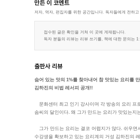
만든 이 코멘트
팔보채
저자, 역자, 편집자를 위한 공간입니다. 독자들에게 전하고
굴깐풍
스파이시연어롤
개성떡볶이
접수된 글은 확인을 거쳐 이 곳에 게재됩니다.
독자 분들의 리뷰는 리뷰 쓰기를, 책에 대한 문의는 1:
해물녹두전
오징어부추전
꽃부꾸미
오징어 지짐이
출판사 리뷰
장어조림과 부추무침
숨어 있는 맛의 1%를 찾아내어 참 맛있는 요리를 
오징어보쌈
김하진의 비법 레서피 공개!!
도토리밀쌈
유자단자
문화센터 최고 인기 강사이며 각 방송의 요리 프로
밤단자
솜씨의 달인이다. 왜 그가 만드는 요리가 맛있는지는 
약식
그가 만드는 요리는 결코 어렵지가 않다. 쉬우면서도
PART 03 남편이 환호하는 국물요리
수강생을 확보하고 있는 요리계의 거성 김하진의 레
우렁된장찌개