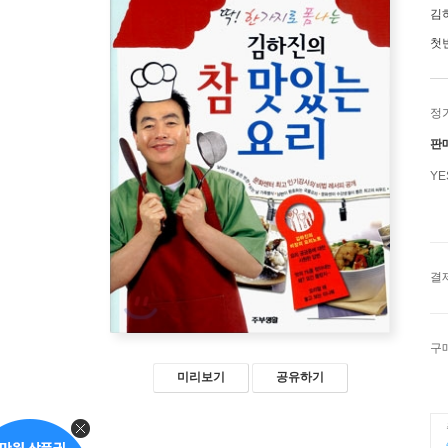
김
첫
정
판
Y
결
구
미리보기
공유하기