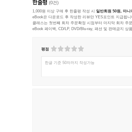
한줄평
(0건)
모둠알탕
영양꼬리곰탕
1,000원 이상 구매 후 한줄평 작성 시
일반회원 50원, 마니
eBook은 다운로드 후 작성한 리뷰만 YES포인트 지급됩니
클래스는 첫번째 회차 주문확정 시점부터 마지막 회차 주문
PART 04 문화센터 수강생들이 뽑은 최고의 씨푸드
eBook 페이백, CD/LP, DVD/Blu-ray, 패션 및 판매금
전복구이
갑오징어산적
해삼선
평점
대하바비큐
한글 기준 50자까지 작성가능
새우살 새송이버섯구이
청포묵새우찜
연어샐러드
소라초
패주통잣양념구이
해물대합구이
해물과일모둠냉채
게살전
호두살소라쌈