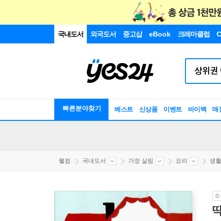
국내도서
외국도서
중고샵
eBook
크레마클럽
C
빠른분야찾기
베스트
신상품
이벤트
바이백
매
웰컴
국내도서
가정 살림
요리
생
소
딱