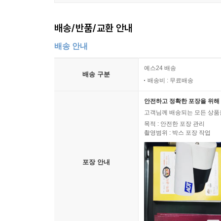
밤샐러드와 대하찜
대하두릅적
배송/반품/교환 안내
멍게회
홍합초
배송 안내
PART 05 술집보다 폼나는 뚝딱 술안주
예스24 배송
배송 구분
매운고추잡채
배송비 : 무료배송
해파리대하냉채
안전하고 정확한 포장을 위해 
게살냉채
고객님께 배송되는 모든 상품을
해삼초회
목적 : 안전한 포장 관리
석화회
촬영범위 : 박스 포장 작업
홍어회무침
북어깻잎튀김
포장 안내
아스파라거스베이컨말이
치킨핑거
콩빈대떡
월과채
각색구절판