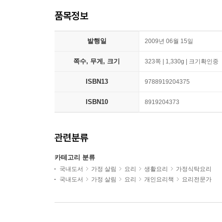
품목정보
발행일
2009년 06월 15일
쪽수, 무게, 크기
323쪽 | 1,330g | 크기확인중
ISBN13
9788919204375
ISBN10
8919204373
관련분류
카테고리 분류
국내도서
가정 살림
요리
생활요리
가정식탁요리
국내도서
가정 살림
요리
개인요리책
요리전문가