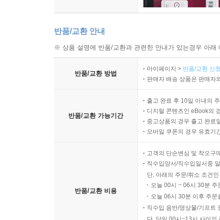
오징어철판구이
꼬치너비아니구이
반품/교환 안내
미더덕찜
※ 상품 설명에 반품/교환과 관련한 안내가 있는경우 아래 
은대구조림
화계선
마이페이지 >
반품/교환 신청
반품/교환 방법
판매자 배송 상품은 판매자와
*김하진의 비장의 요리 노트
출고 완료 후 10일 이내의 
cooking SOS
디지털 콘텐츠인 eBook의 
왜? 요걸 몰랐지…
반품/교환 가능기간
중고상품의 경우 출고 완료일
요리할 때 놓고 보는 미니북
모바일 쿠폰의 경우 유효기간(
고객의 단순변심 및 착오구
직수입양서/직수입일서중 일
단, 아래의 주문/취소 조건인
오늘 00시 ~ 06시 30분 
반품/교환 비용
오늘 06시 30분 이후 주문
직수입 음반/영상물/기프트 
단, 당일 00시~13시 사이