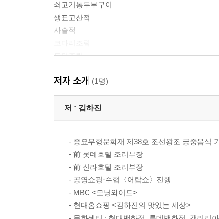
쇠고기통두부구이
생표고산적
사슬적
코다리조림
도미조림
풋마늘대산적
저자 소개
제육조림
(1명)
닭고기완자조림
제육깻잎말이조림
저 :
김하진
양송이메추리알조림
고등어우거지조림
- 중요무형문화재 제38호 조선왕조 궁중음식
새송이버섯장조림
- 前 롯데호텔 조리부장
호두장과
- 前 신라호텔 조리부장
쇠고기감자찜
- 공영쇼핑·수협〈어랍쇼〉진행
쇠고기황태찜
- MBC <모닝와이드>
꿀갈비찜
- 현대홈쇼핑 <김하진의 맛있는 세상>
밤쇠고기말이찜
- 문화센터 : 현대백화점, 롯데백화점, 갤러