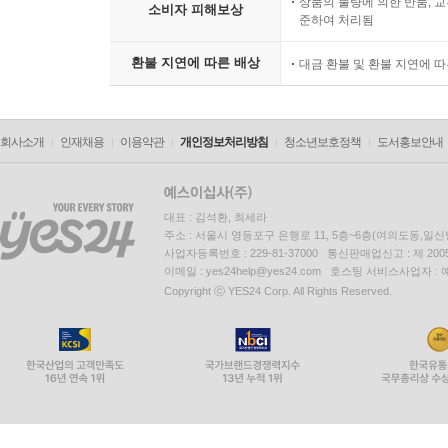
상품의 불량에 의한 반품, 교
소비자 피해보상
준하여 처리됨
환불 지연에 따른 배상
대금 환불 및 환불 지연에 
회사소개
인재채용
이용약관
개인정보처리방침
청소년보호정책
도서홍보안내
대표 : 김석환, 최세라
주소 : 서울시 영등포구 은행로 11, 5층~6층(여의도동,일신
사업자등록번호 : 229-81-37000 통신판매업신고 : 제 200
이메일 : yes24help@yes24.com 호스팅 서비스사업자 :
Copyright ⓒ YES24 Corp. All Rights Reserved.