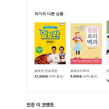
작가의 다른 상품
알토란 만능장편
꼼꼼요리백과
27,000
원
(10% 할인)
9,900
원
(10% 할인)
1
만든 이 코멘트