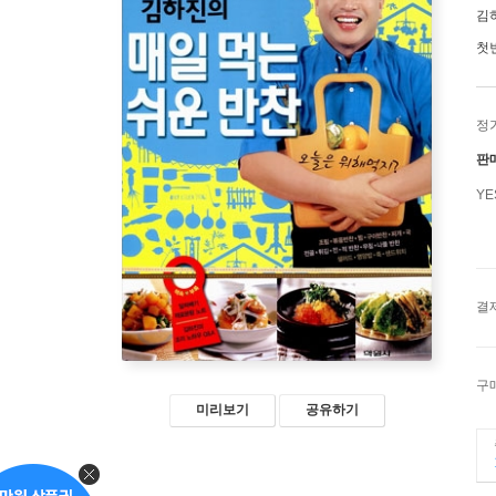
김
첫
정
판
Y
결
구
미리보기
공유하기