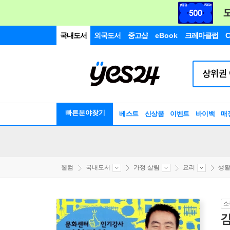
국내도서
외국도서
중고샵
eBook
크레마클럽
C
빠른분야찾기
베스트
신상품
이벤트
바이백
매
웰컴
국내도서
가정 살림
요리
생
소
김