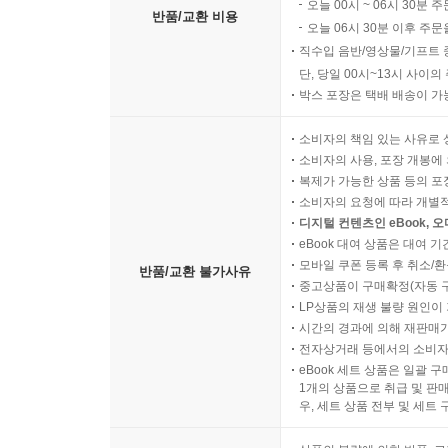
오늘 00시 ~ 06시 30분 
반품/교환 비용
오늘 06시 30분 이후 주문
직수입 음반/영상물/기프트 
단, 당일 00시~13시 사이
박스 포장은 택배 배송이 가
소비자의 책임 있는 사유로 
소비자의 사용, 포장 개봉에 
복제가 가능한 상품 등의 포장을 
소비자의 요청에 따라 개별
디지털 컨텐츠인 eBook, 
eBook 대여 상품은 대여 기
모바일 쿠폰 등록 후 취소/환
반품/교환 불가사유
중고상품이 구매확정(자동 
LP상품의 재생 불량 원인이 기
시간의 경과에 의해 재판매가
전자상거래 등에서의 소비자
eBook 세트 상품은 일괄 
1개의 상품으로 취급 및 판매
우, 세트 상품 전부 및 세트