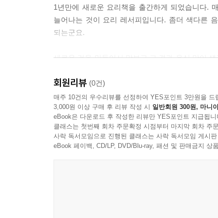
1년만에 새로운 요리책을 출간하게 되었습니다. 
늘어나는 것이 요리 레서피입니다. 좀더 색다른 
되는군요.
새로운 것을 만들어서 맛보고 그 결과 음식 맛이 
있다는 그 뿌듯함으로 나를 더 흥분시킵니다. 이렇
회원리뷰
듣습니다. 그 반응은 환호입니다. 매일 같은 음
(0건)
계을리하면 매너리즘에 빠지기 쉬운 것도 음식 만
매주 10건의 우수리뷰를 선정하여 YES포인트 3만원을 드
3,000원 이상 구매 후 리뷰 작성 시
일반회원 300원, 마니아
eBook은 다운로드 후 작성한 리뷰만 YES포인트 지급됩니
자랑 같지만 저는 음식 만들기를 워낙 좋아합니다
클래스는 첫번째 회차 주문확정 시점부터 마지막 회차 주문
있습니다. 하나하나 머리 속에 있는 것들을 꺼내어
사락 독서모임으로 진행된 클래스는 사락 독서모임 게시판
eBook 페이백, CD/LP, DVD/Blu-ray, 패션 및 판매금
주부님들 누구나 마찬가지겠지만 “오늘은 또 뭐해
반찬이라도 제가 만든 반찬은 어디가 달라도 다르다
각 지역의 문화센터와 방송국을 뛰어다니며 음식 만
이 책에 소개된 음식들은 푸드채널을 통해 선