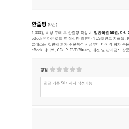
것들입니다. 이제 오늘은 뭐해 먹지? 하는 걱정에서 
뭐해 먹지?” 2권 모두 구비해 놓으시면 크고 작은
한줄평
(0건)
이 책은 조리별로 아이템을 나누어 묶었습니다. 
찌고, 무치고, 튀기고, 끓이는 것이 전부입니다. 
1,000원 이상 구매 후 한줄평 작성 시
일반회원 50원, 마니
eBook은 다운로드 후 작성한 리뷰만 YES포인트 지급됩니
클래스는 첫번째 회차 주문확정 시점부터 마지막 회차 주문
특히 이 책에 정리해서 붙인 요리에 따른 재료와 분
eBook 페이백, CD/LP, DVD/Blu-ray, 패션 및 판매금
책을 뒤져보고 찾지 않아도 금방 선택할 수 있는
사용하기 편리합니다. 그리고 책속 부록으로 붙인
거기 다 들어 있습니다. 음식 만들기의 초보자도 두려
평점
한글 기준 50자까지 작성가능