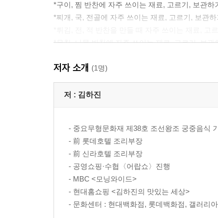
*구이, 찜 반찬에 자주 쓰이는 재료, 고르기, 보관하
*찌개, 국, 전골에 자주 쓰이는 재료, 고르기, 보관
*튀김, 전, 적 반찬을 만들 때 자주 쓰이는 재료, 고
*무침, 나물 반찬에 자주 쓰이는 재료, 고르기, 보
* 집에서 만드는 소스와 드레싱
저자 소개
*시판하는 소스 정보
(1명)
*별미밥에 자주 쓰이는 재료 고르기, 보관하기, 손
저 :
김하진
[책속 부록]
알짜배기 재료 분량 노트
- 중요무형문화재 제38호 조선왕조 궁중음식
김하진의 조리 노하우 Q&A
- 前 롯데호텔 조리부장
- 前 신라호텔 조리부장
- 공영쇼핑·수협〈어랍쇼〉진행
- MBC <모닝와이드>
- 현대홈쇼핑 <김하진의 맛있는 세상>
- 문화센터 : 현대백화점, 롯데백화점, 갤러