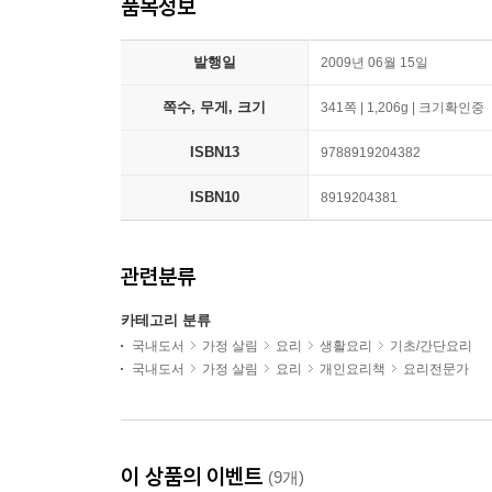
품목정보
발행일
2009년 06월 15일
쪽수, 무게, 크기
341쪽 | 1,206g | 크기확인중
ISBN13
9788919204382
ISBN10
8919204381
관련분류
카테고리 분류
국내도서
가정 살림
요리
생활요리
기초/간단요리
국내도서
가정 살림
요리
개인요리책
요리전문가
이 상품의 이벤트
(9개)