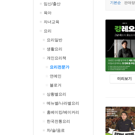
기본순
판매량
임신/출산
육아
자녀교육
요리
요리일반
생활요리
개인요리책
요리전문가
연예인
미리보기
블로거
상황별요리
메뉴별/나라별요리
홈베이킹/베이커리
한국전통요리
차/술/음료