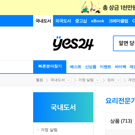
국내도서
외국도서
중고샵
eBook
크레마클럽
C
빠른분야찾기
베스트
신상품
이벤트
바이백
매
웰컴
국내도서
가정 살림
요리
개
요리전문
국내도서
상품 (713)
가정 살림