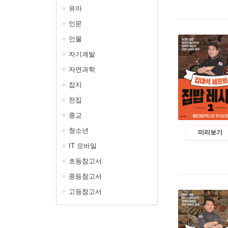
유아
인문
인물
자기계발
자연과학
잡지
전집
종교
청소년
미리보기
IT 모바일
초등참고서
중등참고서
고등참고서