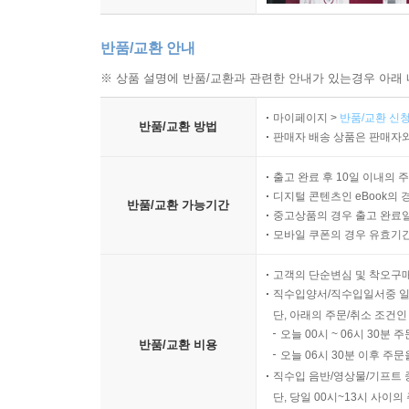
반품/교환 안내
※ 상품 설명에 반품/교환과 관련한 안내가 있는경우 아래 
마이페이지 >
반품/교환 신청
반품/교환 방법
판매자 배송 상품은 판매자와
출고 완료 후 10일 이내의 
디지털 콘텐츠인 eBook의 
반품/교환 가능기간
중고상품의 경우 출고 완료일
모바일 쿠폰의 경우 유효기간(
고객의 단순변심 및 착오구
직수입양서/직수입일서중 일
단, 아래의 주문/취소 조건인
오늘 00시 ~ 06시 30분 
반품/교환 비용
오늘 06시 30분 이후 주문
직수입 음반/영상물/기프트 
단, 당일 00시~13시 사이