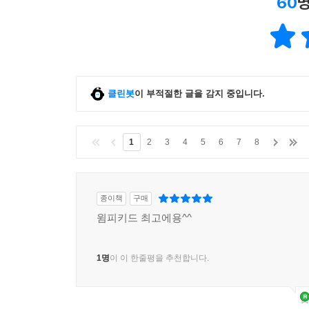
60
명
클린봇
이 부적절한 글을 감지 중입니다.
1
2
3
4
5
6
7
8
종이책
구매
윔피키드 최고에용^^
1명
이 이 한줄평을 추천합니다.