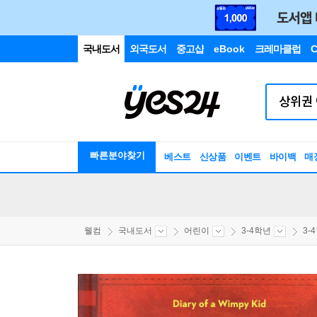
국내도서
외국도서
중고샵
eBook
크레마클럽
C
빠른분야찾기
베스트
신상품
이벤트
바이백
매
웰컴
국내도서
어린이
3-4학년
3-