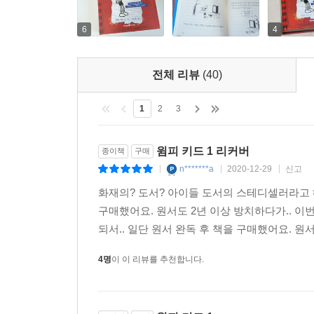
6
4
전체 리뷰
(40)
1
2
3
윔피 키드 1 리커버
종이책
구매
n*******a
2020-12-29
신고
|
|
|
화재의? 도서? 아이들 도서의 스테디셀러라고 해
구매했어요. 원서도 2년 이상 방치하다가.. 이
되서.. 일단 원서 완독 후 책을 구매했어요. 원서
4명
이 이 리뷰를 추천합니다.