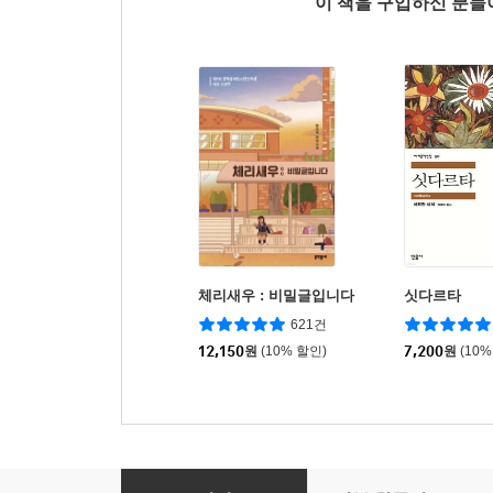
이 책을 구입하신 분
체리새우 : 비밀글입니다
싯다르타
621건
12,150
원
(10% 할인)
7,200
원
(10%
윔피 키드 1