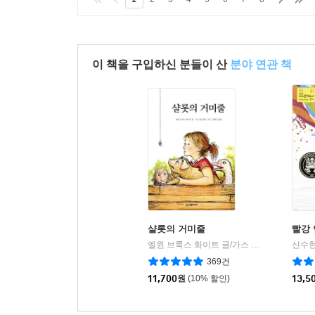
이 책을 구입하신 분들이 산
분야 연관 책
샬롯의 거미줄
빨강
엘윈 브룩스 화이트 글/가스 윌리엄즈 그림/김화곤 역
신수현
369건
11,700
원
(10% 할인)
13,5