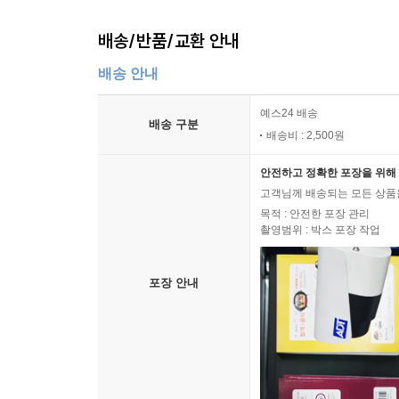
배송/반품/교환 안내
배송 안내
예스24 배송
배송 구분
배송비 : 2,500원
안전하고 정확한 포장을 위해 
고객님께 배송되는 모든 상품을
목적 : 안전한 포장 관리
촬영범위 : 박스 포장 작업
포장 안내