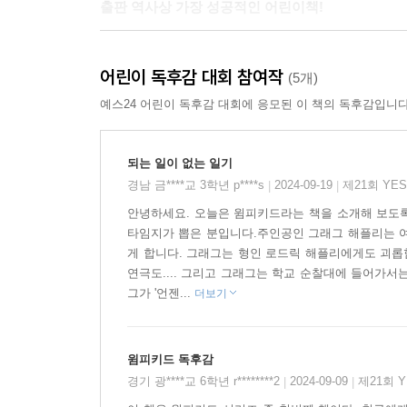
출판 역사상 가장 성공적인 어린이책!
[윔피 키드] 시리즈는 2007년 1권 출간과 동시에
어린이 독후감 대회 참여작
7천만 부 판매라는 전례 없는 대기록을 수립했고, 
(5개)
할 책 100' '세계에서 가장 많은 인세를 벌어들인
예스24 어린이 독후감 대회에 응모된 이 책의 독후감입니다
뮤지컬이 제작 중입니다. 전 세계 초등학생을 사로잡
되는 일이 없는 일기
시리즈 첫 번째 책, 그레그에게는 무슨 일이 있었을
경남 금****교 3학년 p****s
2024-09-19
제21회 YE
|
|
안녕하세요. 오늘은 윔피키드라는 책을 소개해 보도록
『윔피 키드 ① 학교생활 일기』에서 중학생 소년
타임지가 뽑은 분입니다.주인공인 그래그 해플리는 여
지금은 하루에 두 번은 면도를 해야 할 것 같은
게 합니다. 그래그는 형인 로드릭 해플리에게도 괴롭힘
것입니다. 그래서 그레그는 학생 선거에 나가고,
연극도.... 그리고 그래그는 학교 순찰대에 들어가서
연재하는 등 온갖 노력을 합니다. 과연 그레그는 그
그가 '언젠...
더보기
수 있을까요?
윔피키드 독후감
전 세계를 사로잡은 매력의 정체는?
경기 광****교 6학년 r********2
2024-09-09
제21회 
|
|
어디엔가 있을 것 같은, 꼭 나 같은 친구의 일기장!