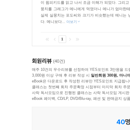
이 윔피키드를 읽고 나서 조금 이해가 되었다. 그리고
없을 정도로 재미있는 일기장 [윔피 키드] 시리즈를
뭉치를 그레그가 메니에게 먹였더니 메니가 엄마한테 
됩니다. 이 책은 진솔하면서 생동감 있는 글쓰기의 
실제 실뭉치는 포도씨와 크기가 비슷했는데 메니는 냉
다. 메니보다...
더보기
어른들도 보아야 할 책!
1
세대를 막론하고 공감할 만한 유머가 담겨 있는 
떠올리며 웃게 합니다. 또 언제나 아이들에게 충
이해할 수 있는 기회를 줍니다. 아이들이 먼저 보고
회원리뷰
(40건)
할 책입니다.
매주 10건의 우수리뷰를 선정하여 YES포인트 3만원을 드
3,000원 이상 구매 후 리뷰 작성 시
일반회원 300원, 마니아
eBook은 다운로드 후 작성한 리뷰만 YES포인트 지급됩니
인터넷 서점 서평
클래스는 첫번째 회차 주문확정 시점부터 마지막 회차 주문
사락 독서모임으로 진행된 클래스는 사락 독서모임 게시판
·그레그는 평범한 내 친구 같다. 그러니까 나와도 
eBook 페이백, CD/LP, DVD/Blu-ray, 패션 및 판매금
인천 부일초 3학년 조*
·아이뿐 아니라 저도 기다려 온 책이에요, 나아가 생동
40
명