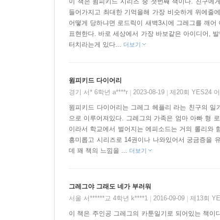
이 책은 윔피키드 시리즈 중 첫번째 책이다. 친구에게
들어가지고 최대한 기억을해 가장 비슷하게 위에줄에 
형제들에게 치이고, 부모님에게 이해받지 못하고,
어떻게 당하냐면 로드릭이 새벽3시에 그레그를 깨어 
그레그의 모습은 우리 사춘기 아이들의 모습을 꼭 
표현한다. 바로 세상에서 가장 바보같은 아이디어, 
이입하게 됩니다. 친구, 가족, 짝사랑, 학교생활
터치라는게 있다...
더보기
포복절도하게 하는 속 시원한 재미 속에는, 사춘기 
지금까지 본 적 없는 새롭고 독창적인 책!
윔피키드 다이어리
경기 서* 6학년 a****r
2023-08-19
제20회 YES24
|
|
단순하고 말초적인 재미만 추구하거나, 인위적인
윔피키드 다이어리는 그레그 헤플리 라는 친구의 일기
아닙니다. [윔피 키드]는 실제로 쓴 그림일기처
으로 이루어져있다. 그레그의 가족은 엄마 아빠 형 로
형식의 책입니다. 쉽고, 부담 없는 형식을 통
이라서 학교에서 벌어지는 에피소드는 거의 롤리와 함
흥미롭고 시리즈로 14권이나 나와있어서 궁금증을 유
사로잡았습니다. 세계적인 서평 매체 '커커스 리뷰
데 꽤 책의 느낌을 ...
더보기
받았습니다.
읽기는 물론 쓰기까지 좋아하게 해 주는 책!
그레그야 그래도 네가 부러워
서울 서******교 4학년 k****1
2016-09-09
제13회 Y
|
|
숙제여서가 아니라, 재미가 있어서 글을 쓰는 아이들
이 책은 주인공 그레그의 카툰일기로 되어있는 책이다.
얼마나 값진 일일까요? 중요성은 잘 알고 있지만,