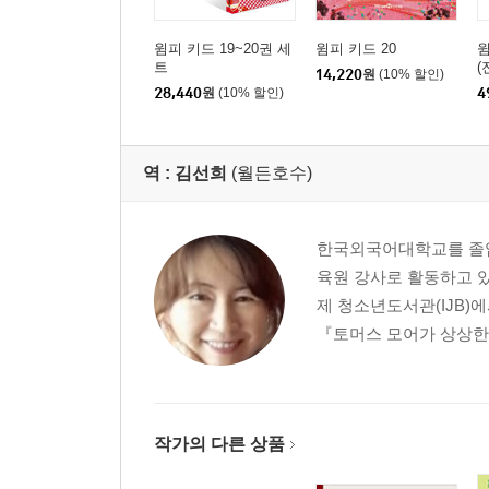
윔피 키드 19~20권 세
윔피 키드 20
윔
트
(
14,220
원
(10% 할인)
28,440
원
(10% 할인)
4
역 :
김선희
(월든호수)
한국외국어대학교를 졸업
육원 강사로 활동하고 있
제 청소년도서관(IJB)
『토머스 모어가 상상한 
작가의 다른 상품