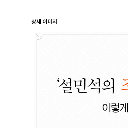
- 행복한 백성들 뒤에는 뼈 빠지게 고생하는 신하들
- 세종의 며느리가 동성애자였다니…
상세 이미지
【 제5대 문종 】
피곤한 호랑이. 세자만 30년, 아버지 세종을 쏙 닮은 
- 문종(文宗)은 사실 무종(武宗)이어야 했다?!
- 준비된 임금 문종, 그의 죽음이 안타까운 이유
【 제6대 단종 】
어린 호랑이. 15세에 상왕이 된 외로운 소년 군주·15
- 단종이 고명대신에게 의지할 수밖에 없었던 이유
- 수양대군, 조카인 어린 왕에게 칼을 겨누다!
【 제7대 세조 】
무서운 호랑이. 피로써 이룬 세조의 ‘왕권 강화’·165
- 모사꾼 한명회, 수양대군을 왕으로 만들기 위해 
- 형제와 조카를 죽이고 이룩한 왕권 강화