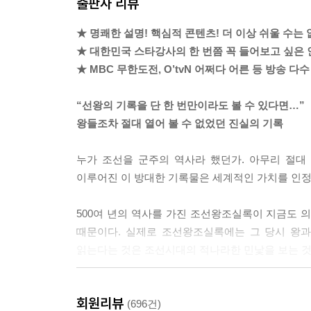
출판사 리뷰
도전의 전략이라고 볼 수 있답니다.
---「제1대 태조」중에서
★ 명쾌한 설명! 핵심적 콘텐츠! 더 이상 쉬울 수는 
★ 대한민국 스타강사의 한 번쯤 꼭 들어보고 싶은 
황희는 ‘노쇠하고 질병이 있다’는 이유로 끈질기게 
★ MBC 무한도전, O’tvN 어쩌다 어른 등 방송 다수
년인데, 황희는 그중 18년을 영의정으로 재직하며 
고 달랩니다.
“선왕의 기록을 단 한 번만이라도 볼 수 있다면…”
왕들조차 절대 열어 볼 수 없었던 진실의 기록
“경의 나이가 아직 극쇠에 미치지 않았고, 병 또한
마땅히 의약의 치료를 가해야 할 것이요, 설사 상투
누가 조선을 군주의 역사라 했던가. 아무리 절대 권
『세종실록』 56권, 14년(1432) 4월 20일
이루어진 이 방대한 기록물은 세계적인 가치를 인
몸이 여기저기 쑤시고 고장나서 은퇴하겠다는 68세의
500여 년의 역사를 가진 조선왕조실록이 지금도 의
치료를 하면 되지 않겠냐’라고 말하고 있는 겁니다.
때문이다. 실제로 조선왕조실록에는 그 당시 왕과
---「제4대 세종」중에서
읽는다는 것은 조선시대의 적나라한 민낯을 보는 것
연산군 11년(1505) 6월, 연산군은 전국 팔도의 
27명 조선의 리더들을
그중에 재주만 뛰어나면 ‘운평’이라 하였고, 재주뿐
회원리뷰
설민석표 강연으로 풀어낸 지식 콘서트
(696건)
조가 세운 원각사(현 탑골공원)에 수용되지요. 연