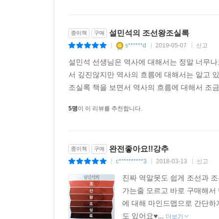
설민석의 조선왕조실록
종이책
구매
s******d
2019-05-07
신고
|
|
|
설민석 선생님은 역사에 대해서는 정말 너무
서 깊진않지만 역사의 흐름에 대해서는 알고 
조실록 책을 보면서 역사의 흐름에 대해서 조금더
5명
이 이 리뷰를 추천합니다.
완전좋아요!!강추
종이책
구매
c**********3
2018-03-13
신고
|
|
|
진짜 역알못도 쉽게 조선과 조
가는줄 모르고 바로 구매해서 
에 대해 마인드맵으로 간단하게
도 있어요♥...
더보기