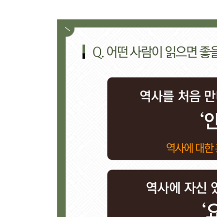
- 세도정치의 시작은 정조 때문이었다?!
【 제24대 헌종 】
최연소 호랑이. 8세에 즉위한 어린 임금·457
- 위기와 혼란의 시대
- 서로가 서로를 감시하는 ‘옆집감시제도’
【 제25대 철종 】
신데렐라 호랑이. 조선의 꼭두각시 임금·4 63
- 촌수까지 고쳐가며 강화도 도령을 왕으로 만들다
- 죽은 사람에게도 세금을 걷었던 부패한 시대
【 제26대 고종 대한제국 제1대 황제 】
비운의 호랑이. 변혁과 침략의 시대에 서 있던 임금·
- 고종의 아버지 흥선대원군의 10년간 섭정
- 개항 이후, 근대 변화의 바람이 불다
- 흔들리는 조선, 국호를 고쳐 새로운 변화를 꾀하