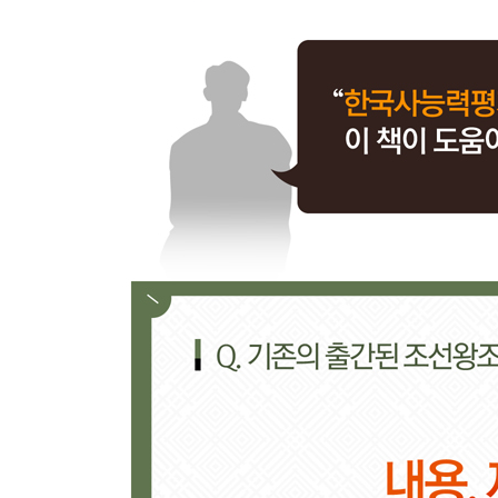
【 제11대 중종 】
변덕쟁이 호랑이. 조광조를 등용하고 버린 임금·233
- 임금도 읽어야 했던 초등 교과서 [소학]
- 중종의 남자, 조광조! 중종에게 버림을 받다
【 제12대 인종 】
9개월만 호랑이. 1년도 채우지 못한 조선 최단기 임금
- 3세 때부터 책을 줄줄 읽었던 신동
- 거식증에 걸린 인종이 단식을 한 이유는?
【 제13대 명종 】
엄마가 호랑이. 어머니의 그늘에 가린 존재감 없는 임
- 임금 위의 여왕, 문정왕후! 대규모 숙청을 일으키
- 이제 도저히 못 참겠다, 임꺽정의 난!
【 제14대 선조 】