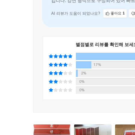
킵니다. 강연 형식으로 구성되어 있어 빠르
철저하게 기획된 대중 인문교양서
---「에필로그」중에서
AI 리뷰가 도움이 되었나요?
좋아요
1
최근 역사에 대한 콘텐츠가 다시 쏟아져 나오는 
바뀌었을지라도 그들의 정책과 역할은 국민들의 삶
주었고, 420여 년 전 선조는 전쟁이 나자 백
평가하는 안목'과 '미래를 바라보는 혜안'을 얻을 
별점별로 리뷰를 확인해 보세
독자들에게 안성맞춤이다. 학생부터 성인까지 모두가
17%
2%
0%
0%