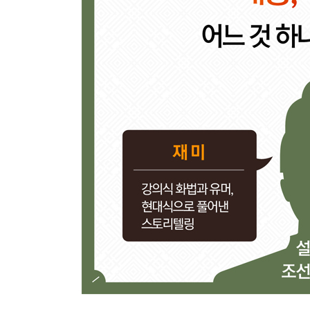
도망간 고양이. 백성을 버리고 도망간 임금·277
- 조선 최초의 방계 출신 임금, 선조
- 임진왜란 발발 1년 전! 조선은 무엇을 했는가?
- 임진왜란에서 일본이 질 수밖에 없었던 3가지 이
【 제15대 광해군 】
억울한 호랑이. 백성을 사랑한 전쟁의 영웅·303
- 명나라와 후금 사이에서 이유 있는 양다리
- 어머니를 폐하고 동생을 죽일 수밖에 없었던 광해
【 제16대 인조 】
무릎 꿇은 호랑이. 오랑캐에게 사죄한 임금·321
- 친명배금이 일으킨 2차례의 전쟁
- 인조 맏아들 소현세자, 의문의 죽음 속 진실은?
【 제17대 효종 】
와신상담 호랑이. 북벌로 아버지의 치욕을 씻으려 했