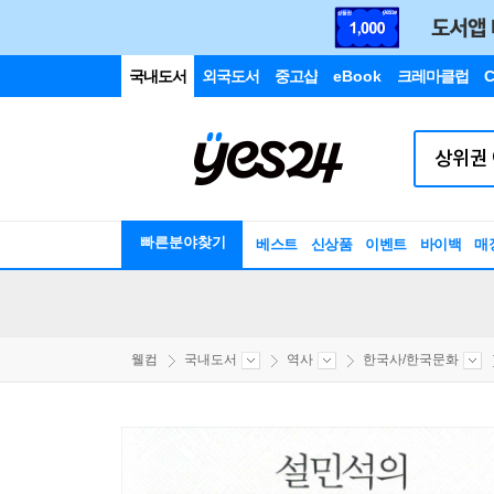
국내도서
외국도서
중고샵
eBook
크레마클럽
C
빠른분야찾기
베스트
신상품
이벤트
바이백
매
웰컴
국내도서
역사
한국사/한국문화