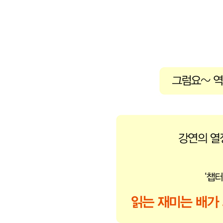
- 동생 연잉군(영조)이 올린 게장과 감, 그리고 경종
【 제21대 영조 】
최장수 호랑이. 조선 최초의 천민 출신 임금·389
- 영조 曰, “나는 형님을 독살하지 않았다! 이것들아!
- 탕평비를 세우며 조선의 중흥을 이끈 정책들은?
- 아들 사도세자를 뒤주에 가두어 죽여 버린 비운의 
【 제22대 정조 】
완벽한 호랑이. 백성들과 소통하기 위해 힘쓴 임금·4
- 역적의 아들, 애민군주가 되다
- 지덕체를 모두 갖춘 임금, 정조
- 아버지 사도세자를 그리며 수원 화성을 축성하다
【 제23대 순조 】
무능한 호랑이. 수렴청정에 휘둘린 허수아비 임금·4
- 순조의 증조할머니 정순왕후, 정치적 야욕을 드
- 정약용이 18년 동안 귀양살이를 하게 된 까닭