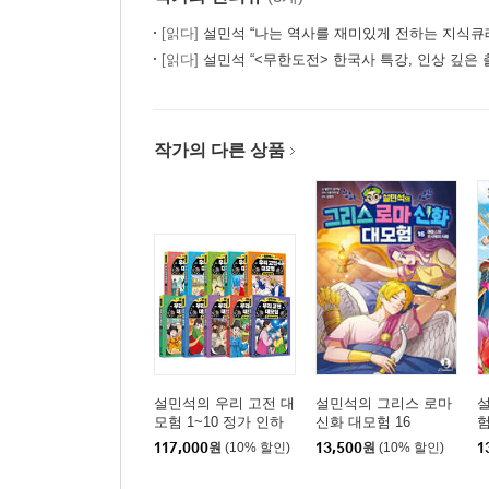
[읽다]
설민석 “나는 역사를 재미있게 전하는 지식큐
[읽다]
설민석 “<무한도전> 한국사 특강, 인상 깊은 
작가의 다른 상품
설민석의 우리 고전 대
설민석의 그리스 로마
모험 1~10 정가 인하
신화 대모험 16
험
세트
117,000
원
(10% 할인)
13,500
원
(10% 할인)
1