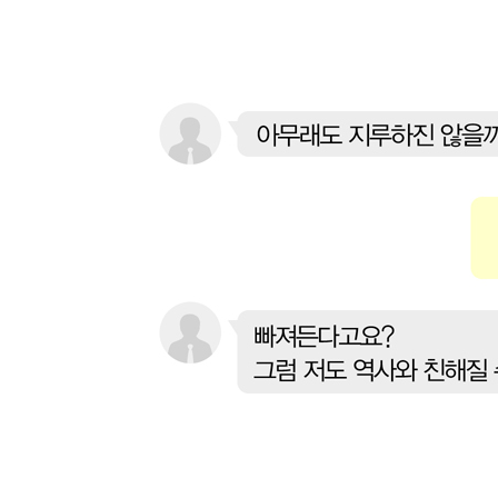
- 청룡언월도를 휘두르며 북벌을 꿈꾸다
- 제주도에 표류한 네덜란드인을 붙잡은 조선의 사
【 제18대 현종 】
힘없는 호랑이. 조선 최고의 논쟁, 예송논쟁의 중심에
- 의복을 둘러싼 정치적 갈등에 휘말린 현종
- 시대의 로맨티시스트? 부인이 단 한 명뿐인 조선의
【 제19대 숙종 】
금수저 호랑이. 장자 프리미엄의 끝판왕·359
- 소년 군주 숙종, 정치 9단 송시열을 누르다
- 3차례의 환국으로 숙종이 얻은 왕권강화
- 실록이 인정한 조선 최고의 미녀, 장희빈
【 제20대 경종 】
병약한 호랑이. 장희빈의 아들로 태어난 비운의 임금·
- 힘이 없는 임금의 험난한 왕위 지키기