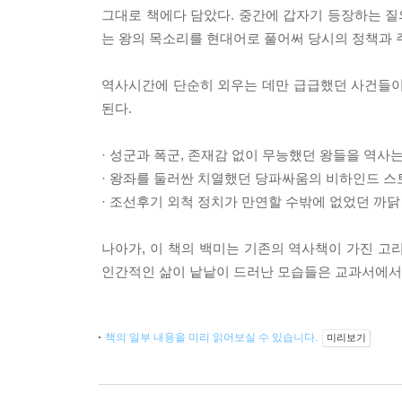
그대로 책에다 담았다. 중간에 갑자기 등장하는 질
는 왕의 목소리를 현대어로 풀어써 당시의 정책과 
역사시간에 단순히 외우는 데만 급급했던 사건들이
된다.
· 성군과 폭군, 존재감 없이 무능했던 왕들을 역사
· 왕좌를 둘러싼 치열했던 당파싸움의 비하인드 스
· 조선후기 외척 정치가 만연할 수밖에 없었던 까닭
나아가, 이 책의 백미는 기존의 역사책이 가진 고
인간적인 삶이 낱낱이 드러난 모습들은 교과서에서는
책의 일부 내용을 미리 읽어보실 수 있습니다.
미리보기