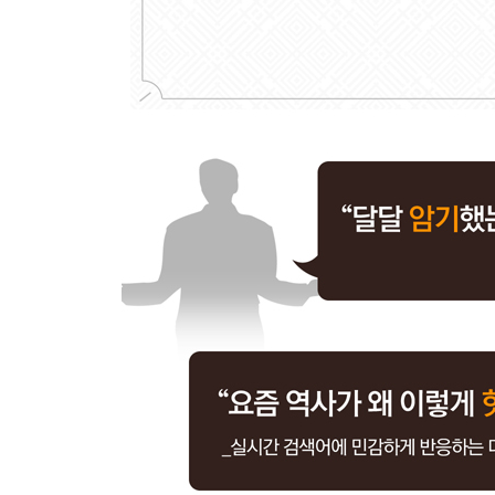
- 세조의 아내와 술! 그리고 불교 사랑
【 제8대 예종 】
단명한 호랑이. 12세에 아들을 낳은 임금·187
- 아버지 세조처럼 왕권강화를 꿈꿨던 임금
- 재위 1년 만의 갑작스러운 죽음, 예종을 죽게 한 
【 제9대 성종 】
모범생 호랑이. 조선 최고의 모범 임금·197
- 왕위 계승 서열 3위, 장인 한명회의 힘으로 왕이 
- 조선 고유의 법전, 경국대전을 완성하다
- 왕으로서는 100점! 남편으로서는 0점!이었던 성종
【 제10대 연산군 】
미친 호랑이. 조선 최고의 폭군·215
- 어머니 폐비 윤씨의 죽음을 알고도 복수의 칼날을
- 신하들의 입을 막고, 자신의 귀를 닫은 연산군
- 천 명의 기생과 ‘흥청망청’했던 임금