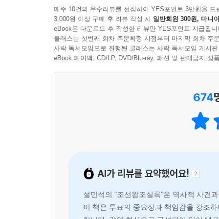
매주 10건의 우수리뷰를 선정하여 YES포인트 3만원을 드
문에 국고는 텅텅 비게 되고, 나라가 망할 지경까지 
3,000원 이상 구매 후 리뷰 작성 시
일반회원 300원, 마니아
『설민석의 조선왕조실록』은 27명의 조선의 왕들을
---「제10대 연산군」중에서
eBook은 다운로드 후 작성한 리뷰만 YES포인트 지급됩니
간결함과 재치 있는 말투를 구어체 그대로 책에다
클래스는 첫번째 회차 주문확정 시점부터 마지막 회차 주문
느낌을 들게 한다. 또한 실록에 등장하는 왕의 
사락 독서모임으로 진행된 클래스는 사락 독서모임 게시판
왜군이 한양으로 쭉쭉 침입해오고 있는 가운데, 한
도움이 된다.
eBook 페이백, CD/LP, DVD/Blu-ray, 패션 및 판매금
몸을 보전하기 위해 한양을 떠나 개성으로, 평양으
만, 선조의 행동은 일본이 전혀 상상하지 못했던 
역사시간에 단순히 외우는 데만 급급했던 사건들
지, 절대 자기 성을 버리고 도망가지 않거든요. 왕
674
정리된다.
자식인 백성을 버리고 자기만 살려고 도망을 치다
도 함께 활활 불태웠습니다.
· 성군과 폭군, 존재감 없이 무능했던 왕들을 역사
---「제14대 선조」중에서
· 왕좌를 둘러싼 치열했던 당파싸움의 비하인드 스
· 조선후기 외척 정치가 만연할 수밖에 없었던 까닭
그런데 문제는 조선은 백성들이 직접 왕을 뽑을 권리가
성계의 후손들’만이 계승할 수 있었으니까요. 결국
AI가 리뷰를 요약했어요!
나아가, 이 책의 백미는 기존의 역사책이 가진 고
만나면 외척들이 판을 치는 세상에서 일생이 고달플 
인간적인 삶이 낱낱이 드러난 모습들은 교과서에서는
있는 소중한 투표권이 있습니다. 그렇다면 어떻게 
설민석의 "조선왕조실록"은 역사적 사건과
야 가능한 일일 겁니다. 우리 손으로 직접 세종을 선
이 책은 투표의 중요성과 책임감을 강조하며
학생부터 성인까지 모두에게,