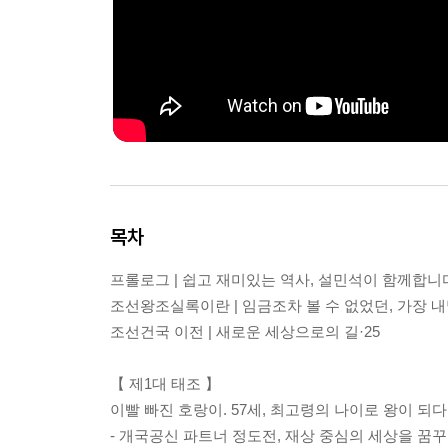
목차
프롤로그 | 쉽고 재미있는 역사, 설민석이 함께합니다
조선왕조실록이란 | 임금조차 볼 수 없었던, 가장 내
조선건국 이전 | 새로운 세상으로의 길·25
【 제1대 태조 】
이빨 빠진 호랑이. 57세, 최고령의 나이로 왕이 되다·
- 개국공신 파트너 정도전, 재상 중심의 세상을 꿈