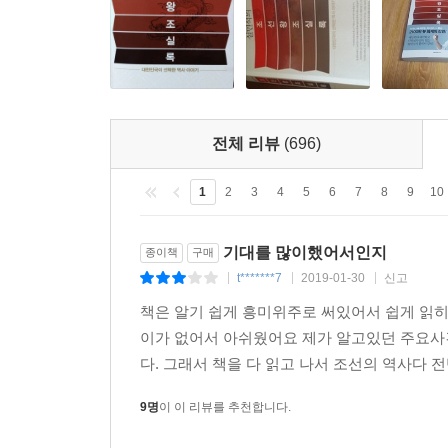
전체 리뷰
(696)
1
2
3
4
5
6
7
8
9
10
기대를 많이했어서인지
종이책
구매
t*******7
2019-01-30
신고
|
|
|
책은 알기 쉽게 흥미위주로 써있어서 쉽게 읽히
이가 없어서 아쉬웠어요 제가 알고있던 주요
다. 그래서 책을 다 읽고 나서 조선의 역사다 
9명
이 이 리뷰를 추천합니다.