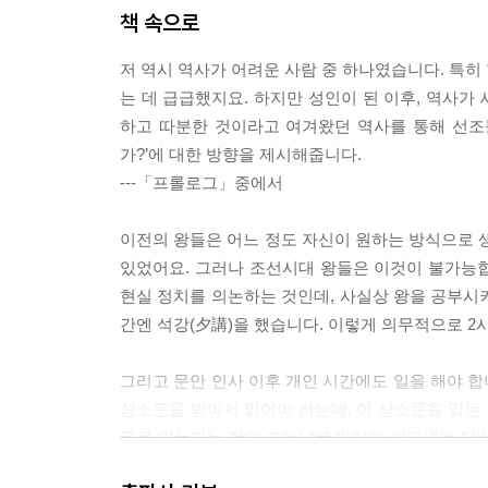
태조는 ‘이빨 빠진’ 호랑이로, 또 세종은 ‘위대한
책 속으로
표현되어 있을까? 나만의 단어로 별명을 붙여 조선
저 역시 역사가 어려운 사람 중 하나였습니다. 특히
는 데 급급했지요. 하지만 성인이 된 이후, 역사가
하고 따분한 것이라고 여겨왔던 역사를 통해 선조들
가?’에 대한 방향을 제시해줍니다.
---「프롤로그」중에서
이전의 왕들은 어느 정도 자신이 원하는 방식으로 생
있었어요. 그러나 조선시대 왕들은 이것이 불가능
현실 정치를 의논하는 것인데, 사실상 왕을 공부시키
간엔 석강(夕講)을 했습니다. 이렇게 의무적으로 2
그리고 문안 인사 이후 개인 시간에도 일을 해야 
상소문을 받아서 읽어야 하는데, 이 상소문을 읽는
문을 읽는다는 것은 오늘날로 따지면 인터넷에 달린 
달린 악플을 줄줄이 읽으면 잠이 잘 올까요? 정말 