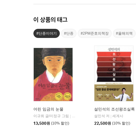
이 상품의 태그
#단종이야기
#단종
#2PM준호의책장
#올해의책
어린 임금의 눈물
설민석의 조선왕조실록
이규희 글/이정규 그림
파랑새어린이
설민석 저
세계사
|
|
13,500
원
(10% 할인)
22,500
원
(10% 할인)