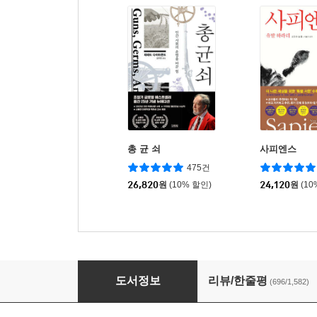
총 균 쇠
사피엔스
475건
26,820
원
(10% 할인)
24,120
원
(10
설민석의 조선왕조실록
도서정보
리뷰/한줄평
(696/1,582)