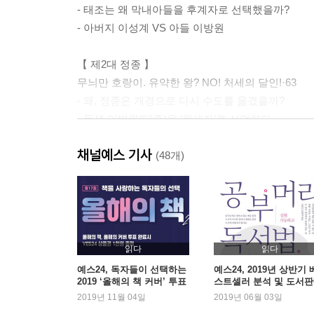
- 태조는 왜 막내아들을 후계자로 선택했을까?
- 아버지 이성계 VS 아들 이방원
【 제2대 정종 】
무늬만 호랑이. 유약한 왕? NO! 처세의 달인!·63
- 왜, 정종은 개경으로 다시 수도를 옮겼을까?
- 동생 이방원(태종)을 ‘왕세자’로 선언하다
- 이방원(태종)도 부러워한 정종의 유유자적한 말년
채널예스 기사
(48개)
【 제3대 태종 】
진짜 호랑이. 조선 유일! 과거에 합격한 임금? 왕권을
- 피로 잡은 왕좌, 참된 왕권을 선보이다
- 자발적인 의지로 왕위에서 내려온 유일한 임금
읽다
읽다
【 제4대 세종 】
예스24, 독자들이 선택하는
예스24, 2019년 상반기 
2019 ‘올해의 책 커버’ 투표
스트셀러 분석 및 도서
위대한 호랑이. 백성의, 백성에 의한, 백성을 위한 임
실시
동향 발표
2019년 11월 04일
2019년 06월 03일
- 노력하는 천재, 세종!