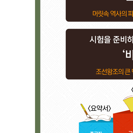
【 제27대 순종 대한제국 제2대 황제 】
나라 뺏긴 고양이. 병약했던 마지막 임금·847
- 독차(毒茶)를 마신 조선의 마지막 왕자
- 주인공이 참석하지 않은 황제 즉위식
에필로그 | 역사를 아는 당신, 현재가 다르게 보입니다
부록 1 | 조선을 배경으로 한 영화 목록·495
부록 2 | 조선을 배경으로 한 드라마 목록·497
부록 3 | 한눈으로 보는 인포그래픽·501