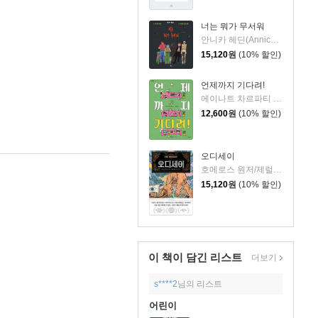
너는 뭐가 무서워
안니카 헤딘(Annica Hedin) 글/한나 클린타게 (Hanna Klinthage) 그림
15,120
원
(10% 할인)
언제까지 기다려!
에이나트 차르파티 글그림/정재원 역
12,600
원
(10% 할인)
오디세이
호메로스 원저/제럴딘 매코크런 글/김재용 역/장시은 감수
15,120
원
(10% 할인)
이 책이 담긴
리스트
더보기
s****2
님의 리스트
어린이