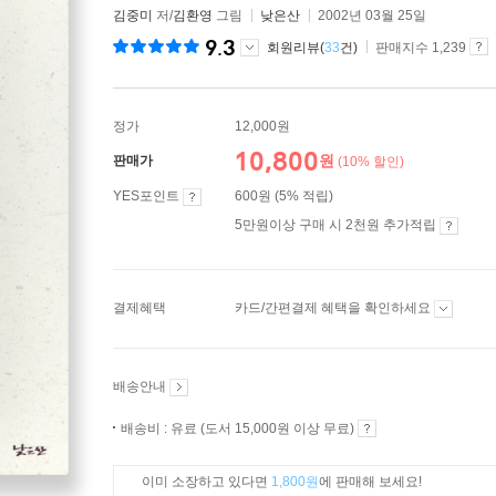
김중미
저/
김환영
그림
낮은산
2002년 03월 25일
9.3
회원리뷰(
33
건)
판매지수 1,239
정가
12,000원
10,800
원
판매가
(10% 할인)
YES포인트
600원 (5% 적립)
5만원이상 구매 시 2천원 추가적립
결제혜택
카드/간편결제 혜택을 확인하세요
배송안내
배송비 : 유료 (도서 15,000원 이상 무료)
이미 소장하고 있다면
1,800원
에 판매해 보세요!