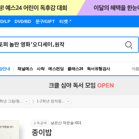
D/LP
DVD/BD
문구
/GIFT
티켓
장안내
채널예스
사락
예스펀딩
클래스24
독서유형검사
여
RBTI Lab
독서유형검사
크클 심야 독서 모임
OPEN
2학년 그림/동...
1-2학년 창작동...
낮은산 작은숲-001
소득공제
종이밥