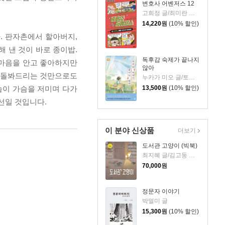
변호사 어벤저스 12
고희정 글/최미란 그림/신주영 감수
14,220
원
(10% 할인)
 판자촌에서 할아버지,
 낸 것이 바로 종이밥.
독후감 숙제가 끝나지
 마음을 안고 좋아하지만
않아
를 돌봐드리는 것만으로도
누카가 미오 글/토티 그림/김지영 역
13,500
원
(10% 할인)
습이 가슴을 저미며 다가
선일 것입니다.
이 분야 신상품
더보기
도서관 고양이 (빅북)
최지혜 글/김고둥 그림
70,000
원
정문자 이야기
박멀미 글
15,300
원
(10% 할인)