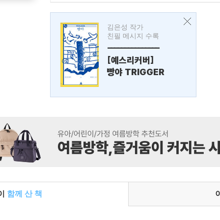
김은성 작가
친필 메시지 수록
---------------
[예스리커버]
빵야 TRIGGER
들이
함께 산 책