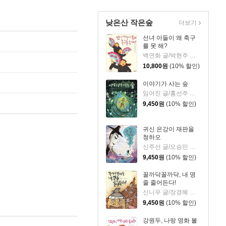
낮은산 작은숲
더보기
선녀 아들이 왜 축구
를 못 해?
백연화 글/박현주 그림
10,800
원
(10% 할인)
이야기가 사는 숲
임어진 글/홍선주 그림
9,450
원
(10% 할인)
귀신 은강이 재판을
청하오
신주선 글/오승민 그림
9,450
원
(10% 할인)
꼴까닥꼴까닥, 내 명
줄 줄어든다!
신니우 글/장경혜 그림
9,450
원
(10% 할인)
강원두, 나랑 영화 볼