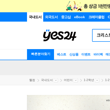
국내도서
외국도서
중고샵
eBook
크레마클럽
C
빠른분야찾기
베스트
신상품
이벤트
바이백
매
웰컴
국내도서
어린이
1-2학년
1-