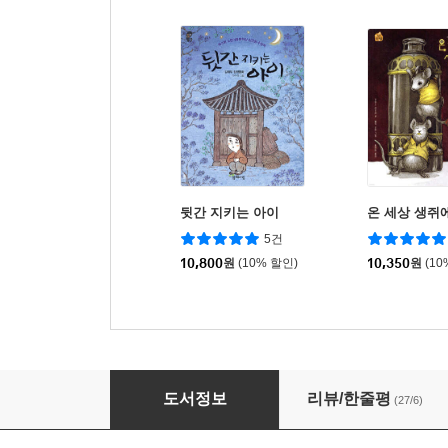
뒷간 지키는 아이
온 세상 생쥐
5건
10,800
원
(10% 할인)
10,350
원
(10
종이밥
도서정보
리뷰/한줄평
(27/6)