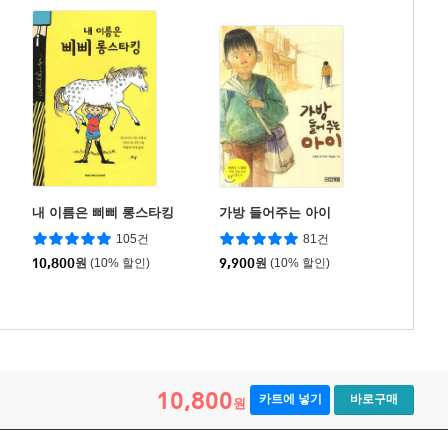
내 이름은 삐삐 롱스타킹
가방 들어주는 아이
105건
81건
10,800
원
(10% 할인)
9,900
원
(10% 할인)
10,800
카트에 넣기
바로구매
원