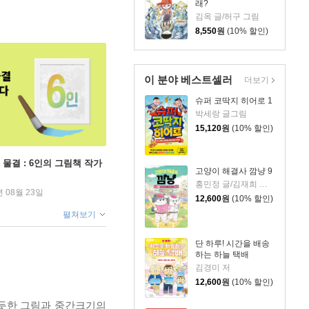
래?
김옥 글/허구 그림
8,550
원
(10% 할인)
이 분야 베스트셀러
더보기
슈퍼 코딱지 히어로 1
박세랑 글그림
15,120
원
(10% 할인)
 물결 : 6인의 그림책 작가
고양이 해결사 깜냥 9
홍민정 글/김재희 그림
년 08월 23일
12,600
원
(10% 할인)
펼쳐보기
단 하루! 시간을 배송
하는 하늘 택배
김경미 저
12,600
원
(10% 할인)
 듯한 그림과 중간크기의