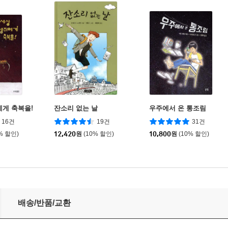
에게 축복을!
잔소리 없는 날
우주에서 온 통조림
16건
19건
31건
% 할인)
12,420
원
(10% 할인)
10,800
원
(10% 할인)
배송/반품/교환