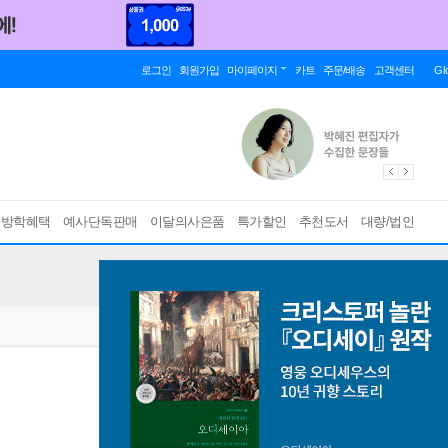
로그인
회원가입
마이페이지
카트
주문/배송
고객센터
Gl
름방학혜택
예사단독판매
이달의사은품
특가할인
추천도서
대량/법인