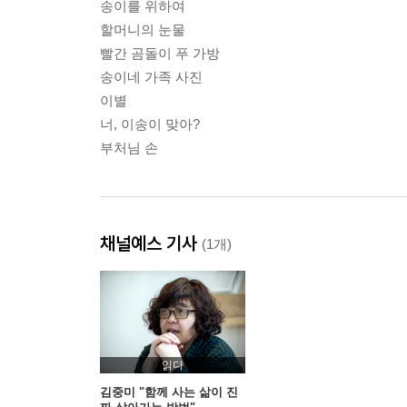
송이를 위하여
할머니의 눈물
빨간 곰돌이 푸 가방
송이네 가족 사진
이별
너, 이송이 맞아?
부처님 손
채널예스 기사
(1개)
읽다
김중미 "함께 사는 삶이 진