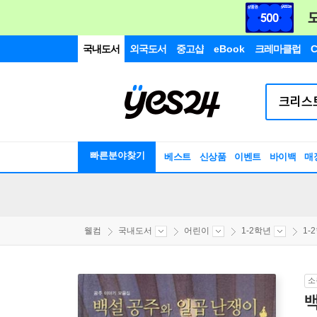
국내도서
외국도서
중고샵
eBook
크레마클럽
C
빠른분야찾기
베스트
신상품
이벤트
바이백
매
웰컴
국내도서
어린이
1-2학년
1-
소