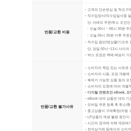
고객의 단순변심 및 착오구
직수입양서/직수입일서중 일
단, 아래의 주문/취소 조건인
오늘 00시 ~ 06시 30분 
반품/교환 비용
오늘 06시 30분 이후 주문
직수입 음반/영상물/기프트 
단, 당일 00시~13시 사이
박스 포장은 택배 배송이 가
소비자의 책임 있는 사유로 
소비자의 사용, 포장 개봉에 
복제가 가능한 상품 등의 포장을 
소비자의 요청에 따라 개별
디지털 컨텐츠인 eBook, 
eBook 대여 상품은 대여 기
모바일 쿠폰 등록 후 취소/환
반품/교환 불가사유
중고상품이 구매확정(자동 
LP상품의 재생 불량 원인이 기
시간의 경과에 의해 재판매가
전자상거래 등에서의 소비자