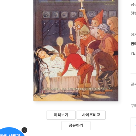
공
첫
정
판
Y
결
구
미리보기
사이즈비교
공유하기