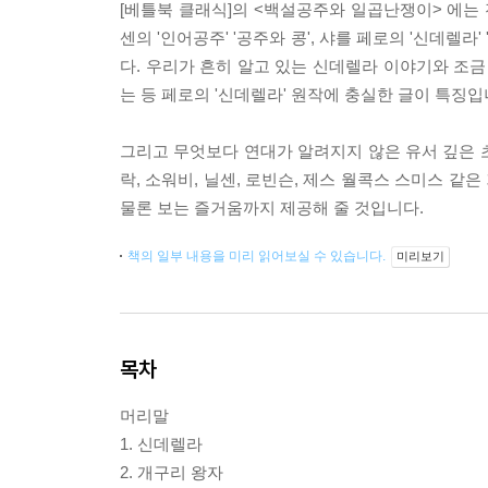
[베틀북 클래식]의 <백설공주와 일곱난쟁이> 에는 
센의 '인어공주' '공주와 콩', 샤를 페로의 '신데렐라
다. 우리가 흔히 알고 있는 신데렐라 이야기와 조금
는 등 페로의 '신데렐라' 원작에 충실한 글이 특징입
그리고 무엇보다 연대가 알려지지 않은 유서 깊은 초
락, 소워비, 닐센, 로빈슨, 제스 월콕스 스미스 
물론 보는 즐거움까지 제공해 줄 것입니다.
책의 일부 내용을 미리 읽어보실 수 있습니다.
미리보기
목차
머리말
1. 신데렐라
2. 개구리 왕자