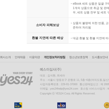
eBook 세트 상품은 일괄 
1개의 상품으로 취급 및 판매
우, 세트 상품 전부 및 세트
상품의 불량에 의한 반품, 교
소비자 피해보상
준하여 처리됨
환불 지연에 따른 배상
대금 환불 및 환불 지연에 
회사소개
인재채용
이용약관
개인정보처리방침
청소년보호정책
도서홍보안내
대표 : 김석환, 최세라
주소 : 서울시 영등포구 은행로 11, 5층~6층(여의도동,일신
사업자등록번호 : 229-81-37000 통신판매업신고 : 제 200
이메일 : yes24help@yes24.com 호스팅 서비스사업자 :
Copyright ⓒ YES24 Corp. All Rights Reserved.