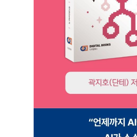
_Day 17_4.3.3_구글 서비스 연동 ③: 시험 점수 
4.4 메신저 연동
_Day 18_4.4.1_메신저 연동 ①: 매일 영어회화 
_Day 19_4.4.2_메신저 연동 ②: Slack 날씨 조회
CHAPTER 05. AI 에이전트 워크플로 4가지
5.1 LLM 노드 & AI 에이전트 기초
_Day 20_5.1.1_LLM 노드 기본 활용법 - AI로 회
_Day 21_5.1.2_AI 에이전트 노드로 만드는 초간단
5.2 MCP & 전용 AI 노드 활용
_Day 22_5.1.3_MCP 클라이언트 노드로 도구 확
_Day 23_5.1.4_전용 AI 노드 - 쇼츠 스크립트 자동
CHAPTER 06. 비즈니스 자동화 프로젝트 TOP 3