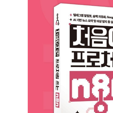
_Day 08_3.2.1_트리거 노드
_Day 09_3.2.2_액션 노드
_Day 10_3.2.3_흐름제어 노드
CHAPTER 04. 실전! 기본 워크플로 9가지
4.1 n8n 기본 기능 & API 연동
_Day 11_4.1.1_n8n 기본 기능 - 직원 온보딩 체
_Day 12_4.1.2_API 연동 기초 - 나이스 급식 정보
4.2 데이터베이스 연동
_Day 13_4.2.1_내장 데이터베이스 - n8n Data Ta
_Day 14_4.2.2 _외부 데이터베이스 - Notion에 
4.3 구글 서비스 연동
_Day 15_4.3.1_구글 서비스 연동 ①: 긴급 작업 
_Day 16_4.3.2_구글 서비스 연동 ②: 폼 응답 즉