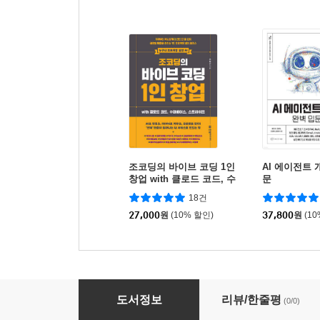
조코딩의 바이브 코딩 1인
AI 에이전트 
창업 with 클로드 코드, 수
문
파베이스, 스트라이프
18건
27,000
원
(10% 할인)
37,800
원
(1
처음이지만 프로처럼 쓰는 n8n
도서정보
리뷰/한줄평
(0/0)