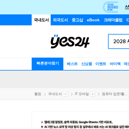
국내도서
외국도서
중고샵
eBook
크레마클럽
C
빠른분야찾기
베스트
신상품
이벤트
바이백
매
웰컴
국내도서
IT 모바일
컴퓨터 입문/활...