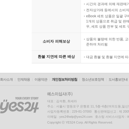
시간의 경과에 의해 재판매가
전자상거래 등에서의 소비자
eBook 세트 상품은 일괄 
1개의 상품으로 취급 및 판매
우, 세트 상품 전부 및 세트
상품의 불량에 의한 반품, 교
소비자 피해보상
준하여 처리됨
환불 지연에 따른 배상
대금 환불 및 환불 지연에 
회사소개
인재채용
이용약관
개인정보처리방침
청소년보호정책
도서홍보안내
대표 : 김석환, 최세라
주소 : 서울시 영등포구 은행로 11, 5층~6층(여의도동,일신
사업자등록번호 : 229-81-37000 통신판매업신고 : 제 200
이메일 : yes24help@yes24.com 호스팅 서비스사업자 :
Copyright ⓒ YES24 Corp. All Rights Reserved.