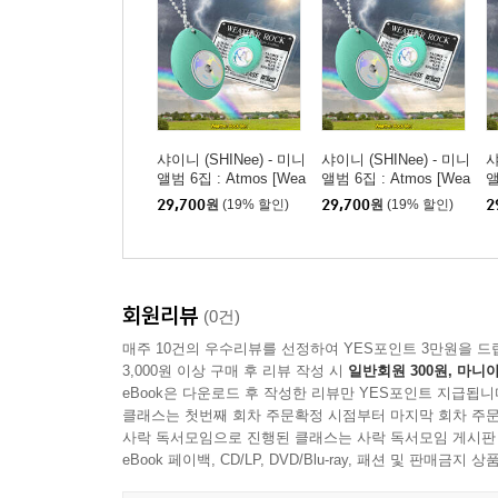
샤이니 (SHINee) - 미니
샤이니 (SHINee) - 미니
샤
앨범 6집 : Atmos [Wea
앨범 6집 : Atmos [Wea
앨
ther Rock Ver.](스마트
ther Rock Ver.](스마트
t
29,700
원
(19% 할인)
29,700
원
(19% 할인)
2
앨범) [TAEMIN ver.]
앨범) [MINHO ver.]
앨
회원리뷰
(0건)
매주 10건의 우수리뷰를 선정하여 YES포인트 3만원을 드
3,000원 이상 구매 후 리뷰 작성 시
일반회원 300원, 마니아
eBook은 다운로드 후 작성한 리뷰만 YES포인트 지급됩니
클래스는 첫번째 회차 주문확정 시점부터 마지막 회차 주문
사락 독서모임으로 진행된 클래스는 사락 독서모임 게시판
eBook 페이백, CD/LP, DVD/Blu-ray, 패션 및 판매금