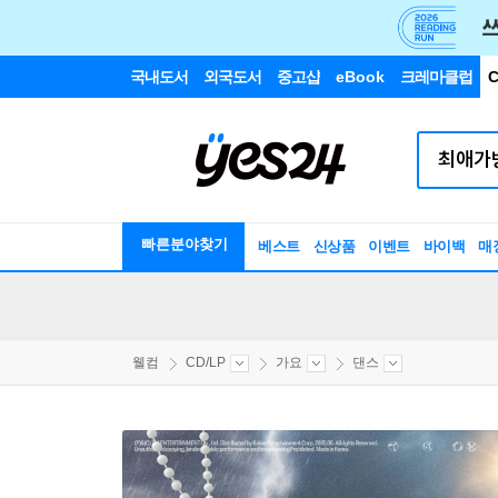
국내도서
외국도서
중고샵
eBook
크레마클럽
C
빠른분야찾기
베스트
신상품
이벤트
바이백
매
웰컴
CD/LP
가요
댄스