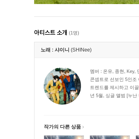
아티스트 소개
(1명)
노래 :
샤이니
(SHINee)
멤버 : 온유, 종현, Ke
콘셉트로 선보인 5인조 
트렌드를 제시하고 이끌어
년 5월, 싱글 앨범 [누난 너
작가의 다른 상품