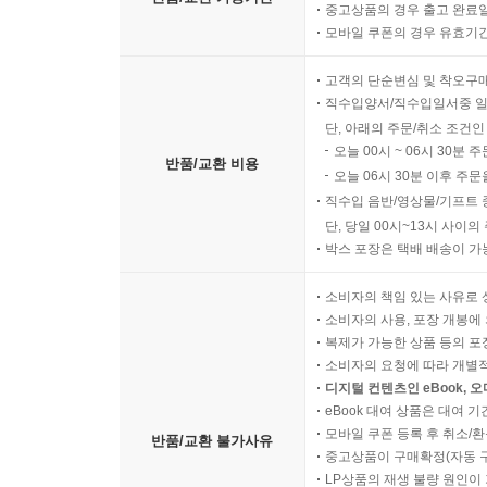
중고상품의 경우 출고 완료일
모바일 쿠폰의 경우 유효기간(
고객의 단순변심 및 착오구
직수입양서/직수입일서중 일
단, 아래의 주문/취소 조건인
오늘 00시 ~ 06시 30분 
반품/교환 비용
오늘 06시 30분 이후 주문
직수입 음반/영상물/기프트 
단, 당일 00시~13시 사이
박스 포장은 택배 배송이 가
소비자의 책임 있는 사유로 
소비자의 사용, 포장 개봉에 
복제가 가능한 상품 등의 포장을 
소비자의 요청에 따라 개별
디지털 컨텐츠인 eBook, 
eBook 대여 상품은 대여 기
모바일 쿠폰 등록 후 취소/환
반품/교환 불가사유
중고상품이 구매확정(자동 
LP상품의 재생 불량 원인이 기