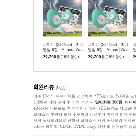
샤이니 (SHINee) - 미니
샤이니 (SHINee) - 미니
샤
앨범 6집 : Atmos [Wea
앨범 6집 : Atmos [Wea
앨
ther Rock Ver.](스마트
ther Rock Ver.](스마트
t
29,700
원
(19% 할인)
29,700
원
(19% 할인)
2
앨범) [TAEMIN ver.]
앨범) [MINHO ver.]
앨
회원리뷰
(0건)
매주 10건의 우수리뷰를 선정하여 YES포인트 3만원을 드
3,000원 이상 구매 후 리뷰 작성 시
일반회원 300원, 마니아
eBook은 다운로드 후 작성한 리뷰만 YES포인트 지급됩니
클래스는 첫번째 회차 주문확정 시점부터 마지막 회차 주문
사락 독서모임으로 진행된 클래스는 사락 독서모임 게시판
eBook 페이백, CD/LP, DVD/Blu-ray, 패션 및 판매금