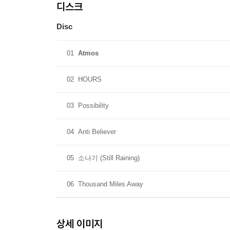
디스크
Disc
01
Atmos
02
HOURS
03
Possibility
04
Anti Believer
05
소나기 (Still Raining)
06
Thousand Miles Away
상세 이미지