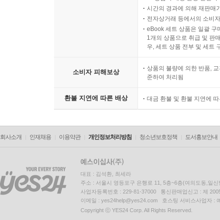
시간의 경과에 의해 재판매가
전자상거래 등에서의 소비자
eBook 세트 상품은 일괄 
1개의 상품으로 취급 및 판매
우, 세트 상품 전부 및 세트
상품의 불량에 의한 반품, 교
소비자 피해보상
준하여 처리됨
환불 지연에 따른 배상
대금 환불 및 환불 지연에 
회사소개
인재채용
이용약관
개인정보처리방침
청소년보호정책
도서홍보안내
대표 : 김석환, 최세라
주소 : 서울시 영등포구 은행로 11, 5층~6층(여의도동,일신
사업자등록번호 : 229-81-37000 통신판매업신고 : 제 200
이메일 : yes24help@yes24.com 호스팅 서비스사업자 :
Copyright ⓒ YES24 Corp. All Rights Reserved.