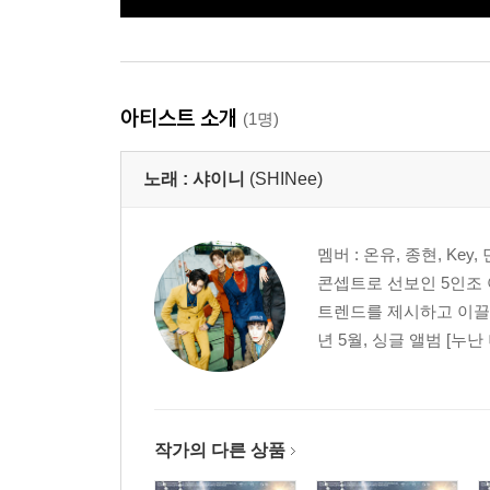
아티스트 소개
(1명)
노래 :
샤이니
(SHINee)
멤버 : 온유, 종현, Ke
콘셉트로 선보인 5인조 
트렌드를 제시하고 이끌어
년 5월, 싱글 앨범 [누난 너
작가의 다른 상품