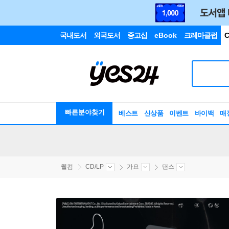
국내도서
외국도서
중고샵
eBook
크레마클럽
C
빠른분야찾기
베스트
신상품
이벤트
바이백
매
웰컴
CD/LP
가요
댄스