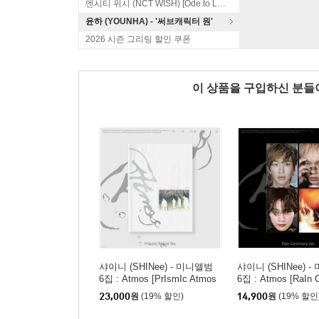
엔시티 위시 (NCT WISH) [Ode to Love]
윤하 (YOUNHA) - '써브캐릭터 원'
2026 시즌 그리팅 할인 쿠폰
이 상품을 구입하신 분
샤이니 (SHINee) - 미니앨범
샤이니 (SHINee) 
6집 : Atmos [PrIsmIc Atmos
6집 : Atmos [RaIn 
Ver.]
Ver.][TAEMIN]
23,000
원
(19% 할인)
14,900
원
(19% 할인