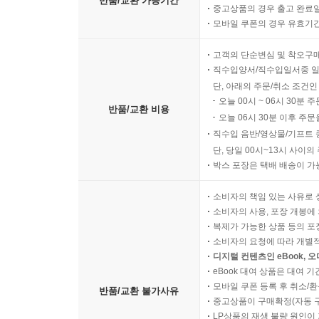
반품/교환 가능기간
중고상품의 경우 출고 완료일
모바일 쿠폰의 경우 유효기간(
고객의 단순변심 및 착오구
직수입양서/직수입일서중 일
단, 아래의 주문/취소 조건인
오늘 00시 ~ 06시 30분 
반품/교환 비용
오늘 06시 30분 이후 주문
직수입 음반/영상물/기프트 
단, 당일 00시~13시 사이
박스 포장은 택배 배송이 가
소비자의 책임 있는 사유로 
소비자의 사용, 포장 개봉에 
복제가 가능한 상품 등의 포장을 
소비자의 요청에 따라 개별
디지털 컨텐츠인 eBook, 
eBook 대여 상품은 대여 기
모바일 쿠폰 등록 후 취소/환
반품/교환 불가사유
중고상품이 구매확정(자동 
LP상품의 재생 불량 원인이 기