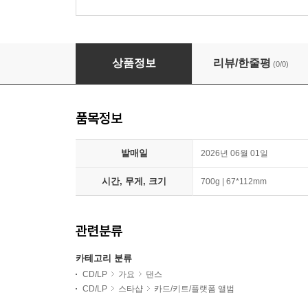
샤이니 (SHINee) - 미니앨범 6집 : Atmos [SMI
상품정보
리뷰/한줄평
(0/0)
품목정보
발매일
2026년 06월 01일
시간, 무게, 크기
700g | 67*112mm
관련분류
카테고리 분류
CD/LP
가요
댄스
CD/LP
스타샵
카드/키트/플랫폼 앨범