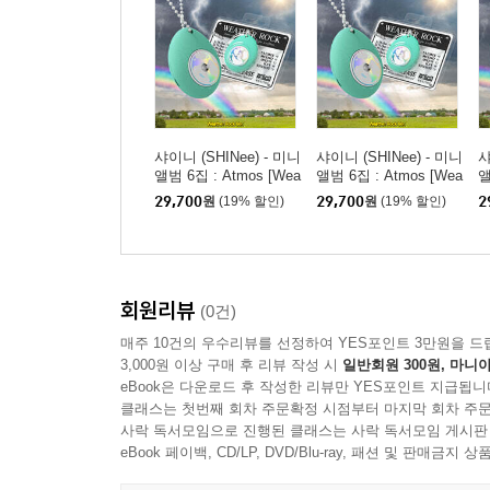
샤이니 (SHINee) - 미니
샤이니 (SHINee) - 미니
샤
앨범 6집 : Atmos [Wea
앨범 6집 : Atmos [Wea
앨
ther Rock Ver.](스마트
ther Rock Ver.](스마트
t
29,700
원
(19% 할인)
29,700
원
(19% 할인)
2
앨범) [TAEMIN ver.]
앨범) [MINHO ver.]
앨
회원리뷰
(0건)
매주 10건의 우수리뷰를 선정하여 YES포인트 3만원을 드
3,000원 이상 구매 후 리뷰 작성 시
일반회원 300원, 마니아
eBook은 다운로드 후 작성한 리뷰만 YES포인트 지급됩니
클래스는 첫번째 회차 주문확정 시점부터 마지막 회차 주문
사락 독서모임으로 진행된 클래스는 사락 독서모임 게시판
eBook 페이백, CD/LP, DVD/Blu-ray, 패션 및 판매금