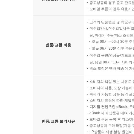
중고상품의 경우 출고 완료일
모바일 쿠폰의 경우 유효기간(
고객의 단순변심 및 착오구
직수입양서/직수입일서중 일
단, 아래의 주문/취소 조건인
오늘 00시 ~ 06시 30분 
반품/교환 비용
오늘 06시 30분 이후 주문
직수입 음반/영상물/기프트 
단, 당일 00시~13시 사이
박스 포장은 택배 배송이 가
소비자의 책임 있는 사유로 
소비자의 사용, 포장 개봉에 
복제가 가능한 상품 등의 포장을 
소비자의 요청에 따라 개별
디지털 컨텐츠인 eBook, 
eBook 대여 상품은 대여 기
모바일 쿠폰 등록 후 취소/환
반품/교환 불가사유
중고상품이 구매확정(자동 
LP상품의 재생 불량 원인이 기