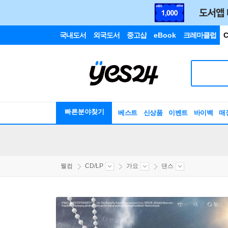
국내도서
외국도서
중고샵
eBook
크레마클럽
C
빠른분야찾기
베스트
신상품
이벤트
바이백
매
웰컴
CD/LP
가요
댄스