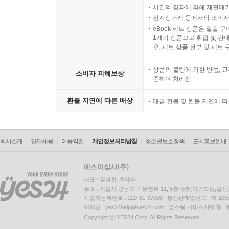
시간의 경과에 의해 재판매가
전자상거래 등에서의 소비자
eBook 세트 상품은 일괄 
1개의 상품으로 취급 및 판매
우, 세트 상품 전부 및 세트
상품의 불량에 의한 반품, 교
소비자 피해보상
준하여 처리됨
환불 지연에 따른 배상
대금 환불 및 환불 지연에 
회사소개
인재채용
이용약관
개인정보처리방침
청소년보호정책
도서홍보안내
대표 : 김석환, 최세라
주소 : 서울시 영등포구 은행로 11, 5층~6층(여의도동,일신
사업자등록번호 : 229-81-37000 통신판매업신고 : 제 200
이메일 : yes24help@yes24.com 호스팅 서비스사업자 :
Copyright ⓒ YES24 Corp. All Rights Reserved.