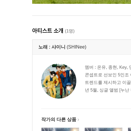
아티스트 소개
(1명)
노래 :
샤이니
(SHINee)
멤버 : 온유, 종현, Ke
콘셉트로 선보인 5인조 
트렌드를 제시하고 이끌어
년 5월, 싱글 앨범 [누난 너
작가의 다른 상품