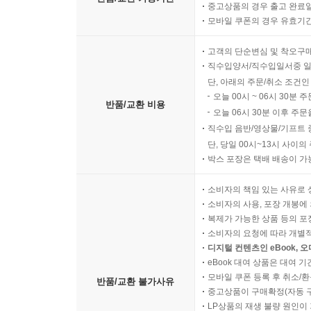
중고상품의 경우 출고 완료일
모바일 쿠폰의 경우 유효기간(
고객의 단순변심 및 착오구
직수입양서/직수입일서중 일
단, 아래의 주문/취소 조건인
오늘 00시 ~ 06시 30분 
반품/교환 비용
오늘 06시 30분 이후 주문
직수입 음반/영상물/기프트 
단, 당일 00시~13시 사이
박스 포장은 택배 배송이 가
소비자의 책임 있는 사유로 
소비자의 사용, 포장 개봉에 
복제가 가능한 상품 등의 포장을 
소비자의 요청에 따라 개별
디지털 컨텐츠인 eBook, 
eBook 대여 상품은 대여 기
모바일 쿠폰 등록 후 취소/환
반품/교환 불가사유
중고상품이 구매확정(자동 
LP상품의 재생 불량 원인이 기