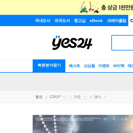
국내도서
외국도서
중고샵
eBook
크레마클럽
C
빠른분야찾기
베스트
신상품
이벤트
바이백
매
웰컴
CD/LP
가요
댄스