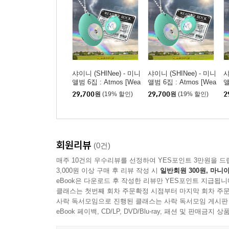
샤이니 (SHINee) - 미니
샤이니 (SHINee) - 미니
샤
앨범 6집 : Atmos [Wea
앨범 6집 : Atmos [Wea
앨
ther Rock Ver.](스마트
ther Rock Ver.](스마트
t
29,700
원
(19% 할인)
29,700
원
(19% 할인)
2
앨범) [MINHO ver.]
앨범) [KEY ver.]
앨
회원리뷰
(0건)
매주 10건의 우수리뷰를 선정하여 YES포인트 3만원을 드
3,000원 이상 구매 후 리뷰 작성 시
일반회원 300원, 마니아
eBook은 다운로드 후 작성한 리뷰만 YES포인트 지급됩니
클래스는 첫번째 회차 주문확정 시점부터 마지막 회차 주문
사락 독서모임으로 진행된 클래스는 사락 독서모임 게시판
eBook 페이백, CD/LP, DVD/Blu-ray, 패션 및 판매금