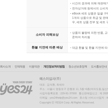
시간의 경과에 의해 재판매가
전자상거래 등에서의 소비자
eBook 세트 상품은 일괄 
1개의 상품으로 취급 및 판매
우, 세트 상품 전부 및 세트
상품의 불량에 의한 반품, 교
소비자 피해보상
준하여 처리됨
환불 지연에 따른 배상
대금 환불 및 환불 지연에 
회사소개
인재채용
이용약관
개인정보처리방침
청소년보호정책
도서홍보안내
대표 : 김석환, 최세라
주소 : 서울시 영등포구 은행로 11, 5층~6층(여의도동,일신
사업자등록번호 : 229-81-37000 통신판매업신고 : 제 200
이메일 : yes24help@yes24.com 호스팅 서비스사업자 :
Copyright ⓒ YES24 Corp. All Rights Reserved.