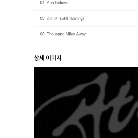
04
Anti Believer
05
소나기 (Still Raining)
06
Thousand Miles Away
상세 이미지