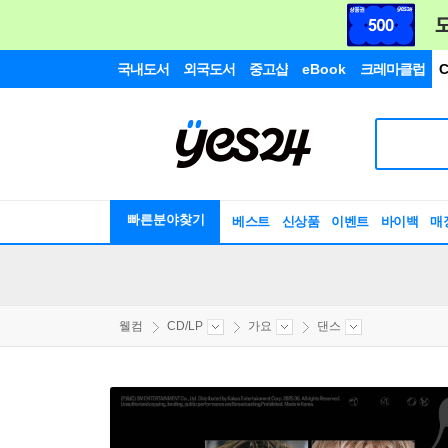
국내도서
외국도서
중고샵
eBook
크레마클럽
C
빠른분야찾기
베스트
신상품
이벤트
바이백
매
웰컴
CD/LP
가요
댄스