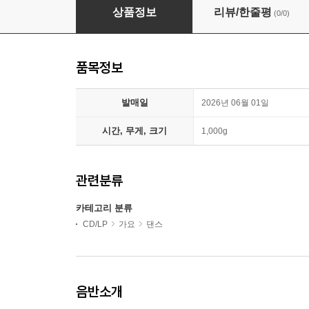
샤이니 (SHINee) - 미니앨범 6집 : Atmos [RaIn C
상품정보
리뷰/한줄평
(0/0)
품목정보
발매일
2026년 06월 01일
시간, 무게, 크기
1,000g
관련분류
카테고리 분류
CD/LP
가요
댄스
음반소개