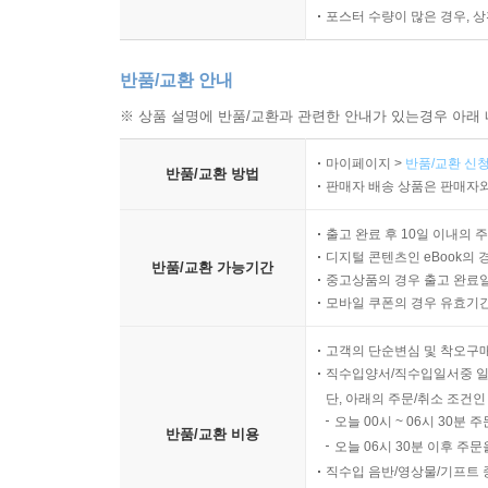
포스터 수량이 많은 경우, 
반품/교환 안내
※ 상품 설명에 반품/교환과 관련한 안내가 있는경우 아래 
마이페이지 >
반품/교환 신청
반품/교환 방법
판매자 배송 상품은 판매자와
출고 완료 후 10일 이내의 
디지털 콘텐츠인 eBook의 
반품/교환 가능기간
중고상품의 경우 출고 완료일
모바일 쿠폰의 경우 유효기간(
고객의 단순변심 및 착오구
직수입양서/직수입일서중 일
단, 아래의 주문/취소 조건인
오늘 00시 ~ 06시 30분 
반품/교환 비용
오늘 06시 30분 이후 주문
직수입 음반/영상물/기프트 