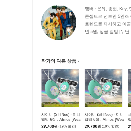
멤버 : 온유, 종현, Ke
콘셉트로 선보인 5인조 
트렌드를 제시하고 이끌어
년 5월, 싱글 앨범 [누난 너
작가의 다른 상품
샤이니 (SHINee) - 미니
샤이니 (SHINee) - 미니
샤
앨범 6집 : Atmos [Wea
앨범 6집 : Atmos [Wea
앨
ther Rock Ver.](스마트
ther Rock Ver.](스마트
t
29,700
원
(19% 할인)
29,700
원
(19% 할인)
2
앨범) [TAEMIN ver.]
앨범) [MINHO ver.]
앨