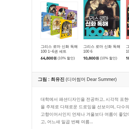
그리스 로마 신화 독해
그리스 로마 신화 독해
그
100 1~6권 세트
100 6
1
64,800
원
(10% 할인)
10,800
원
(10% 할인)
1
그림 :
최유진
(디어썸머 Dear Summer)
대학에서 패션디자인을 전공하고, 시각적 표현
을 주제로 다채로운 드로잉을 선보이며, 다수의
고향이어서인지 언제나 겨울보다 여름이 좋았다. 
고, 어느새 일곱 번째 여름...