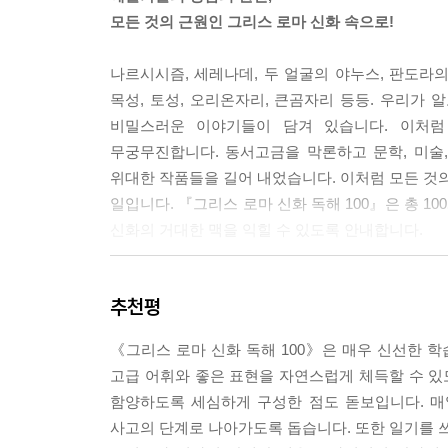
모든 것의 근원인 그리스 로마 신화 속으로!
나르시시즘, 세레나데, 두 얼굴의 야누스, 판도라의
목성, 토성, 오리온자리, 큰곰자리 등등. 우리가 
비밀스러운 이야기들이 담겨 있습니다. 이처럼
무궁무진합니다. 동서고금을 막론하고 문학, 미술
위대한 작품들을 길어 내었습니다. 이처럼 모든 것의
일입니다. 『그리스 로마 신화 독해 100』은 총 1
신화의 거대한 맥을 익힐 수 있도록 안내합니다.
하루 15분,
추천평
그리스 로마 신화의 인물과 배경지식 쏙쏙
독해와 어휘 실력 쑥쑥
《그리스 로마 신화 독해 100》은 매우 신선한 
고급 어휘와 좋은 표현을 자연스럽게 체득할 수 
『그리스 로마 신화 독해 100』은 6권으로 구성된 
함양하도록 세심하게 구성한 점도 돋보입니다. 매
편의 신화 이야기를 읽으며 인문·교양 지식을 쌓고
사고의 단계로 나아가도록 돕습니다. 또한 일기를 
하브루타 문제를 통해 다양한 관점에서 토론하는 