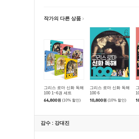
작가의 다른 상품
그리스 로마 신화 독해
그리스 로마 신화 독해
그
100 1~6권 세트
100 6
1
64,800
원
(10% 할인)
10,800
원
(10% 할인)
1
감수 :
강대진