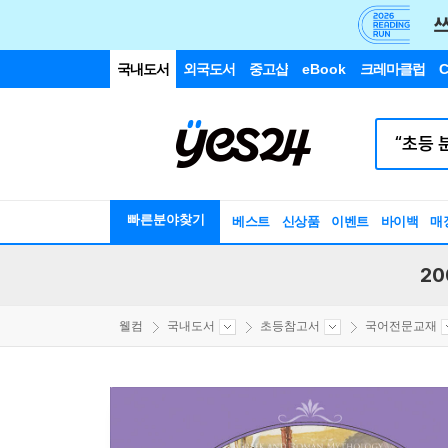
국내도서
외국도서
중고샵
eBook
크레마클럽
C
빠른분야찾기
베스트
신상품
이벤트
바이백
매
20
웰컴
국내도서
초등참고서
국어전문교재