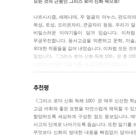
모든 것의 근원인 그리스 로마 신화 속으로!
나르시시즘, 세레나데, 두 얼굴의 야누스, 판도라의
목성, 토성, 오리온자리, 큰곰자리 등등. 우리가 
비밀스러운 이야기들이 담겨 있습니다. 이처럼
무궁무진합니다. 동서고금을 막론하고 문학, 미술
위대한 작품들을 길어 내었습니다. 이처럼 모든 것의
일입니다. 『그리스 로마 신화 독해 100』은 총 1
신화의 거대한 맥을 익힐 수 있도록 안내합니다.
하루 15분,
추천평
그리스 로마 신화의 인물과 배경지식 쏙쏙
독해와 어휘 실력 쑥쑥
《그리스 로마 신화 독해 100》은 매우 신선한 
고급 어휘와 좋은 표현을 자연스럽게 체득할 수 
『그리스 로마 신화 독해 100』은 6권으로 구성된 
함양하도록 세심하게 구성한 점도 돋보입니다. 매
편의 신화 이야기를 읽으며 인문·교양 지식을 쌓고
사고의 단계로 나아가도록 돕습니다. 또한 일기를 
하브루타 문제를 통해 다양한 관점에서 토론하는 
무엇보다 신화의 방대한 내용을 빠짐없이 담아내면
학습을 꾸준히 해 나갈 수 있습니다. 이 책은 신화