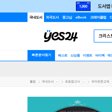
국내도서
외국도서
중고샵
eBook
크레마클럽
C
빠른분야찾기
베스트
신상품
이벤트
바이백
매
웰컴
국내도서
초등참고서
국어전문교재