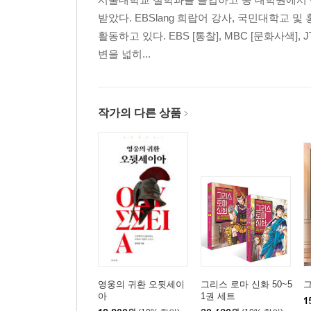
받았다. EBSlang 희랍어 강사, 국민대학
활동하고 있다. EBS [통찰], MBC [문화사색]
변을 넓히...
작가의 다른 상품
영웅의 귀환 오뒷세이
그리스 로마 신화 50~5
그
아
1권 세트
1