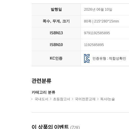
발행일
2026년 06월 10일
쪽수, 무게, 크기
80쪽 | 215*280*15mm
ISBN13
9791192585895
ISBN10
1192585895
KC인증
인증유형 : 적합성확인
관련분류
카테고리 분류
국내도서
초등참고서
국어전문교재
독서/논술
이 상품의 이벤트
(7개)