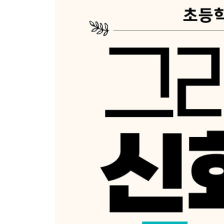
Day 13 익시온의 후예
Day 14 아타마스와 이노
Day 15 레안드로스, 불굴의 사랑
3주 어휘 학습 1, 2
4주
Day 16 리쿠르고스의 비참한 최후
Day 17 이카리오스의 억울한 죽음
Day 18 미다스의 황금 손
Day 19 신을 경멸한 에리식톤
Day 20 야누스를 속인 카르데아
4주 어휘 학습 1, 2
정답 & 하브루타 가이드
그리스 로마 신 이름 비교표(‘세번째행성’ 공식 카페