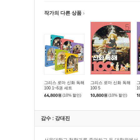
작가의 다른 상품
그리스 로마 신화 독해
그리스 로마 신화 독해
그
100 1~6권 세트
100 5
1
64,800
원
(10% 할인)
10,800
원
(10% 할인)
1
감수 :
강대진
서울대학교 철학과를 졸업하고 동 대학원에서 