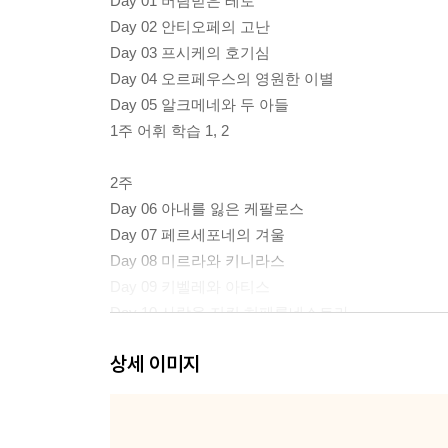
Day 01 버림받은 레토
Day 02 안티오페의 고난
Day 03 프시케의 호기심
Day 04 오르페우스의 영원한 이별
Day 05 알크메네와 두 아들
1주 어휘 학습 1, 2
2주
Day 06 아내를 잃은 케팔로스
Day 07 페르세포네의 겨울
Day 08 미르라와 키니라스
Day 09 키벨레와 아티스
Day 10 사랑을 지킨 히페름네스트라
2주 어휘 학습 1, 2
상세 이미지
3주
Day 11 자신을 사랑한 나르키소스
Day 12 비극의 연인, 피라모스와 티스베