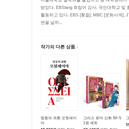
받았다. EBSlang 희랍어 강사, 국민대학
활동하고 있다. EBS [통찰], MBC [문화사색]
변을 넓히...
작가의 다른 상품
영웅의 귀환 오뒷세이
그리스 로마 신화 50~5
그
아
1권 세트
1