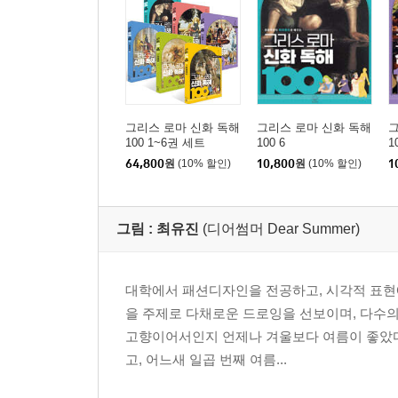
그리스 로마 신화 독해
그리스 로마 신화 독해
그
100 1~6권 세트
100 6
1
64,800
원
(10% 할인)
10,800
원
(10% 할인)
1
그림 :
최유진
(디어썸머 Dear Summer)
대학에서 패션디자인을 전공하고, 시각적 표현
을 주제로 다채로운 드로잉을 선보이며, 다수의
고향이어서인지 언제나 겨울보다 여름이 좋았다. 
고, 어느새 일곱 번째 여름...