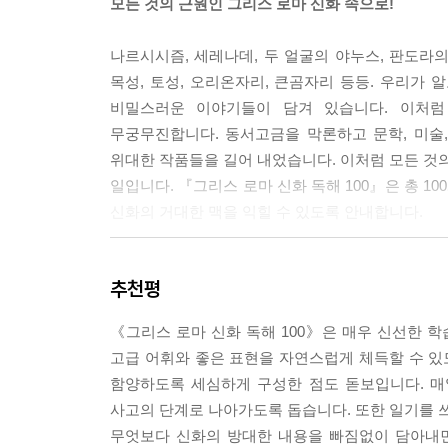
모든 것의 근원인 그리스 로마 신화 속으로!
나르시시즘, 세레나데, 두 얼굴의 야누스, 판도라의
목성, 토성, 오리온자리, 큰곰자리 등등. 우리가 
비밀스러운 이야기들이 담겨 있습니다. 이처럼
무궁무진합니다. 동서고금을 막론하고 문학, 미술
위대한 작품들을 길어 내었습니다. 이처럼 모든 것의
일입니다. 『그리스 로마 신화 독해 100』은 총 1
신화의 거대한 맥을 익힐 수 있도록 안내합니다.
하루 15분,
추천평
그리스 로마 신화의 인물과 배경지식 쏙쏙
독해와 어휘 실력 쑥쑥
《그리스 로마 신화 독해 100》은 매우 신선한 
고급 어휘와 좋은 표현을 자연스럽게 체득할 수 
『그리스 로마 신화 독해 100』은 6권으로 구성된 
함양하도록 세심하게 구성한 점도 돋보입니다. 매
편의 신화 이야기를 읽으며 인문·교양 지식을 쌓고
사고의 단계로 나아가도록 돕습니다. 또한 일기를 
하브루타 문제를 통해 다양한 관점에서 토론하는 
무엇보다 신화의 방대한 내용을 빠짐없이 담아내면
학습을 꾸준히 해 나갈 수 있습니다. 이 책은 신화