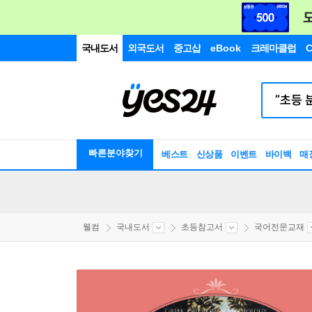
국내도서
외국도서
중고샵
eBook
크레마클럽
C
빠른분야찾기
베스트
신상품
이벤트
바이백
매
웰컴
국내도서
초등참고서
국어전문교재