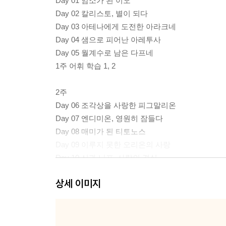
Day 01 암소가 된 이오
Day 02 칼리스토, 별이 되다
Day 03 아테나에게 도전한 아라크네
Day 04 샘으로 피어난 아레투사
Day 05 월계수로 남은 다프네
1주 어휘 학습 1, 2
2주
Day 06 조각상을 사랑한 피그말리온
Day 07 엔디미온, 영원히 잠들다
Day 08 매미가 된 티토노스
Day 09 이루지 못한 오리온의 사랑
Day 10 신과 님프, 사랑의 결실
2주 어휘 학습 1, 2
상세 이미지
3주
Day 11 갈대가 된 시링크스
Day 12 약속을 저버린 다프니스