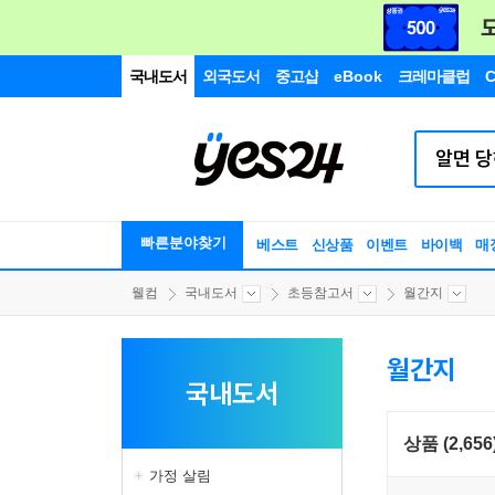
국내도서
외국도서
중고샵
eBook
크레마클럽
C
빠른분야찾기
베스트
신상품
이벤트
바이백
매
웰컴
국내도서
초등참고서
월간지
월간지
국내도서
상품 (2,656
가정 살림