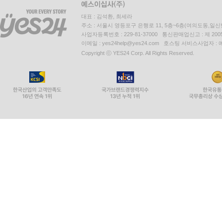
대표 : 김석환, 최세라
주소 : 서울시 영등포구 은행로 11, 5층~6층(여의도동,일신
사업자등록번호 : 229-81-37000 통신판매업신고 : 제 200
이메일 : yes24help@yes24.com 호스팅 서비스사업자 :
Copyright ⓒ YES24 Corp. All Rights Reserved.