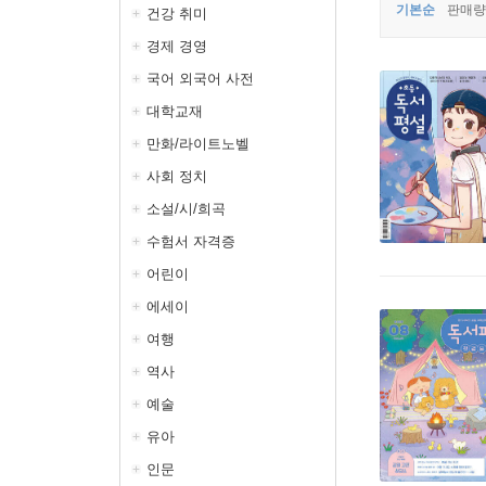
기본순
판매량
건강 취미
경제 경영
국어 외국어 사전
대학교재
만화/라이트노벨
사회 정치
소설/시/희곡
수험서 자격증
어린이
에세이
여행
역사
예술
유아
인문