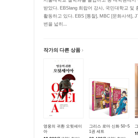
받았다. EBSlang 희랍어 강사, 국민대학
활동하고 있다. EBS [통찰], MBC [문화사색]
변을 넓히...
작가의 다른 상품
영웅의 귀환 오뒷세이
그리스 로마 신화 50~5
그
아
1권 세트
1