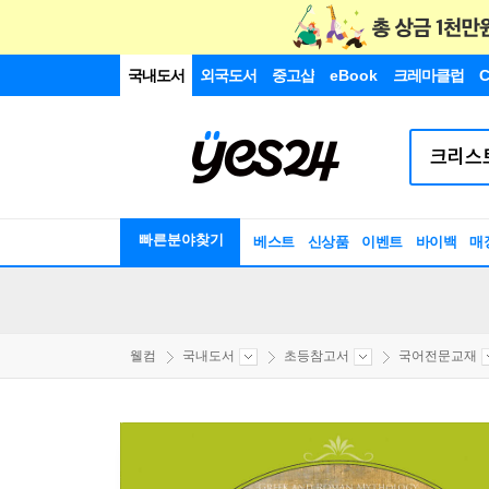
국내도서
외국도서
중고샵
eBook
크레마클럽
C
빠른분야찾기
베스트
신상품
이벤트
바이백
매
웰컴
국내도서
초등참고서
국어전문교재