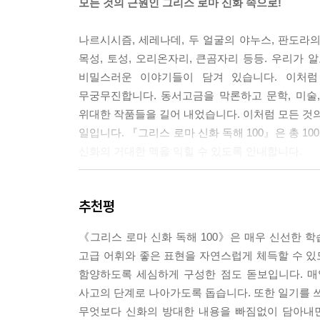
모든 것의 근원인 그리스 로마 신화 속으로!
나르시시즘, 세레나데, 두 얼굴의 야누스, 판도라의
목성, 토성, 오리온자리, 큰곰자리 등등. 우리가 
비밀스러운 이야기들이 담겨 있습니다. 이처럼
무궁무진합니다. 동서고금을 막론하고 문학, 미술
위대한 작품들을 길어 내었습니다. 이처럼 모든 것의
일입니다. 『그리스 로마 신화 독해 100』은 총 1
신화의 거대한 맥을 익힐 수 있도록 안내합니다.
하루 15분,
추천평
그리스 로마 신화의 인물과 배경지식 쏙쏙
독해와 어휘 실력 쑥쑥
《그리스 로마 신화 독해 100》은 매우 신선한 
고급 어휘와 좋은 표현을 자연스럽게 체득할 수 
『그리스 로마 신화 독해 100』은 6권으로 구성된 
함양하도록 세심하게 구성한 점도 돋보입니다. 매
편의 신화 이야기를 읽으며 인문·교양 지식을 쌓고
사고의 단계로 나아가도록 돕습니다. 또한 일기를 
하브루타 문제를 통해 다양한 관점에서 토론하는 
무엇보다 신화의 방대한 내용을 빠짐없이 담아내면
학습을 꾸준히 해 나갈 수 있습니다. 이 책은 신화