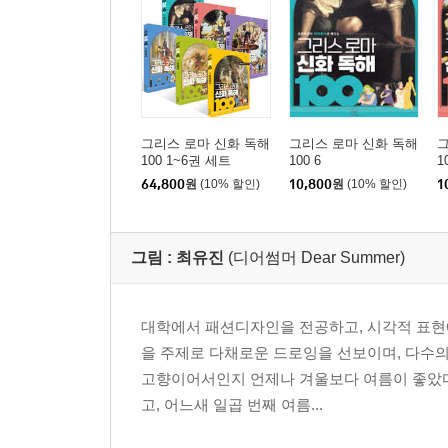
그리스 로마 신화 독해
그리스 로마 신화 독해
그
100 1~6권 세트
100 6
1
64,800
원
(10% 할인)
10,800
원
(10% 할인)
1
그림 :
최유진
(디어썸머 Dear Summer)
대학에서 패션디자인을 전공하고, 시각적 표현
을 주제로 다채로운 드로잉을 선보이며, 다수의
고향이어서인지 언제나 겨울보다 여름이 좋았다. 
고, 어느새 일곱 번째 여름...