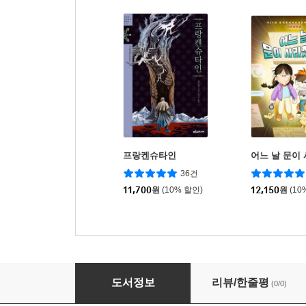
프랑켄슈타인
어느 날 문이
36건
11,700
원
(10% 할인)
12,150
원
(10
벙커K Bunker K : 8호 / 봄호 [2026년]
도서정보
리뷰/한줄평
(0/0)