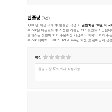
생명의 코드를 손에 쥔 시대, 인간은 무엇을 선택할
한줄평
(0건)
인간이 생명의 설계도를 읽고, 자르고, 다시 쓸 
맞춤아기는 먼 미래의 이야기가 아니다. 〈벙커 
1,000원 이상 구매 후 한줄평 작성 시
일반회원 50원, 마니
eBook은 다운로드 후 작성한 리뷰만 YES포인트 지급됩니
되는가라는 질문으로. 복제인간의 인권, 유전자 설계 
클래스는 첫번째 회차 주문확정 시점부터 마지막 회차 주문
비평이라는 서로 다른 형식을 통해 하나의 근본적인
eBook 페이백, CD/LP, DVD/Blu-ray, 패션 및 판매금
상상력의 언어를 어린이와 청소년에게 가장 먼저
‘겉바속촉’이라는 표현처럼, 딱딱해 보이는 과학의 
평점
한글 기준 50자까지 작성가능