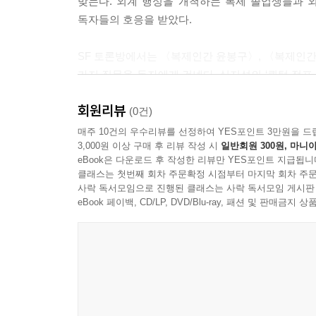
맞는다. 외계 행성을 개척하는 복제 졸업생들과 
전쟁은 예고 없이 시작되었다.
독자들의 호응을 받았다.
먼 나라 어느 초등학교에 폭탄이 떨어지던 날, 누군가
격을 얻고, 마침내 우주전기 열람증까지 구해 지구에
SF 토론방에서는 〈복제인간 윤봉구〉, 〈복제인간 
--- p.88
가지 질문을 독자에게 건넨다. 심지섭의 ‘퀀텀 점
욕망하는 ‘왕의 몸’과 저항하는 ‘약한 몸들’의 정치
다행히 노아는 인간 친구 지유의 도움으로 인큐베
회원리뷰
(0건)
때문에, 독자는 복제인간 역시 인간과 다르지 않으
최영희 작가 인터뷰 — 낯선 세계가 우리를 확장시
매주 10건의 우수리뷰를 선정하여 YES포인트 3만원을 드
을 당연시하는 SF도 많다. 그런 이야기 속에서 
3,000원 이상 구매 후 리뷰 작성 시
일반회원 300원, 마니아
하찮은 존재로 여기게 되지는 않을까.
eBook은 다운로드 후 작성한 리뷰만 YES포인트 지급됩니
이번 호에는 어린이·청소년 SF를 꾸준히 써 온 
클래스는 첫번째 회차 주문확정 시점부터 마지막 회차 주문
작가는 최근 신작 동화집 《우리 만날까》를 통해 걷
--- p.96
사락 독서모임으로 진행된 클래스는 사락 독서모임 게시판
eBook 페이백, CD/LP, DVD/Blu-ray, 패션 및 판매금
인터뷰에서 그는 작품을 쓰는 동안 특정 존재의 세
보이고, 사람들의 이야기보다 문어 이야기에 더 
벗어나 다른 존재의 감각과 세계를 이해하려는 과정
인간이 아닌 존재를 이해하고 낯선 세계를 상상하는
청소년 독자들에게 익숙한 세계 밖으로 시선을 넓혀