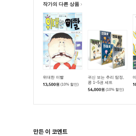
작가의 다른 상품
위대한 이빨
귀신 보는 추리 탐정,
콩 1~5권 세트
13,500
원
(10% 할인)
1
54,000
원
(10% 할인)
만든 이 코멘트