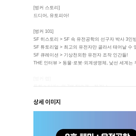
[벙커 스토리]
드디어, 유토피아!
[벙커 101]
SF 히스토리 > SF 속 유전공학의 선구자 박사 3인방
SF 튜토리얼 > 최고의 유전자만 골라서 태어날 수 
SF 큐레이션 > 기상천외한 유전자 조작 인간들!
THE 인터뷰 > 동물·로봇·외계생명체, 낯선 세계는
[벙커 랩]
동화 > 티라노와 7번 탑승객 _ 전경남
초단편소설 > 처칠과 간디와 나 _ 조나단
상세 이미지
시 > 홍해파리 할아버지 | 복제인간 세상 _ 양슬기
SF 작품외전 > 수박맨 : 못다한 이야기 _ 하누
연재 _ 중편소설 > 우리 ④(마지막 회) _ 김창규
만화 > 유전자 타투 _ 절자
우주만담 > 우주전기 _ 이퐁