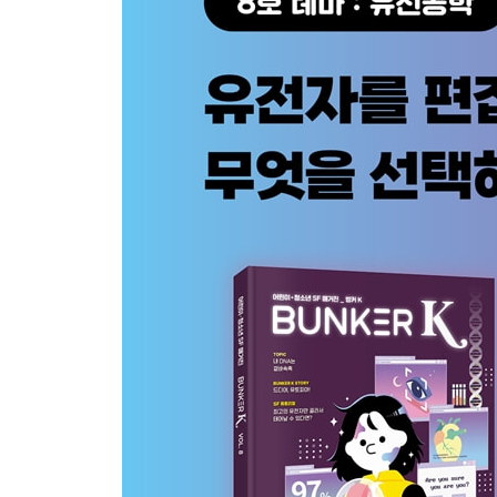
SF 토론방 > SF로 생각해 보는 복제인간 _ SF플
퀀텀 점프 스테이션 > 부서지는 왕의 몸과 저항하는
카툰 > 도시, 하늘이 열린다 _ 이정문
만화 > AI 로봇 삐뽀 _ 이정문
[벙커랜드]
눈에 띄는 책 > 요즘 SF _ SF플러스알파
깜짝카툰 > 작은 고백입니다 _ 마타
심심풀이 놀이터 > 도전! 컬러링 : 안녕, 벙커 DNA!
물음표 리뷰 > 《체인소 맨》, 소년 만화의 문법을 
별세계로 가는 길 > 고래 낙하 _ SUKU
초대 칼럼 > 상상의 용이 눈앞에 존재하는 세상 _ 
그 시절의 SF > 유전공학과 인류의 운명 _ 이지유
빙글빙글 놀이터 > 함께 모여 간식 파티를 열어 보자!
SF 정거장 > 다시 태어나서 수학 점수 올리기 _ 정
[벙커채널 K]