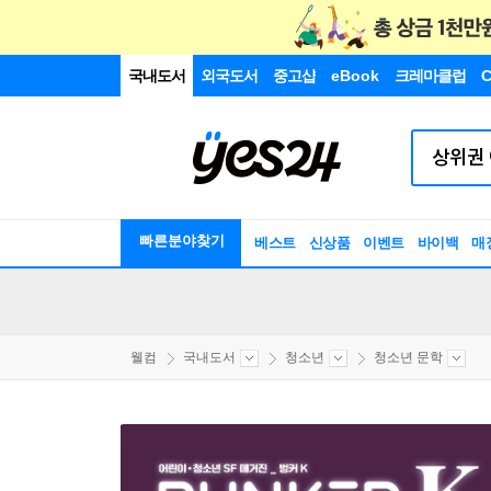
국내도서
외국도서
중고샵
eBook
크레마클럽
C
빠른분야찾기
베스트
신상품
이벤트
바이백
매
웰컴
국내도서
청소년
청소년 문학