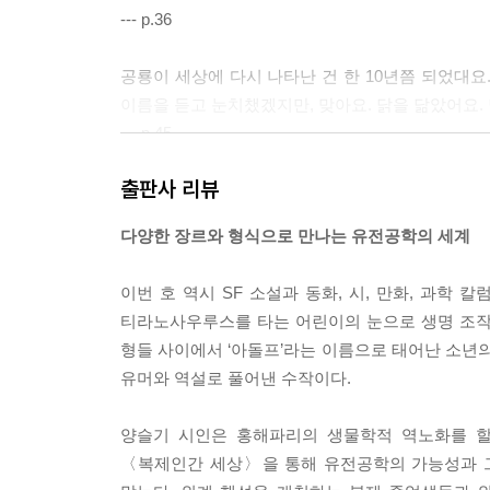
--- p.36
공룡이 세상에 다시 나타난 건 한 10년쯤 되었대요
이름을 듣고 눈치챘겠지만, 맞아요. 닭을 닮았어요.
--- p.45
출판사 리뷰
부모님은 내게도 다른 사람의 유전자를 주었다. 그러
전자였다. 엄마의 말처럼, 그의 유전 형질을 받았으
다양한 장르와 형식으로 만나는 유전공학의 세계
--- p.57
이번 호 역시 SF 소설과 동화, 시, 만화, 과학
“어린아이 같은 소리 하네. 지구 쪽에서는 분명히
티라노사우루스를 타는 어린이의 눈으로 생명 조작
해.”
형들 사이에서 ‘아돌프’라는 이름으로 태어난 소년의
내 표정이 딱딱하게 굳었는지 헌요가 피식 웃었다.
유머와 역설로 풀어낸 수작이다.
“먼 미래의 얘기야. 어쨌든 질문. 온주는 정확히 언
“1번 졸업생이 프린트될 때. 세눈이가 잠금장치를 
양슬기 시인은 홍해파리의 생물학적 역노화를 
--- p.85
〈복제인간 세상〉을 통해 유전공학의 가능성과 그