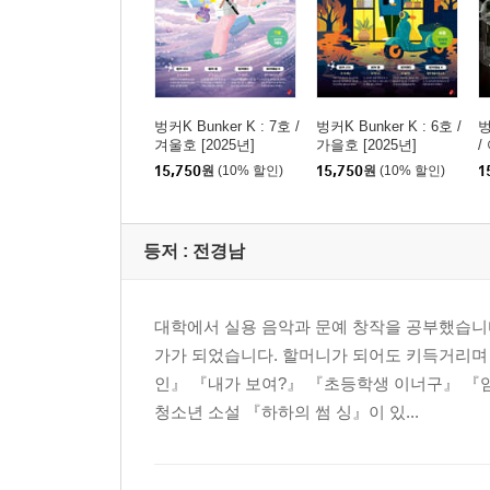
벙커K Bunker K : 7호 /
벙커K Bunker K : 6호 /
벙
겨울호 [2025년]
가을호 [2025년]
/
15,750
원
(10% 할인)
15,750
원
(10% 할인)
1
등저 :
전경남
대학에서 실용 음악과 문예 창작을 공부했습니
가가 되었습니다. 할머니가 되어도 키득거리며 
인』 『내가 보여?』 『초등학생 이너구』 『
청소년 소설 『하하의 썸 싱』이 있...