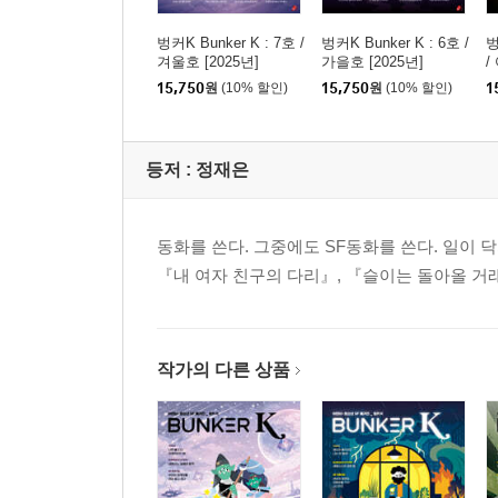
벙커K Bunker K : 7호 /
벙커K Bunker K : 6호 /
벙
겨울호 [2025년]
가을호 [2025년]
/
15,750
원
(10% 할인)
15,750
원
(10% 할인)
1
등저 :
정재은
동화를 쓴다. 그중에도 SF동화를 쓴다. 일이 
『내 여자 친구의 다리』, 『슬이는 돌아올 거
작가의 다른 상품