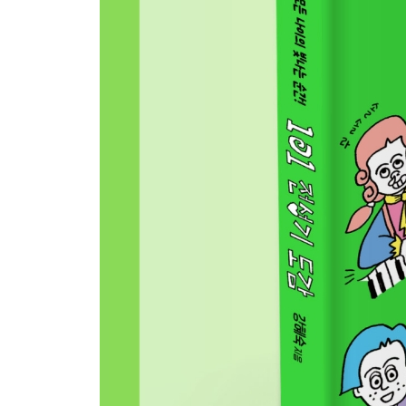
-전성기 깨알 퀴즈 정답 대공개