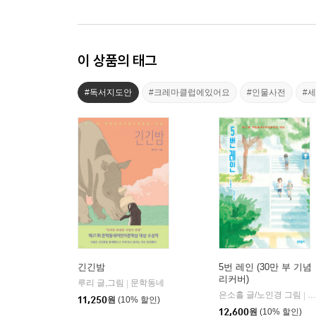
이 상품의 태그
#독서지도안
#크레마클럽에있어요
#인물사전
#
긴긴밤
5번 레인 (30만 부 기념
리커버)
루리 글,그림
문학동네
|
은소홀 글/노인경 그림
문
|
11,250
원
(10% 할인)
12,600
원
(10% 할인)