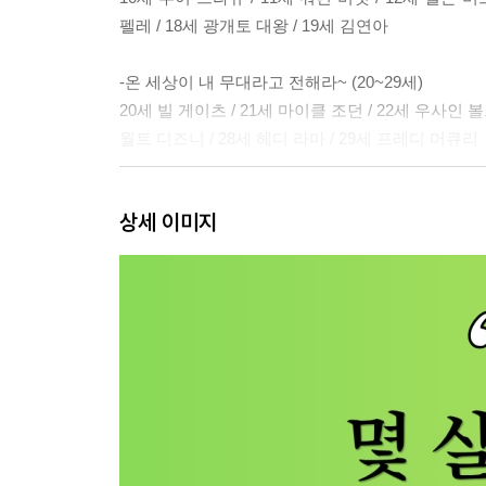
펠레 / 18세 광개토 대왕 / 19세 김연아
-온 세상이 내 무대라고 전해라~ (20~29세)
20세 빌 게이츠 / 21세 마이클 조던 / 22세 우사인 볼
월트 디즈니 / 28세 헤디 라마 / 29세 프레디 머큐리
-거침없이 달릴 준비 되었다고 전해라~ (30~39세)
상세 이미지
30세 오타니 쇼헤이 / 31세 마리 퀴리 / 32세 조앤 롤
38세 아스트리드 린드그렌 / 39세 전봉준
-진짜 전성기는 구경도 못 했다고 전해라~ (40~49세
40세 나이팅게일 / 41세 프란츠 리스트 / 42세 조지 오
48세 버락 오바마 / 49세 세종 대왕
-인생 황금기는 지금부터라 전해라~ (50~59세)
50세 찰스 다윈 / 51세 조지 워싱턴 카버 / 52세 스티
오일러 / 59세 오드리 헵번