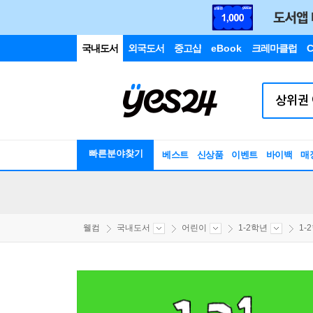
국내도서
외국도서
중고샵
eBook
크레마클럽
C
빠른분야찾기
베스트
신상품
이벤트
바이백
매
웰컴
국내도서
어린이
1-2학년
1-