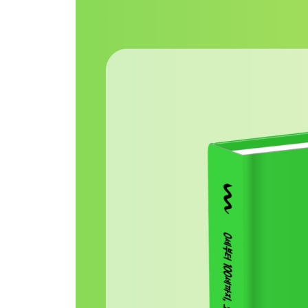
-새로운 꿈의 씨앗 뿌린다 전해라~ (60~69세)
60세 빅토르 위고 / 61세 간디 / 62세 알프레드 노
암스트롱 / 67세 윈스턴 처칠 / 68세 박경리 / 69
-인생 가장 멋진 축제 남았다 전해라~ (70~79세)
70세 클로드 모네 / 71세 코코 샤넬 / 72세 박막례
슈바이처 / 78세 그랜마 모지스 / 79세 밥 딜런
-아직 할 일이 태산이라 전해라~ (80~89세)
80세 미우라 유이치로 / 81세 애거사 크리스티 / 82세 
88세 제인 구달 / 89세 미켈란젤로
-백 살 넘은 인생 고수들 줄 섰다 전해라~ (90~100세
90세 모리 하마코 / 91세 클린트 이스트우드 / 92세
엘리자베스 2세 / 97세 존 구디너프 / 98세 아이리스 아