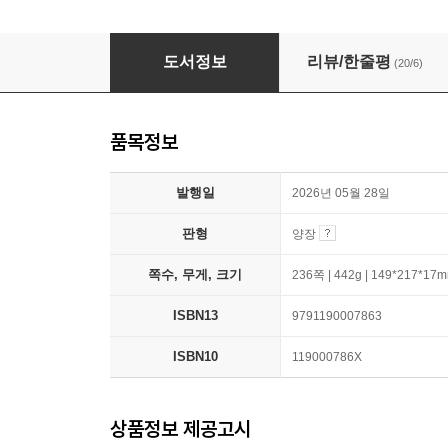
101 전성기 도감
도서정보
리뷰/한줄평
(20/6)
품목정보
발행일
2026년 05월 28일
판형
양장
쪽수, 무게, 크기
236쪽 | 442g | 149*217*17
ISBN13
9791190007863
ISBN10
119000786X
상품정보 제공고시