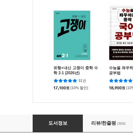
유형+내신 고쟁이 중학 수
수능을 좌우하
학 2-1 (2026년)
공부법
31건
17,100
원
(10% 할인)
18,900
원
(10
유전자는 어떻게 발견됐을까?
도서정보
리뷰/한줄평
(35/0)