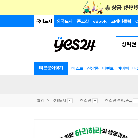
국내도서
외국도서
중고샵
eBook
크레마클럽
C
빠른분야찾기
베스트
신상품
이벤트
바이백
매
웰컴
국내도서
청소년
청소년 수학/과...