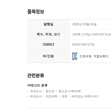
품목정보
발행일
2026년 05월 20일
쪽수, 무게, 크기
156쪽 | 272g | 148*210*11
ISBN13
9791174671752
KC인증
인증유형 : 적합성확인
관련분류
카테고리 분류
국내도서
청소년
청소년 수학/과학
국내도서
자연과학
과학
재미있는 과학이야기