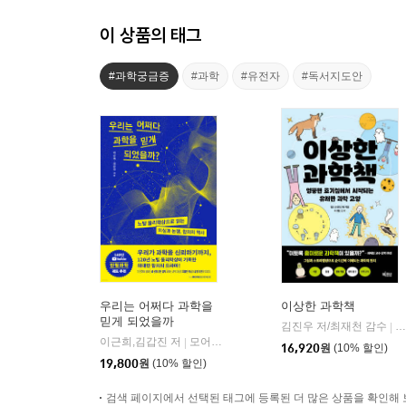
이 상품의 태그
#과학궁금증
#과학
#유전자
#독서지도안
우리는 어쩌다 과학을
이상한 과학책
믿게 되었을까
김진우 저/최재천 감수
빅
|
이근희,김갑진 저
모어사이언스
|
16,920
원
(10% 할인)
19,800
원
(10% 할인)
검색 페이지에서 선택된 태그에 등록된 더 많은 상품을 확인해 