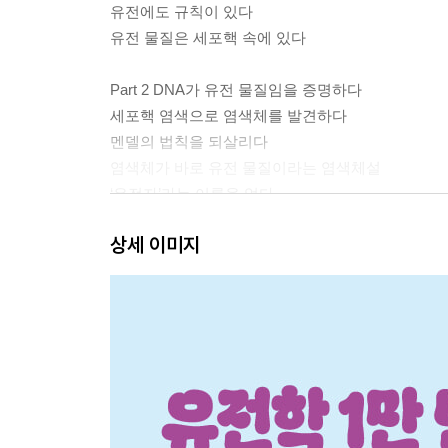
유전에도 규칙이 있다
유전 물질은 세포핵 속에 있다
Part 2 DNA가 유전 물질임을 증명하다
세포핵 염색으로 염색체를 발견하다
멘델의 법칙을 되살리다
염색체가 바로 유전 물질이라는 염색체설
‘유전자’라는 이름을 얻다
파리방에서 일어난 일1_반성유전과 유전자 지도
상세 이미지
파리방에서 일어난 일2_돌연변이와 유전자 지도
DNA를 바꾸면 생물의 특성이 달라진다
DNA가 100% 유전 물질이다
Part 3 유전자로 무엇을 할 수 있을까
DNA 구조를 알아내다
유전자가 발현되는 기본 원리
유전자를 서로 바꾸다