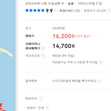
프리드리히 니체
저/
김상현
역
필름
2026년 05월 27일
9.9
회원리뷰(
28
건)
판매지수 10,104
정가
18,000원
16,200
원
판매가
(10% 할인)
크레마머니
14,700
원
최대혜택가
YES포인트
900원 (5% 적립)
5만원이상 구매 시 2천원 추가적립
결제혜택
카드/간편결제 혜택을 확인하세요
배송안내
배송비 : 무료