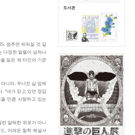
도서관
S, 멈추면 뒤처질 것 같
”는 다정한 말들이 넘쳐나
향을 잃은 채 타인의 기준
아니라, 무너진 삶 앞에
. “네가 믿고 있던 정답
 있을 만큼 사랑하고 있는
널린 얄팍한 위로가 아니
도, 어려운 철학 해설서