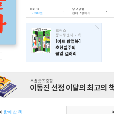
eBook
중고상품
12,600원
판매요청하기
프랑스
퐁피두센터 기획
[아트 팝업북]
초현실주의
팝업 갤러리
들이
함께 산 책