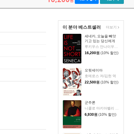
원
이 분야 베스트셀러
더보기
세네카, 오늘을 빼앗
기고 있는 당신에게
루키우스 안나이우스 세네카 저/하와이 대저택 편역
16,200
원
(10% 할인)
오뒷세이아
호메로스 저/김헌 역
22,500
원
(10% 할인)
군주론
니콜로 마키아벨리 저/김운찬 역
6,930
원
(10% 할인)