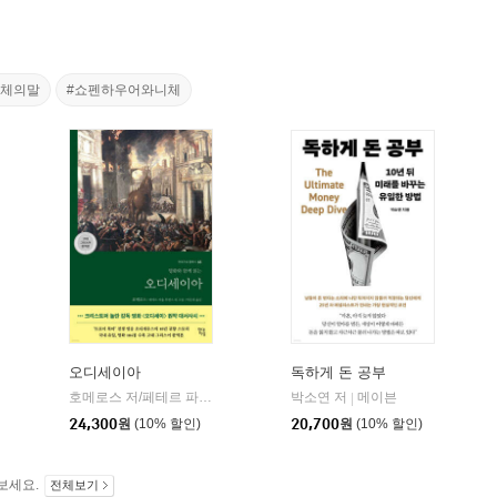
니체의말
#쇼펜하우어와니체
오디세이아
독하게 돈 공부
willbook)
호메로스 저/페테르 파울 루벤스 그림/박문재 역
박소연 저
현대지성
메이븐
|
|
24,300
원
(10% 할인)
20,700
원
(10% 할인)
보세요.
전체보기