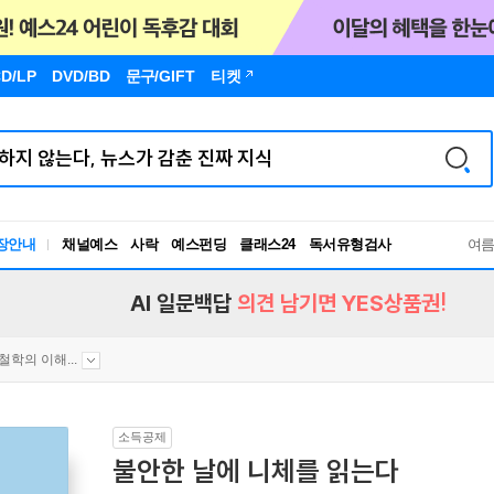
D/LP
DVD/BD
문구
/GIFT
티켓
장안내
채널예스
사락
예스펀딩
클래스24
독서유형검사
여
RBTI Lab
독서유형검사
AI 일문백답
의견 남기면 YES상품권!
철학의 이해...
소득공제
불안한 날에 니체를 읽는다