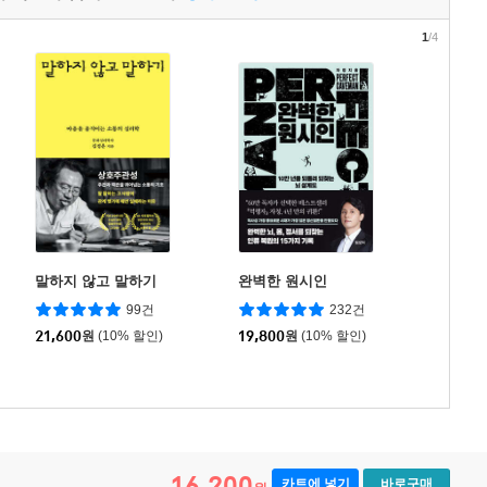
1
/4
말하지 않고 말하기
완벽한 원시인
99건
232건
21,600
원
(10% 할인)
19,800
원
(10% 할인)
16,200
카트에 넣기
바로구매