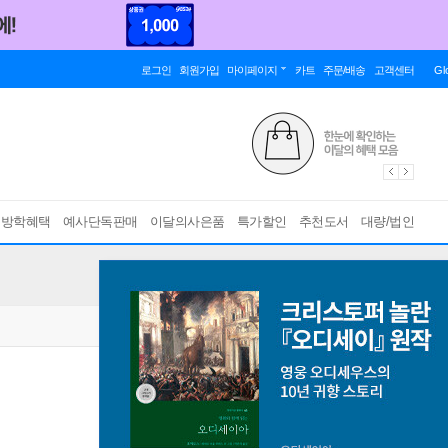
로그인
회원가입
마이페이지
카트
주문/배송
고객센터
Gl
름방학혜택
예사단독판매
이달의사은품
특가할인
추천도서
대량/법인