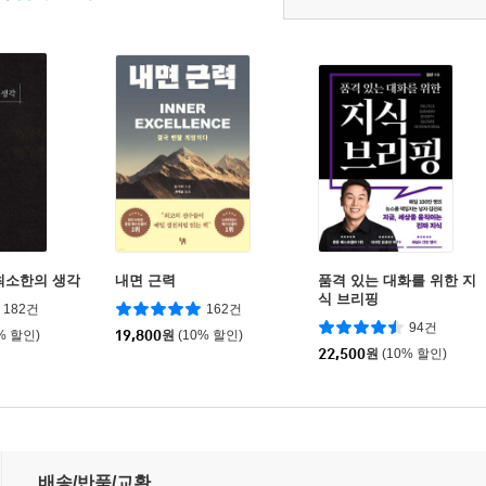
최소한의 생각
내면 근력
품격 있는 대화를 위한 지
식 브리핑
182건
162건
94건
% 할인)
19,800
원
(10% 할인)
22,500
원
(10% 할인)
배송/반품/교환