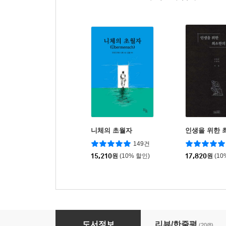
니체의 초월자
인생을 위한 
149건
15,210
원
(10% 할인)
17,820
원
(10
불안한 날에 니체를 읽는다
도서정보
리뷰/한줄평
(20/8)