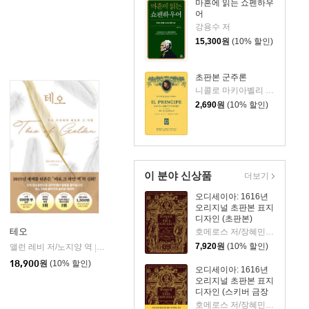
마흔에 읽는 쇼펜하우
어
강용수 저
15,300
원
(10% 할인)
초판본 군주론
니콜로 마키아벨리 저/이시연 역
2,690
원
(10% 할인)
이 분야 신상품
더보기
오디세이아: 1616년
오리지널 초판본 표지
디자인 (초판본)
테오
호메로스 저/장혜민 역
7,920
원
(10% 할인)
앨런 레비 저/노지양 역
오팬하우스
|
18,900
원
(10% 할인)
오디세이아: 1616년
오리지널 초판본 표지
디자인 (스키버 금장
에디션)
호메로스 저/장혜민 역