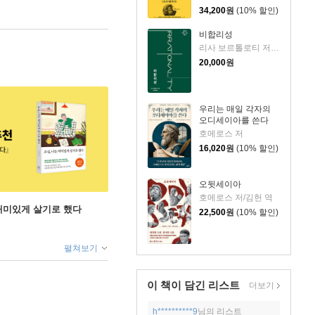
34,200
원
(10% 할인)
비합리성
리사 보르톨로티 저/서상복 역
20,000
원
우리는 매일 각자의
오디세이아를 쓴다
호메로스 저
16,020
원
(10% 할인)
오뒷세이아
호메로스 저/김헌 역
 재미있게 살기로 했다
22,500
원
(10% 할인)
펼쳐보기
이 책이 담긴
리스트
더보기
h**********9
님의 리스트