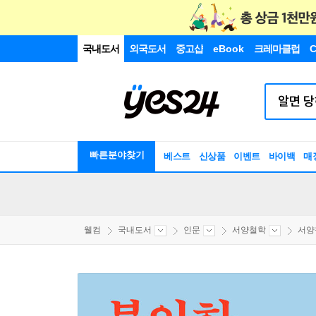
국내도서
외국도서
중고샵
eBook
크레마클럽
C
빠른분야찾기
베스트
신상품
이벤트
바이백
매
웰컴
국내도서
인문
서양철학
서양