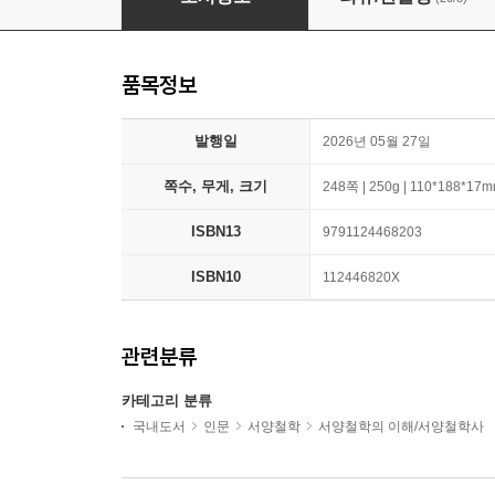
품목정보
발행일
2026년 05월 27일
쪽수, 무게, 크기
248쪽 | 250g | 110*188*17
ISBN13
9791124468203
ISBN10
112446820X
관련분류
카테고리 분류
국내도서
인문
서양철학
서양철학의 이해/서양철학사