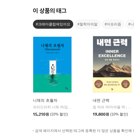
이 상품의 태그
#크레마클럽에있어요
#철학자의말
#아포리즘
#
니체의 초월자
내면 근력
프리드리히 니체 저/김철 편역
히읏
짐 머피 저/지여울 역
윌북(
|
|
15,210
원
(10% 할인)
19,800
원
(10% 할인)
검색 페이지에서 선택된 태그에 등록된 더 많은 상품을 확인해 