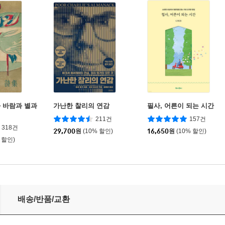
 바람과 별과
가난한 찰리의 연감
필사, 어른이 되는 시간
211건
157건
318건
29,700
원
(10% 할인)
16,650
원
(10% 할인)
 할인)
배송/반품/교환