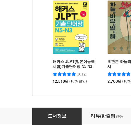
해커스 JLPT(일본어능력
초판본 하늘과
시험)기출단어장 N5-N3
시
101건
12,510
원
(10% 할인)
2,700
원
(10%
어린 왕자 영어 필사 (전편)
도서정보
리뷰/한줄평
(9/0)