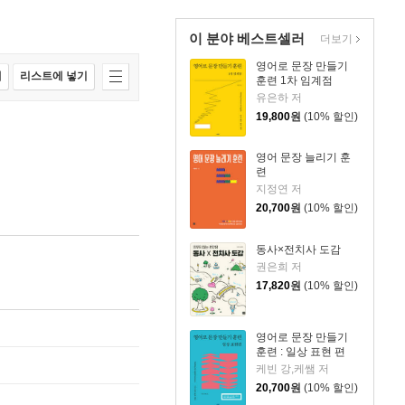
이 분야 베스트셀러
더보기
영어로 문장 만들기
매
리스트에 넣기
훈련 1차 임계점
유은하 저
19,800
원
(10% 할인)
영어 문장 늘리기 훈
련
지정연 저
20,700
원
(10% 할인)
동사×전치사 도감
권은희 저
17,820
원
(10% 할인)
영어로 문장 만들기
훈련 : 일상 표현 편
케빈 강,케쌤 저
20,700
원
(10% 할인)