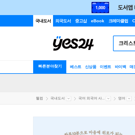
국내도서
외국도서
중고샵
eBook
크레마클럽
C
빠른분야찾기
베스트
신상품
이벤트
바이백
매
웰컴
국내도서
국어 외국어 사...
영어