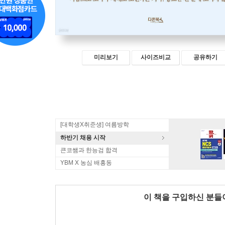
미리보기
사이즈비교
공유하기
[대학생X취준생] 여름방학
하반기 채용 시작
큰코쌤과 한능검 합격
YBM X 농심 배홍동
이 책을 구입하신 분