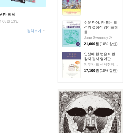
원한 혜택
년 08월 13일
쉬운 단어, 안 되는 해
석의 결정적 영어표현
펼쳐보기
들
June Sweeney 저
21,600
원
(10% 할인)
인생에 한 번은 어린
왕자 필사 영어판
앙투안 드 생텍쥐페리 저/송근아 역
17,100
원
(10% 할인)