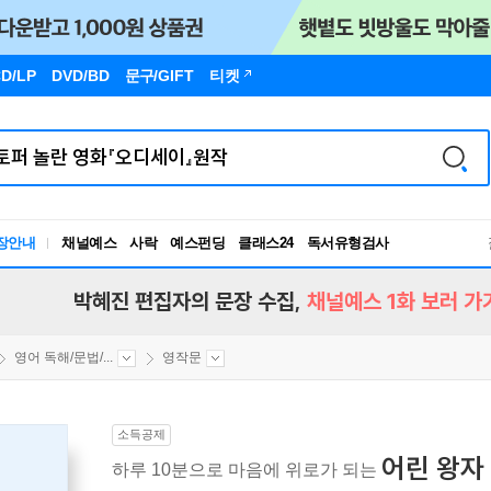
D/LP
DVD/BD
문구
/GIFT
티켓
장안내
채널예스
사락
예스펀딩
클래스24
독서유형검사
RBTI Lab
독서유형검사
박혜진 편집자의 문장 수집,
채널예스 1화 보러 가
영어 독해/문법/...
영작문
소득공제
어린 왕자 
하루 10분으로 마음에 위로가 되는