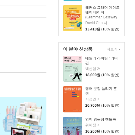
해커스 그래머 게이트
웨이 베이직
(Grammar Gateway
Basic)
David Cho 저
13,410
원
(10% 할인)
이 분야 신상품
더보기
데일리 라이팅 : 리더
편
백선엽 저
18,000
원
(10% 할인)
영어 문장 늘리기 훈
련
지정연 저
20,700
원
(10% 할인)
영어 명문장 핸드북
위혜정 저
16,200
원
(10% 할인)