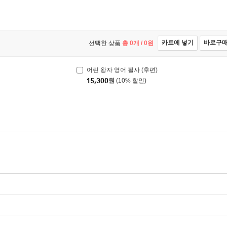
카트에 넣기
바로구
선택한 상품
총
0
개 /
0
원
어린 왕자 영어 필사 (후편)
15,300
원
(10% 할인)