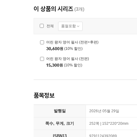
이 상품의 시리즈
(3개)
품절포함
전체
어린 왕자 영어 필사 (전편+후편)
30,600
원
(10% 할인)
어린 왕자 영어 필사 (전편)
15,300
원
(10% 할인)
품목정보
발행일
2026년 05월 29일
쪽수, 무게, 크기
252쪽 | 152*220*20mm
ISBN13
9791124392089