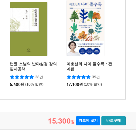
법륜 스님의 반야심경 강의
이호선의 나이 들수록 : 관
필사공책
계편
28건
39건
5,400
원
(10% 할인)
17,100
원
(10% 할인)
15,300
카트에 넣기
바로구매
원