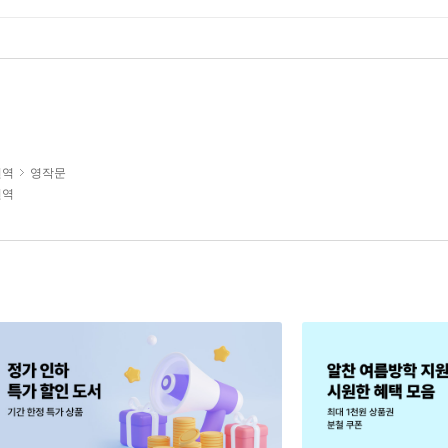
번역
영작문
번역