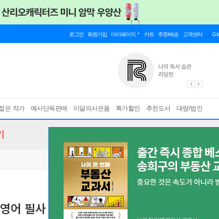
로그인
회원가입
마이페이지
카트
주문/배송
고객센터
Gl
젊은 작가
예사단독판매
이달의사은품
특가할인
추천도서
대량/법인
기
영어 필사 (전편)