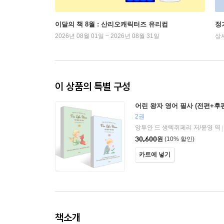
이달의 책 8월 : 산리오캐릭터즈 유리컵
정
2026년 08월 01일 ~ 2026년 08월 31일
상
이 상품의 특별 구성
어린 왕자 영어 필사 (전편+후
2권
앙투안 드 생텍쥐페리 저/윤영 역
|
30,600
원
(10% 할인)
카트에 넣기
책소개