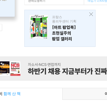
판매요청하기
매입가 3,400
프랑스
퐁피두센터 기획
[아트 팝업북]
초현실주의
팝업 갤러리
들이
함께 산 책