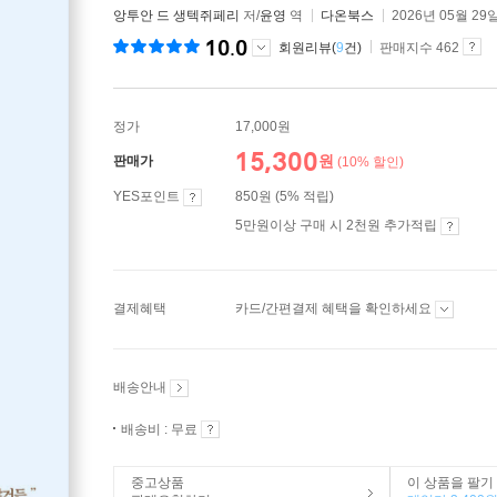
앙투안 드 생텍쥐페리
저/
윤영
역
다온북스
2026년 05월 29
10.0
회원리뷰(
9
건)
판매지수 462
정가
17,000원
15,300
원
판매가
(10% 할인)
YES포인트
850원 (5% 적립)
5만원이상 구매 시 2천원 추가적립
결제혜택
카드/간편결제 혜택을 확인하세요
배송안내
배송비 : 무료
중고상품
이 상품을 팔기