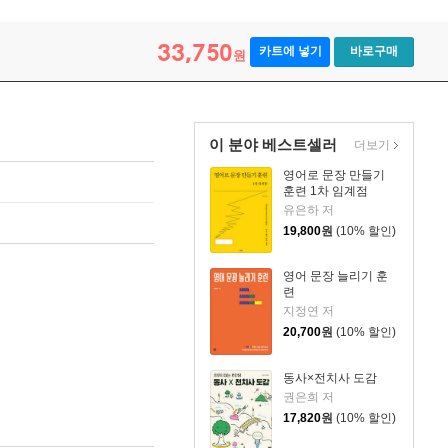
33,750
카트에 넣기
바로구매
원
이 분야 베스트셀러
더보기
영어로 문장 만들기
훈련 1차 임계점
유은하 저
19,800
원
(10% 할인)
영어 문장 늘리기 훈
련
지정연 저
20,700
원
(10% 할인)
동사×전치사 도감
권은희 저
17,820
원
(10% 할인)