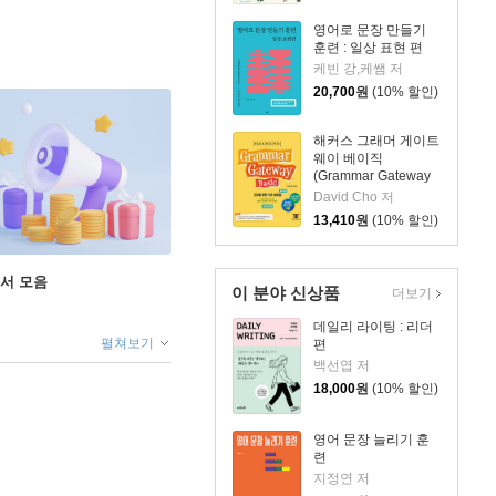
영어로 문장 만들기
훈련 : 일상 표현 편
케빈 강,케쌤 저
20,700
원
(10% 할인)
해커스 그래머 게이트
웨이 베이직
(Grammar Gateway
Basic)
David Cho 저
13,410
원
(10% 할인)
도서 모음
이 분야 신상품
더보기
데일리 라이팅 : 리더
펼쳐보기
편
백선엽 저
18,000
원
(10% 할인)
영어 문장 늘리기 훈
련
지정연 저