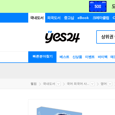
국내도서
외국도서
중고샵
eBook
크레마클럽
C
빠른분야찾기
베스트
신상품
이벤트
바이백
매
웰컴
국내도서
국어 외국어 사...
영어