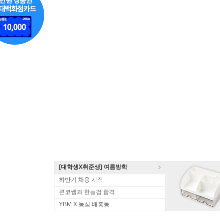
[대학생X취준생] 여름방학
하반기 채용 시작
큰코쌤과 한능검 합격
YBM X 농심 배홍동