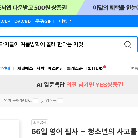
D/LP
DVD/BD
문구
/GIFT
티켓
독서유형검사
RBTI Lab
장안내
채널예스
사락
예스펀딩
클래스24
여
독서유형검사
AI 일문백답
의견 남기면 YES상품권!
영어 독해/문법/...
영작문
소득공제
66일 영어 필사 + 청소년의 사고를