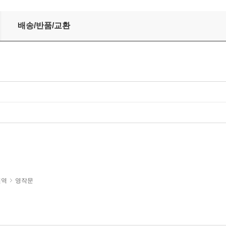
문 고전 필사의 힘 세트
배송/반품/교환
번역
영작문