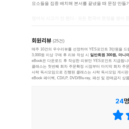
요소들을 집중 배치해 본서를 끝냈을 때 문장 만들
영어식 사고가 안 된다 - 모든 한국어 문장을 영어
한국인은 영어식으로 사고하기가 힘듭니다. 따라서 
회원리뷰
나오는 모든 한국어 문장을 영어 문장 순서로 배열했
(25건)
배열된 한국어 문장을 자꾸 보다 보면 한국어 문장이
매주 10건의 우수리뷰를 선정하여 YES포인트 3만원을 드
3,000원 이상 구매 후 리뷰 작성 시
일반회원 300원, 마니아
eBook은 다운로드 후 작성한 리뷰만 YES포인트 지급됩니
한국어-영어 1대 1 전환에 급급하다 - 적재적소에 
클래스는 첫번째 회차 주문확정 시점부터 마지막 회차 주문
사락 독서모임으로 진행된 클래스는 사락 독서모임 게시판
우리말을 영어로 1대 1로 바꾸려고 하면 잘 안되는
eBook 페이백, CD/LP, DVD/Blu-ray, 패션 및 판매금
있으면 앞으로 계속 나아갈 수 있는 것도 사실이
중도에 포기하지 않고 넘어가게 합니다.
24
명
반복은 질색이라 연습량이 부족하다 - 더 써 보고 
처음부터 긴 문장을 계속 반복해 쓰는 건 누구나 싫어합