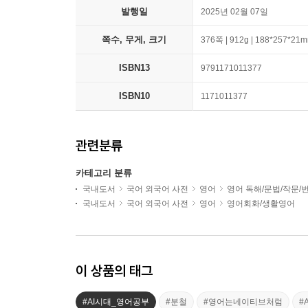
발행일
2025년 02월 07일
쪽수, 무게, 크기
376쪽 | 912g | 188*257*21
ISBN13
9791171011377
ISBN10
1171011377
관련분류
카테고리 분류
국내도서
국어 외국어 사전
영어
영어 독해/문법/작문/
국내도서
국어 외국어 사전
영어
영어회화/생활영어
이 상품의 태그
#AI시대_영어공부
#분철
#영어는네이티브처럼
#A