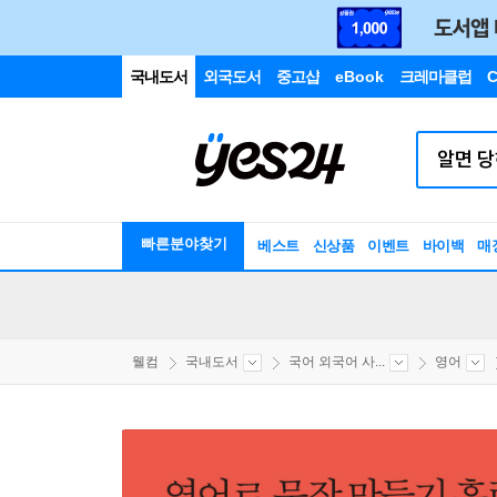
국내도서
외국도서
중고샵
eBook
크레마클럽
C
빠른분야찾기
베스트
신상품
이벤트
바이백
매
웰컴
국내도서
국어 외국어 사...
영어