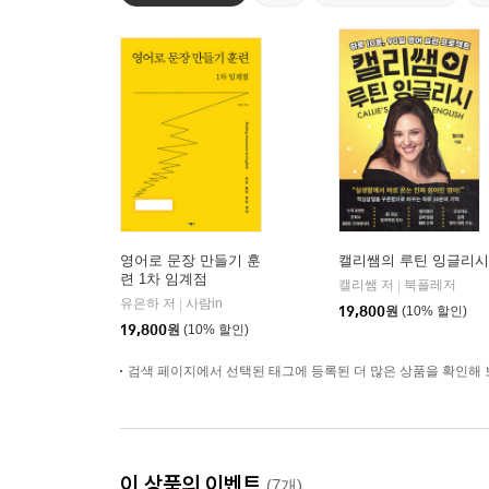
영어로 문장 만들기 훈
캘리쌤의 루틴 잉글리시
련 1차 임계점
캘리쌤 저
북플레저
|
유은하 저
사람in
|
19,800
원
(10% 할인)
19,800
원
(10% 할인)
검색 페이지에서 선택된 태그에 등록된 더 많은 상품을 확인해 
이 상품의 이벤트
(7개)