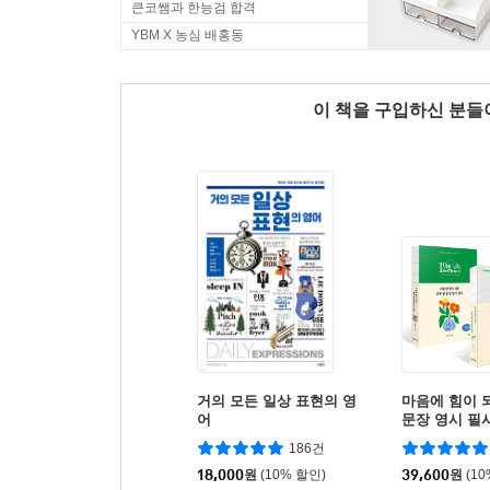
큰코쌤과 한능검 합격
YBM X 농심 배홍동
이 책을 구입하신 분
거의 모든 일상 표현의 영
마음에 힘이 
어
문장 영시 필사
사 세트
186건
18,000
원
(10% 할인)
39,600
원
(1