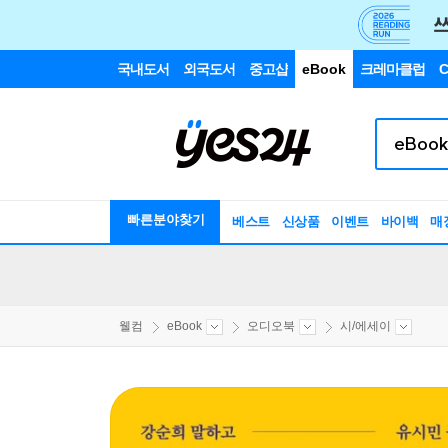
국내도서
외국도서
중고샵
eBook
크레마클럽
C
빠른분야찾기
베스트
신상품
이벤트
바이백
매
웰컴
eBook
오디오북
시/에세이