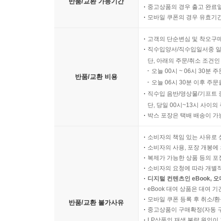
반품/교환 가능기간
중고상품의 경우 출고 완료일
모바일 쿠폰의 경우 유효기간(
고객의 단순변심 및 착오구
직수입양서/직수입일서중 일
단, 아래의 주문/취소 조건인
오늘 00시 ~ 06시 30분 
반품/교환 비용
오늘 06시 30분 이후 주문
직수입 음반/영상물/기프트 
단, 당일 00시~13시 사이
박스 포장은 택배 배송이 가
소비자의 책임 있는 사유로 
소비자의 사용, 포장 개봉에 
복제가 가능한 상품 등의 포장을 
소비자의 요청에 따라 개별
디지털 컨텐츠인 eBook, 
eBook 대여 상품은 대여 기
모바일 쿠폰 등록 후 취소/환
반품/교환 불가사유
중고상품이 구매확정(자동 
LP상품의 재생 불량 원인이 기