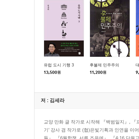
유럽 도시 기행 3
후불제 민주주의
13,500
원
11,200
원
9
저 :
김세라
교양 만화 글 작가로 시작해 『백범일지』, 『프
기’ 강사 겸 작가로 (협)은빛기획과 인연을 이
들』, 『6월항쟁, 서른 즈음에』, 『4·16 단원