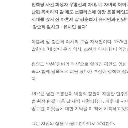
인혁당 사건 희생자 우홍선의 아내. 네 자녀의 어머
남편 옥바라지 갈 때도 선글라스에 양장 옷을 빼입고
시대를 앞서 산 아흔세 살 강순희가 유시민과 만났다
‘강순희 말하고 - 유시민 듣다’
아흔세 살 강순희 여사의 구술 자서전이다. 1975
말한다. "내 삶이 우리 역사, 조선의 역사다! 이 
평안도 박천(‘영변의 약산’으로 알려진 평안도 영변
족과 함께 남쪽으로 피난 왔다가 부산에 정착해 살았
다.
1974년 남편 우홍선이 박정희 정권이 자행한 민주화
법 확정 판결 다음 날 새벽 사형당했다. 이후 네 
종교인, 이웃들에 대한 기억을 이 책에 기록하고 있
그는 자신의 삶을 '사랑!', 한마디로 요약한다.