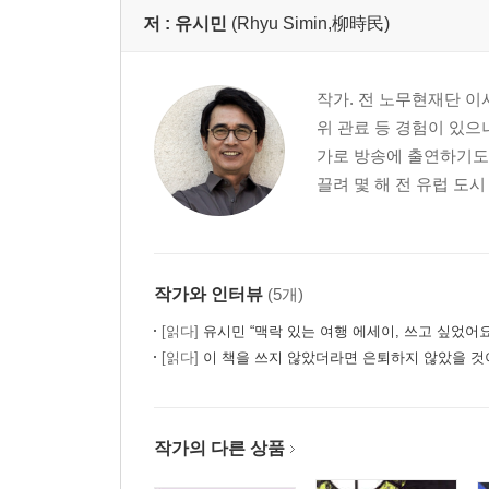
저 :
유시민
(Rhyu Simin,柳時民)
7장 사랑이 있으니 살아집디다
잘들 놀아라, 나는 간다 / 울면서 불렀던 ‘임을 위한 
작가. 전 노무현재단 이
위 관료 등 경험이 있으
에필로그 사랑해요. 지금도 세상에서 제일 이쁜 우리 엄
가로 방송에 출연하기도 
할머니! 대단해요. 자랑스럽습니다 / 우솔아 (손녀)
끌려 몇 해 전 유럽 도시
형님 덕분에 참 잘 살았어요 / 이정숙 (이웃, 이수병 
산 자를 살리는 기록 / 이창훈 (4.9통일평화재단 사
앞서가는 여성, 33년생 강순희 / 김세라 (작가)
철학자 강순희 / 유시민 (작가)
작가와 인터뷰
(5개)
[읽다]
유시민 “맥락 있는 여행 에세이, 쓰고 싶었어요
[읽다]
이 책을 쓰지 않았더라면 은퇴하지 않았을 것이
작가의 다른 상품