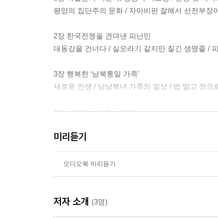
평양의 집단주의 문화 / 자아비판 잘해서 선전부장이
2장 한국전쟁을 견뎌낸 피난민
대동강을 건너다 / 실오라기 같지만 질긴 생명줄 / 
3장 행복한 ‘남북통일 가족’
새로운 인생 / 남남북녀 가족의 일상 / 법 말고 정으
4장 사랑하는 이를 위하여
인혁당 사건, 당신네만 반공하는 거 아니요 / 선글
미리듣기
사형선고 / 미국으로 보낸 쌍가락지 / 증거도 재판도 
5장 믿음으로 싸웠다
오디오북 미리듣기
우리를 보듬어 준 사람들 / 이간질 공작 / 믿음으로 
저자 소개
6장 마치지 못한 노래
(3명)
그 사람 건드리지 마시우 / 남민전의 깃발 / 명예회복