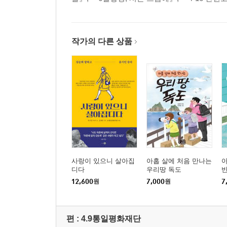
작가의 다른 상품
사랑이 있으니 살아집
아홉 살에 처음 만나는
아
디다
우리땅 독도
12,600
원
7,000
원
7
편 :
4.9통일평화재단