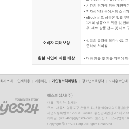
시간의 경과에 의해 재판매가
전자상거래 등에서의 소비자
eBook 세트 상품은 일괄 
1개의 상품으로 취급 및 판매
우, 세트 상품 전부 및 세트
상품의 불량에 의한 반품, 교
소비자 피해보상
준하여 처리됨
환불 지연에 따른 배상
대금 환불 및 환불 지연에 
회사소개
인재채용
이용약관
개인정보처리방침
청소년보호정책
도서홍보안내
대표 : 김석환, 최세라
주소 : 서울시 영등포구 은행로 11, 5층~6층(여의도동,일신
사업자등록번호 : 229-81-37000 통신판매업신고 : 제 200
이메일 : yes24help@yes24.com 호스팅 서비스사업자 :
Copyright ⓒ YES24 Corp. All Rights Reserved.