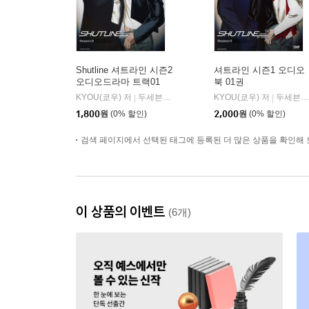
Shutline 셔트라인 시즌2
셔트라인 시즌1 오디오
오디오드라마 트랙01
북 01권
KYOU(쿄우) 저
두세븐 엔터테인먼트
KYOU(쿄우) 저
두세븐 엔터테인먼트
|
|
1,800
원
(0% 할인)
2,000
원
(0% 할인)
검색 페이지에서 선택된 태그에 등록된 더 많은 상품을 확인해 
이 상품의 이벤트
(6개)