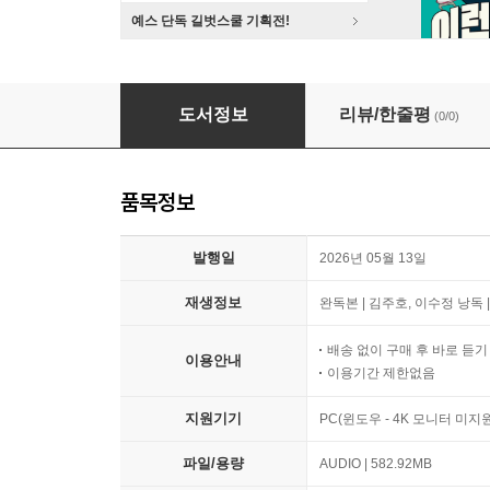
예스 단독 길벗스쿨 기획전!
사랑이 있으니 살아집디다
도서정보
리뷰/한줄평
(0/0)
품목정보
발행일
2026년 05월 13일
재생정보
완독본 | 김주호, 이수정 낭독 |
배송 없이 구매 후 바로 듣
이용안내
이용기간 제한없음
지원기기
PC(윈도우 - 4K 모니터 미
파일/용량
AUDIO | 582.92MB